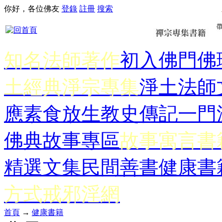
你好，各位佛友
登錄
註冊
搜索
知名法師著作
初入佛門
佛
土經典
淨宗專集
淨土法師
應
素食放生
教史傳記
一門
佛典故事專區
故事寓言書
精選文集
民間善書
健康書
方式
戒邪淫網
首頁
→
健康書籍