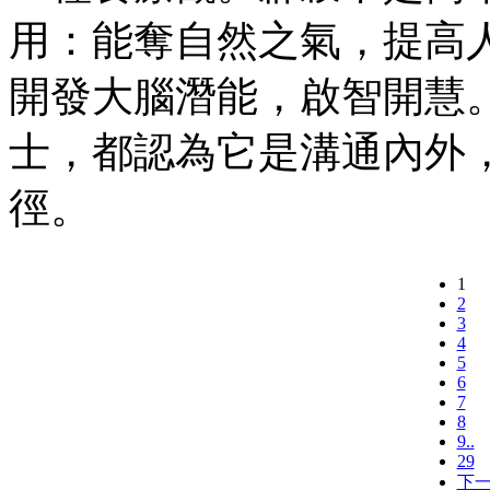
用：能奪自然之氣，提高人
開發大腦潛能，啟智開慧
士，都認為它是溝通內外
徑。
1
2
3
4
5
6
7
8
9..
29
下