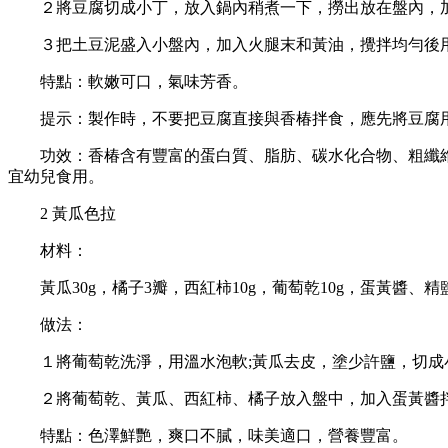
２將豆腐切成小丁，放入鍋內稍煮一下，撈出放在盤內，加
３把土豆泥盛入小盤內，加入火腿末和黃油，攪拌均勻後
特點：軟嫩可口，氣味芳香。
提示：製作時，不要把豆腐直接與香椿拌食，應先將豆腐用
功效：香椿含有豐富的蛋白質、脂肪、碳水化合物、粗纖維
宜幼兒食用。
2 黃瓜色拉
材料：
黃瓜30g，橘子3瓣，西紅柿10g，葡萄乾10g，蛋黃醬、精
做法：
１將葡萄乾洗淨，用溫水泡軟;黃瓜去皮，塗少許鹽，切成小
２將葡萄乾、黃瓜、西紅柿、橘子放入盤中，加入蛋黃醬
特點：色澤鮮艷，爽口不膩，味美適口，營養豐富。