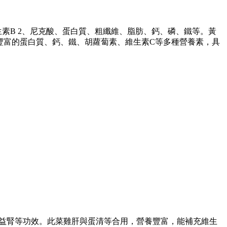
素B 2、尼克酸、蛋白質、粗纖維、脂肪、鈣、磷、鐵等。黃
豐富的蛋白質、鈣、鐵、胡蘿蔔素、維生素C等多種營養素，具
肝益腎等功效。此菜雞肝與蛋清等合用，營養豐富，能補充維生