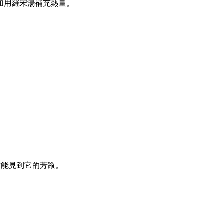
加用羅宋湯補充熱量。
才能見到它的芳蹤。