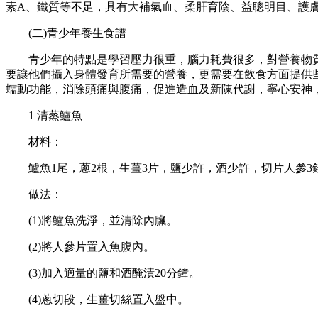
素A、鐵質等不足，具有大補氣血、柔肝育陰、益聰明目、護
(二)青少年養生食譜
青少年的特點是學習壓力很重，腦力耗費很多，對營養物質需
要讓他們攝入身體發育所需要的營養，更需要在飲食方面提供
蠕動功能，消除頭痛與腹痛，促進造血及新陳代謝，寧心安神
1 清蒸鱸魚
材料：
鱸魚1尾，蔥2根，生薑3片，鹽少許，酒少許，切片人參3
做法：
(1)將鱸魚洗淨，並清除內臟。
(2)將人參片置入魚腹內。
(3)加入適量的鹽和酒醃漬20分鐘。
(4)蔥切段，生薑切絲置入盤中。