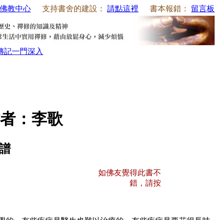
佛教中心
支持書舍的建設：
請點這裡
書本報錯：
留言板
傳記
一門深入
者：李歌
譜
如佛友覺得此書不
錯，請按