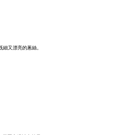
既細又漂亮的蔥絲。