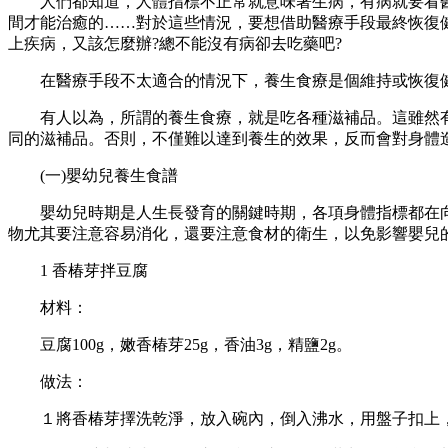
人們都知道，人體指標不正常就意味著生病，有病就要看醫生
間才能治癒的……對於這些情況，要想借助醫療手段最終恢復
上疾病，又該怎麼辦?總不能沒有病卻去吃藥吧?
在醫療手段不太適合的情況下，養生食療是個維持或恢復健
有人以為，所謂的養生食療，就是吃各種滋補品。這雖然有
同的滋補品。否則，不僅難以達到養生的效果，反而會對身體
(一)嬰幼兒養生食譜
嬰幼兒時期是人生長發育的關鍵時期，各項身體指標都在向
物尤其要注意容易消化，還要注意食材的衛生，以免影響嬰兒
1 香椿芽拌豆腐
材料：
豆腐100g，嫩香椿芽25g，香油3g，精鹽2g。
做法：
１將香椿芽擇洗乾淨，放入碗內，倒入沸水，用盤子扣上，