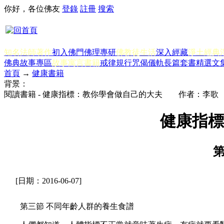
你好，各位佛友
登錄
註冊
搜索
知名法師著作
初入佛門
佛理專研
佛教徒生活
深入經藏
淨土經典
佛典故事專區
故事寓言書籍
戒律規行
咒偈儀軌
長篇套書
精選文
首頁
→
健康書籍
背景：
閱讀書籍 - 健康指標：教你學會做自己的大夫 作者：李歌
健康指
[日期：2016-06-07]
第三節 不同年齡人群的養生食譜