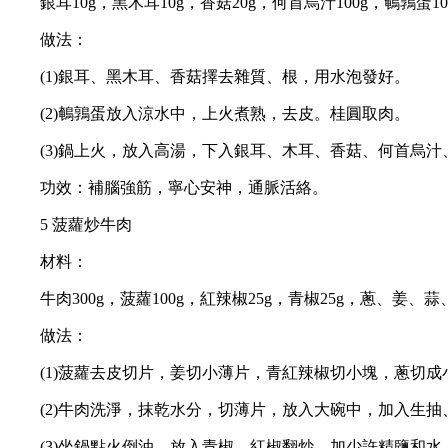
銀耳10g，黑木耳10g，香菇20g，何首烏汁100g，鵪鶉蛋1
做法：
(1)銀耳、黑木耳、香菇擇去雜質、根，用水泡發好。
(2)鵪鶉蛋放入涼水中，上火煮熟，去皮。桂圓取肉。
(3)鍋上火，放入高湯，下入銀耳、木耳、香菇、何首烏汁
功效：補腦強筋，寧心安神，通脈活絡。
5 菠蘿炒牛肉
材料：
牛肉300g，菠蘿100g，紅辣椒25g，青椒25g，蔥、
做法：
(1)菠蘿去皮切片，姜切小薄片，青紅辣椒切小塊，蔥切成
(2)牛肉洗淨，抹乾水分，切薄片，放入大碗中，加入生抽
(3)坐鍋點火倒油，放入青椒、紅椒翻炒，加少許精鹽和水