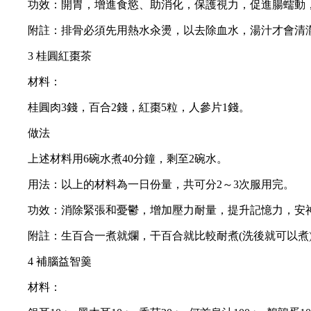
功效：開胃，增進食慾、助消化，保護視力，促進腸蠕動，
附註：排骨必須先用熱水汆燙，以去除血水，湯汁才會清
3 桂圓紅棗茶
材料：
桂圓肉3錢，百合2錢，紅棗5粒，人參片1錢。
做法
上述材料用6碗水煮40分鐘，剩至2碗水。
用法：以上的材料為一日份量，共可分2～3次服用完。
功效：消除緊張和憂鬱，增加壓力耐量，提升記憶力，安神
附註：生百合一煮就爛，干百合就比較耐煮(洗後就可以煮)
4 補腦益智羹
材料：