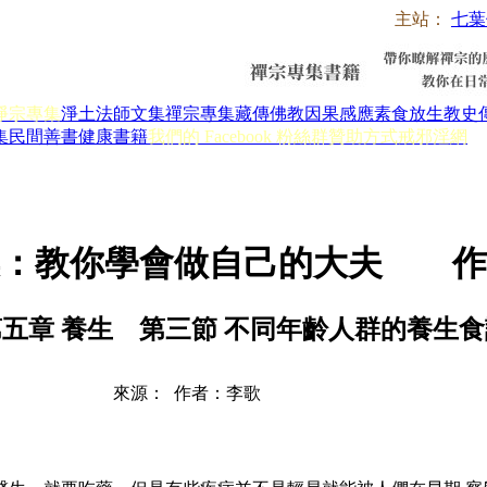
主站：
七葉
淨宗專集
淨土法師文集
禪宗專集
藏傳佛教
因果感應
素食放生
教史
集
民間善書
健康書籍
我們的 Facebook 粉絲群
贊助方式
戒邪淫網
標：教你學會做自己的大夫 作
第五章 養生 第三節 不同年齡人群的養生食
來源： 作者：李歌