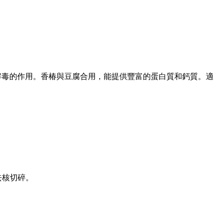
毒的作用。香椿與豆腐合用，能提供豐富的蛋白質和鈣質。適
去核切碎。