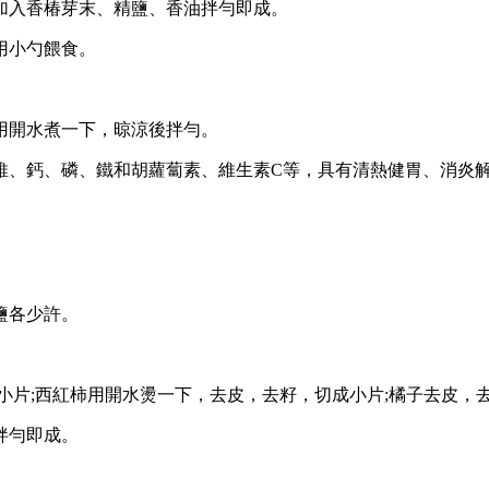
入香椿芽末、精鹽、香油拌勻即成。
用小勺餵食。
開水煮一下，晾涼後拌勻。
、鈣、磷、鐵和胡蘿蔔素、維生素C等，具有清熱健胃、消炎解
鹽各少許。
片;西紅柿用開水燙一下，去皮，去籽，切成小片;橘子去皮，
拌勻即成。