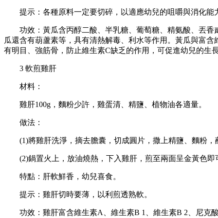
提示：各種原料一定要切碎，以適應幼兒的咀嚼與消化能
功效：黃瓜含丙醇二酸、半乳糖、葡萄糖、精氨酸、丟香貳、異
瓜還含有葫蘆素等，具有清熱解毒、利水等作用。黃瓜與富含
有明目、強筋骨，防止維生素C缺乏的作用，可促進幼兒的生
3 軟煎雞肝
材料：
雞肝100g，麵粉少許，雞蛋清、精鹽、植物油各適量。
做法：
(1)將雞肝洗淨，摘去膽囊，切成圓片，撒上精鹽、麵粉，
(2)鍋置火上，放油燒熱，下入雞肝，煎至兩面呈金黃色即
特點：肝軟鮮香，幼兒喜食。
提示：雞肝切時要薄，以利煎透熟軟。
功效：雞肝富含維生素A、維生素B 1、維生素B 2、尼克