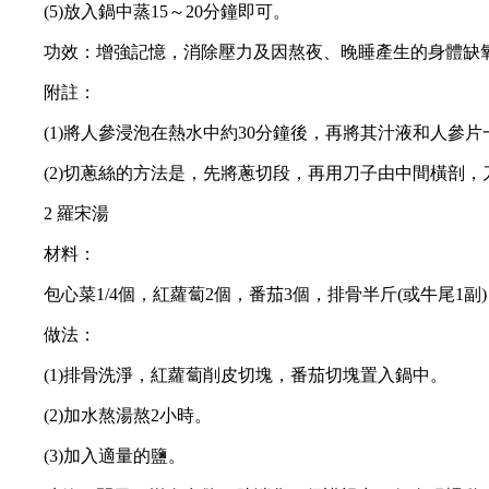
(5)放入鍋中蒸15～20分鐘即可。
功效：增強記憶，消除壓力及因熬夜、晚睡產生的身體缺氧
附註：
(1)將人參浸泡在熱水中約30分鐘後，再將其汁液和人參片
(2)切蔥絲的方法是，先將蔥切段，再用刀子由中間橫剖，
2 羅宋湯
材料：
包心菜1/4個，紅蘿蔔2個，番茄3個，排骨半斤(或牛尾1副
做法：
(1)排骨洗淨，紅蘿蔔削皮切塊，番茄切塊置入鍋中。
(2)加水熬湯熬2小時。
(3)加入適量的鹽。