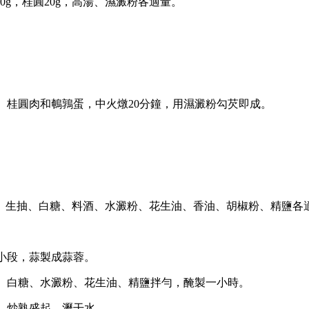
00g，桂圓20g，高湯、濕澱粉各適量。
、桂圓肉和鵪鶉蛋，中火燉20分鐘，用濕澱粉勾芡即成。
姜、蒜、生抽、白糖、料酒、水澱粉、花生油、香油、胡椒粉、精鹽各
小段，蒜製成蒜蓉。
、白糖、水澱粉、花生油、精鹽拌勻，醃製一小時。
，炒熟盛起，瀝干水。