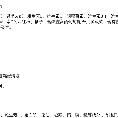
力。
懈皮貳、維生素E、維生素C、胡蘿蔔素、維生素B 1、維生
維生素C的西紅柿、橘子、含鐵豐富的葡萄乾 合用製成菜，含有
長發育。
蘸滿蛋清液。
可。
酸、維生素C、蛋白質、脂肪、糖類、鈣、磷、鐵等成分，有補