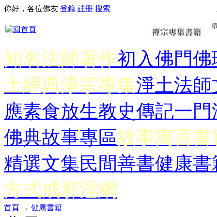
你好，各位佛友
登錄
註冊
搜索
知名法師著作
初入佛門
佛
土經典
淨宗專集
淨土法師
應
素食放生
教史傳記
一門
佛典故事專區
故事寓言書
精選文集
民間善書
健康書
方式
戒邪淫網
首頁
→
健康書籍