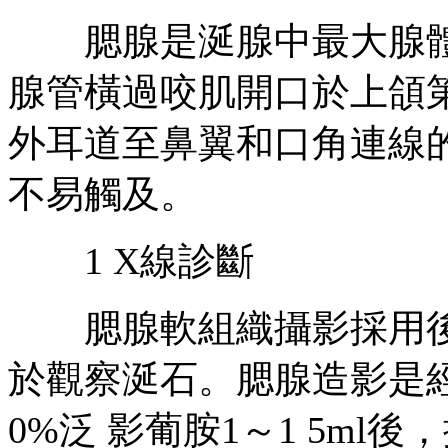
腮腺是涎腺中最大腺體
腺管橫過咬肌開口於上頜
外耳道至鼻翼和口角連線的
不易觸及。
1 X線診斷
腮腺軟組織攝影採用後
於觀察涎石。腮腺造影是經
0%泛 影葡胺1～1 5m