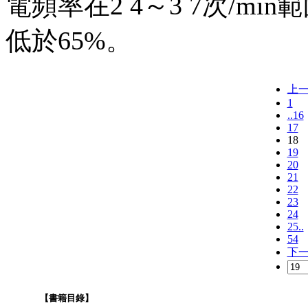
電頻率在2 4～3 7次/m
低於65%。
上
1
..16
17
18
19
20
21
22
23
24
25..
54
下
【書籍目錄】