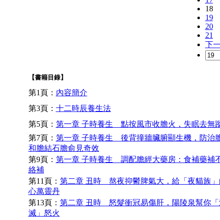
18
19
20
21
下
【書籍目錄】
第1頁：
內容簡介
第3頁：
十二時辰養生法
第5頁：
第一章 子時養生 點按風市收膽火，失眠去無
第7頁：
第一章 子時養生 後背撞牆臟腑顯生機，防治
和膽結石膽俞見奇效
第9頁：
第一章 子時養生 調配膽經大藥房：食補藥補
絡補
第11頁：
第二章 丑時 熬夜抑鬱脾氣大，給「夜貓族」
心萬靈丹
第13頁：
第二章 丑時 怒髮衝冠易傷肝，陽陵泉幫你「
滅」怒火