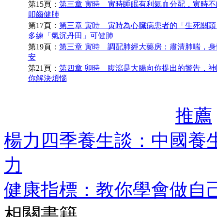
第15頁：
第三章 寅時 寅時睡眠有利氣血分配，寅時不
叩齒健肺
第17頁：
第三章 寅時 寅時為心臟病患者的「生死關頭
多練「氣沉丹田」可健肺
第19頁：
第三章 寅時 調配肺經大藥房：肅清肺喘，身
安
第21頁：
第四章 卯時 腹瀉是大腸向你提出的警告，神
你解決煩惱
推薦
楊力四季養生談：中國養
力
健康指標：教你學會做自
相關書籍