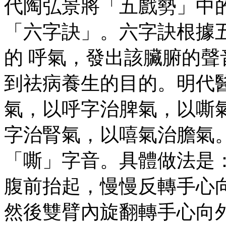
代陶弘景將「五戲勢」中
「六字訣」。六字訣根據
的 呼氣，發出該臟腑的
到祛病養生的目的。明代
氣，以呼字治脾氣，以嘶
字治腎氣，以嘻氣治膽氣
「嘶」字音。具體做法是
腹前抬起，慢慢反轉手心
然後雙臂內旋翻轉手心向