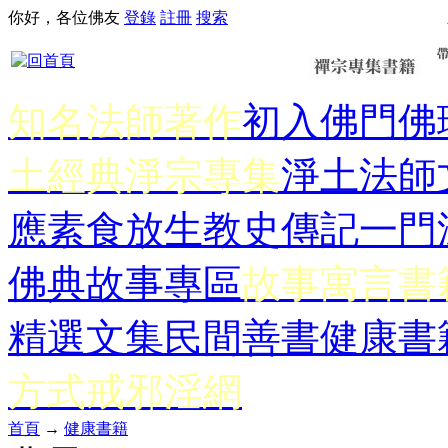
你好，各位佛友
登錄
註冊
搜索
知名法師著作
初入佛門
佛
土經典
淨宗專集
淨土法師
應
素食放生
教史傳記
一門
佛典故事專區
故事寓言書
精選文集
民間善書
健康書
方式
戒邪淫網
首頁
→
健康書籍