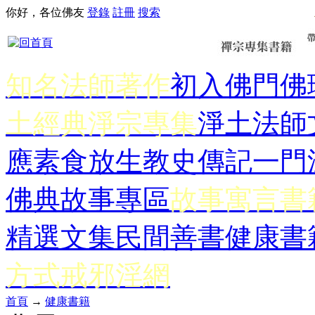
你好，各位佛友
登錄
註冊
搜索
知名法師著作
初入佛門
佛
土經典
淨宗專集
淨土法師
應
素食放生
教史傳記
一門
佛典故事專區
故事寓言書
精選文集
民間善書
健康書
方式
戒邪淫網
首頁
→
健康書籍