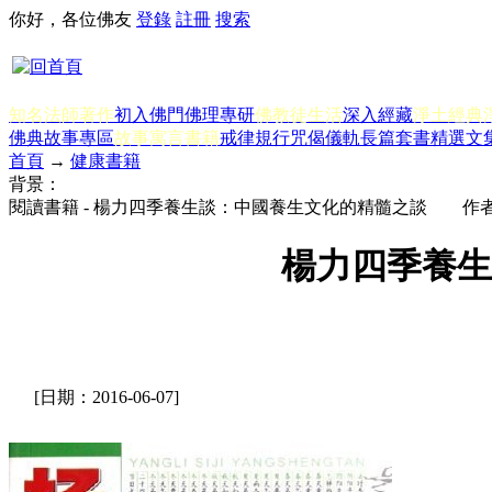
你好，各位佛友
登錄
註冊
搜索
知名法師著作
初入佛門
佛理專研
佛教徒生活
深入經藏
淨土經典
佛典故事專區
故事寓言書籍
戒律規行
咒偈儀軌
長篇套書
精選文
首頁
→
健康書籍
背景：
閱讀書籍 - 楊力四季養生談：中國養生文化的精髓之談 作
楊力四季養
[日期：2016-06-07]