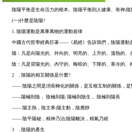
陰陽平衡是生命活力的根本。陰陽平衡則人健康、有神;陰
(一)什麼是陰陽?
1. 陰陽運動是萬事萬物的運動規律
中國古代哲學經典巨著——《易經》告訴我們，陰陽運動是
陽：凡是向陽光的、外向的、明亮的、上升的、溫熱的、永
陰：凡是背陽光的、內守的、晦暗的、下降的、寒冷的、相
2 . 陰陽的相互關係是什麼?
—— 陰陽之間是消長轉化的關係，是互根互制的關係，是
——陽極則陰， 陰極則陽; 陽極則陰生， 陰極則陽長
—— 陽主熱，陰主寒;陽主動，陰應靜
—— 陰平陽秘，精神乃治;陰陽離決，精氣乃絕
3 . 陰陽的產生