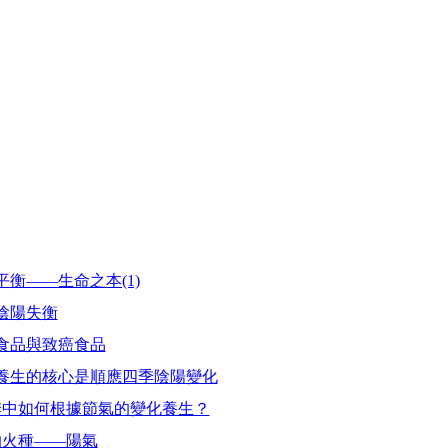
衡——生命之本(1)
陰陽失衡
食品與致癌食品
養生的核心是順應四季陰陽變化
季中如何根據節氣的變化養生？
的火種——陽氣