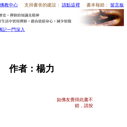
佛教中心
支持書舍的建設：
請點這裡
書本報錯：
留言板
傳記
一門深入
 作者：楊力
如佛友覺得此書不
錯，請按