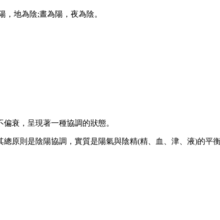
，地為陰;晝為陽，夜為陰。
偏衰，呈現著一種協調的狀態。
原則是陰陽協調，實質是陽氣與陰精(精、血、津、液)的平衡