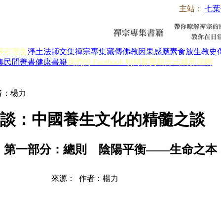
主站：
七葉
淨宗專集
淨土法師文集
禪宗專集
藏傳佛教
因果感應
素食放生
教史
集
民間善書
健康書籍
我們的 Facebook 粉絲群
贊助方式
戒邪淫網
者：楊力
生談：中國養生文化的精髓之談
第一部分：總則 陰陽平衡——生命之本
來源： 作者：楊力