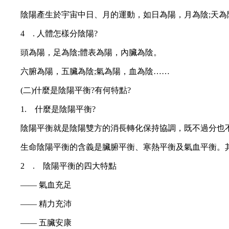
陰陽產生於宇宙中日、月的運動，如日為陽，月為陰;天為陽
4 . 人體怎樣分陰陽?
頭為陽，足為陰;體表為陽，內臟為陰。
六腑為陽，五臟為陰;氣為陽，血為陰……
(二)什麼是陰陽平衡?有何特點?
1. 什麼是陰陽平衡?
陰陽平衡就是陰陽雙方的消長轉化保持協調，既不過分也不
生命陰陽平衡的含義是臟腑平衡、寒熱平衡及氣血平衡。其總
2 . 陰陽平衡的四大特點
—— 氣血充足
—— 精力充沛
—— 五臟安康