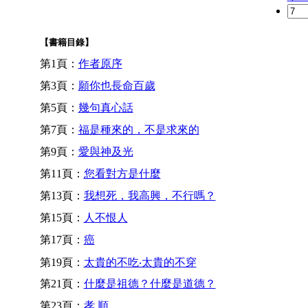
【書籍目錄】
第1頁：
作者原序
第3頁：
願你也長命百歲
第5頁：
幾句真心話
第7頁：
福是種來的，不是求來的
第9頁：
愛與神及光
第11頁：
您看對方是什麼
第13頁：
我想死，我高興，不行嗎？
第15頁：
人不恨人
第17頁：
癌
第19頁：
太貴的不吃‧太貴的不穿
第21頁：
什麼是祖德？什麼是道德？
第23頁：
孝 順