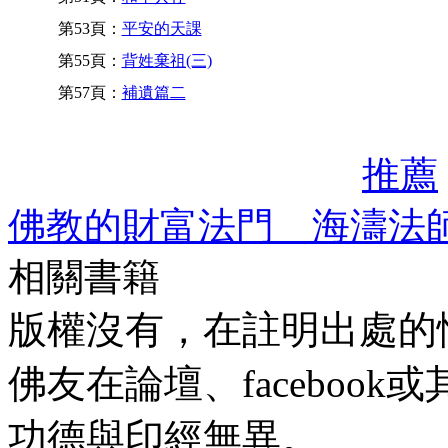
第53頁：
平安的天課
第55頁：
背姓棄祖(三)
第57頁：
補遺篇二
推薦
佛教的財富法門 海濤法
相關書籍
版權沒有，在註明出處的
佛友在論壇、faceboo
功德與印經無異。