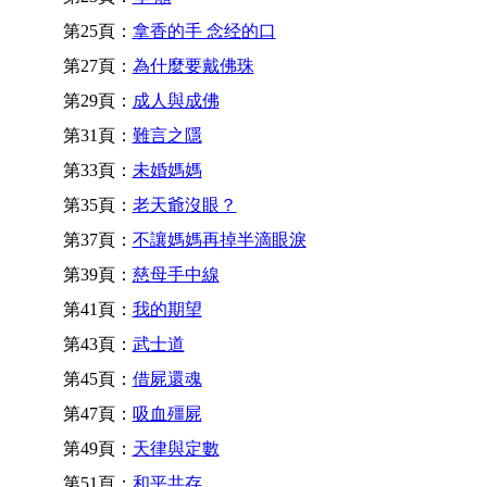
第25頁：
拿香的手 念经的口
第27頁：
為什麼要戴佛珠
第29頁：
成人與成佛
第31頁：
難言之隱
第33頁：
未婚媽媽
第35頁：
老天爺沒眼？
第37頁：
不讓媽媽再掉半滴眼淚
第39頁：
慈母手中線
第41頁：
我的期望
第43頁：
武士道
第45頁：
借屍還魂
第47頁：
吸血殭屍
第49頁：
天律與定數
第51頁：
和平共存