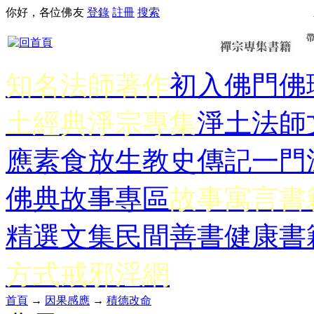
你好，各位佛友
登錄
註冊
搜索
知名法師著作
初入佛門
佛
土經典
淨宗專集
淨土法師
應
素食放生
教史傳記
一門
佛典故事專區
故事寓言書
精選文集
民間善書
健康書
方式
戒邪淫網
首頁
→
因果感應
→
積德改命