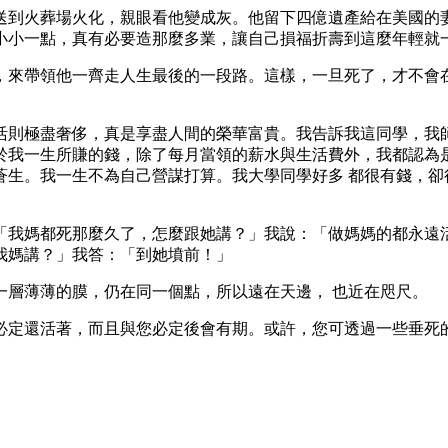
送到火葬場火化，親眼看他變成灰。他留下四億遺產給在美國的妻
小小一點，真有必要造那麼多業，讓自己損福折壽到這麼年輕就一
，來帶領他一齊走人生最後的一段路。這樣，一旦死了，才不會
活則極盡奢侈，真是享盡人間的榮華富貴。我告訴我這同學，我師
於我一生所賺的錢，除了每月當領的薪水與生活費外，我都認為是
蒼生。我一生不為自己營謀打算。我大學同學好多 都很有錢，卻
「我媽都死那麼久了，怎麼跟她講？」我說：「做媽媽的都永遠
我媽講？」我答：「到她墳前！」
一層薄薄的膜，仍在同一個點，所以遠在天邊， 也近在咫尺。
必定還活著，而且與您必定後會有期。或許，您可透過一些垂死