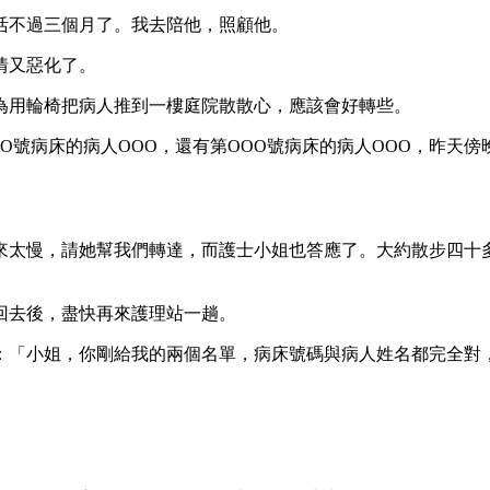
活不過三個月了。我去陪他，照顧他。
情又惡化了。
為用輪椅把病人推到一樓庭院散散心，應該會好轉些。
O號病床的病人OOO，還有第OOO號病床的病人OOO，昨天
來太慢，請她幫我們轉達，而護士小姐也答應了。大約散步四十
回去後，盡快再來護理站一趟。
：「小姐，你剛給我的兩個名單，病床號碼與病人姓名都完全對