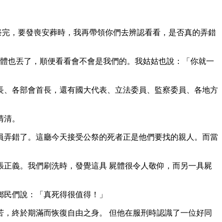
祭完，要發喪安葬時，我再帶領你們去辨認看看，是否真的弄錯
屍體也丟了，順便看看會不會是我們的。我姑姑也說：「你就一
長、各部會首長，還有國大代表、立法委員、監察委員、各地方
清清。
員弄錯了。這廳今天接受公祭的死者正是他們要找的親人。而當
正義。我們刷洗時，發覺這具 屍體很令人敬仰，而另一具屍
鄉民們說：「真死得很值得！」
，終於期滿而恢復自由之身。 但他在服刑時認識了一位好同