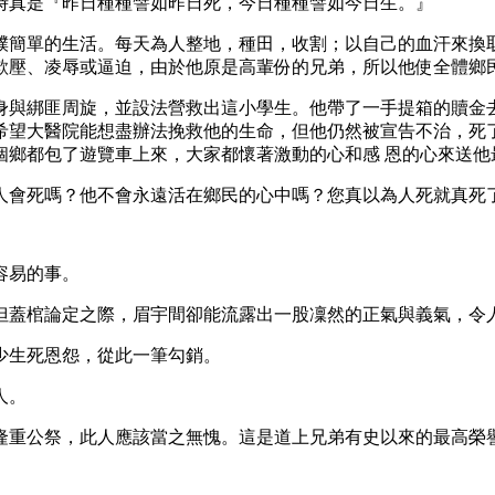
時真是『昨日種種譬如昨日死，今日種種譬如今日生。』
樸簡單的生活。每天為人整地，種田，收割；以自己的血汗來換取
欺壓、凌辱或逼迫，由於他原是高輩份的兄弟，所以他使全體鄉民
身與綁匪周旋，並設法營救出這小學生。他帶了一手提箱的贖金去
希望大醫院能想盡辦法挽救他的生命，但他仍然被宣告不治，死了
個鄉都包了遊覽車上來，大家都懷著激動的心和感 恩的心來送他
人會死嗎？他不會永遠活在鄉民的心中嗎？您真以為人死就真死
容易的事。
但蓋棺論定之際，眉宇間卻能流露出一股凜然的正氣與義氣，令
少生死恩怨，從此一筆勾銷。
人。
隆重公祭，此人應該當之無愧。這是道上兄弟有史以來的最高榮