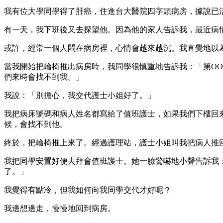
我有位大學同學得了肝癌，住進台大醫院四字頭病房，據說已
有一天，我下班後又去探望他。因為他的家人告訴我，最近病
或許，經常一個人悶在病房裡，心情會越來越沉。我直覺地以
當我開始把輪椅推出病房時，我同學很慎重地告訴我：「第OO
們來時會找不到我。」
我說：「別擔心，我交代護士小姐好了。」
我把病床號碼和病人姓名都寫給了值班護士，如果我們下樓回
候，會找不到他。
終於，把輪椅推上來了。經過護理站，護士小姐叫我把病人推
我把同學安置好便去拜會值班護士。她一臉驚嚇地小聲告訴我
了。」
我覺得有點冷，但我如何向我同學交代才好呢？
我邊想邊走，慢慢地回到病房。