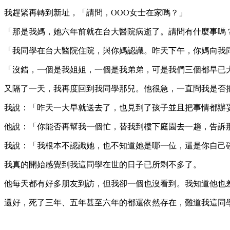
我趕緊再轉到新址，「請問，OOO女士在家嗎？」
「那是我媽，她六年前就在台大醫院病逝了。請問有什麼事嗎
「我同學在台大醫院住院，與你媽認識。昨天下午，你媽向我同
「沒錯，一個是我姐姐，一個是我弟弟，可是我們三個都早已
又隔了一天，我再度回到我同學那兒。他很急，一直問我是否
我說：「昨天一大早就送去了，也見到了孩子並且把事情都辦
他說：「你能否再幫我一個忙，替我到樓下庭園去一趟，告訴
我說：「我根本不認識她，也不知道她是哪一位，還是你自己
我真的開始感覺到我這同學在世的日子已所剩不多了。
他每天都有好多朋友到訪，但我卻一個也沒看到。我知道他也
還好，死了三年、五年甚至六年的都還依然存在，難道我這同