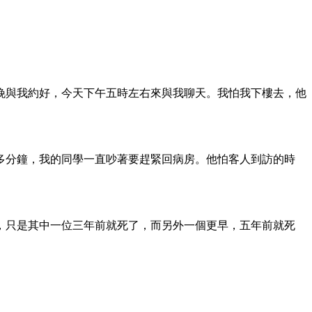
傍晚與我約好，今天下午五時左右來與我聊天。我怕我下樓去，他
多分鐘，我的同學一直吵著要趕緊回病房。他怕客人到訪的時
，只是其中一位三年前就死了，而另外一個更早，五年前就死