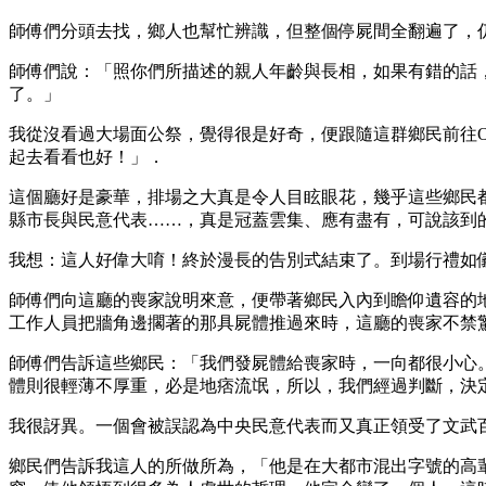
師傅們分頭去找，鄉人也幫忙辨識，但整個停屍間全翻遍了，
師傅們說：「照你們所描述的親人年齡與長相，如果有錯的話
了。」
我從沒看過大場面公祭，覺得很是好奇，便跟隨這群鄉民前往
起去看看也好！」．
這個廳好是豪華，排場之大真是令人目眩眼花，幾乎這些鄉民
縣市長與民意代表……，真是冠蓋雲集、應有盡有，可說該到
我想：這人好偉大唷！終於漫長的告別式結束了。到場行禮如
師傅們向這廳的喪家說明來意，便帶著鄉民入內到瞻仰遺容的
工作人員把牆角邊擱著的那具屍體推過來時，這廳的喪家不禁
師傅們告訴這些鄉民：「我們發屍體給喪家時，一向都很小心
體則很輕薄不厚重，必是地痞流氓，所以，我們經過判斷，決
我很訝異。一個會被誤認為中央民意代表而又真正領受了文武
鄉民們告訴我這人的所做所為，「他是在大都市混出字號的高