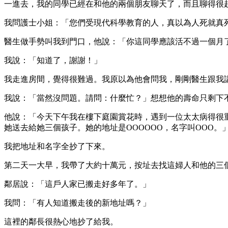
一進去，我的同學已經在和他的兩個朋友聊天了，而且聊得很
我問護士小姐：「您們受現代科學教育的人，真以為人死就真
醫生做手勢叫我到門口，他說：「你這同學應該活不過一個月
我說：「知道了，謝謝！」
我走進房間，覺得很難過。我原以為他會問我，剛剛醫生跟我
我說：「當然沒問題。請問：什麼忙？」想想他的壽命只剩下
他說：「今天下午我在樓下庭園賞花時，遇到一位太太病得很
她送去給她三個孩子。她的地址是OOOOOO，名字叫OOO。
我把地址和名字全抄了下來。
第二天一大早，我帶了大約十萬元，按址去找這婦人和他的三
鄰居說：「這戶人家已搬走好多年了。」
我問：「有人知道搬走後的新地址嗎？」
這裡的鄰長很熱心地抄了給我。