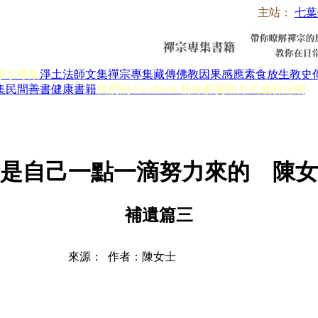
主站：
七葉
淨宗專集
淨土法師文集
禪宗專集
藏傳佛教
因果感應
素食放生
教史
集
民間善書
健康書籍
我們的 Facebook 粉絲群
贊助方式
戒邪淫網
是自己一點一滴努力來的 陳女
補遺篇三
來源： 作者：陳女士