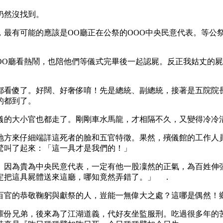
仍然沒找到。
，最有可能的應該是OO廳正在公祭的OOO中央民意代表。等公
OO廳看熱鬧，也陪他們等儀式完畢後一起認屍。反正我姑丈的
都看傻了。好闊、好奢侈唷！先是總統、副總統，接著是五院院
的都到了。
儀的大小官也都走了。剛剛車水馬龍，才相隔不久，又變得冷冷
地方來仔細端詳這死者的臉和五官特徵。果然，殯儀館的工作人
驚叫了起來：「這一具才是我們的！」
。因為貴為中央民意代表，一定有他一股凜然的正氣，為百姓伸張
定把這具屍體送來這廳，哪知竟然弄錯了。」 ．
百官的恭敬鞠躬與獻祭的人，豈能一無偉大之處？這哪是偶然！
輩份兄弟，後來為了江湖道義，代好友坐監服刑。吃過很多年的苦