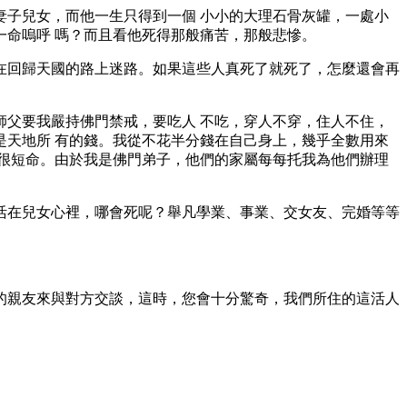
子兒女，而他一生只得到一個 小小的大理石骨灰罐，一處小
命嗚呼 嗎？而且看他死得那般痛苦，那般悲慘。
在回歸天國的路上迷路。如果這些人真死了就死了，怎麼還會再
父要我嚴持佛門禁戒，要吃人 不吃，穿人不穿，住人不住，
天地所 有的錢。我從不花半分錢在自己身上，幾乎全數用來
很短命。由於我是佛門弟子，他們的家屬每每托我為他們辦理
活在兒女心裡，哪會死呢？舉凡學業、事業、交女友、完婚等等
的親友來與對方交談，這時，您會十分驚奇，我們所住的這活人