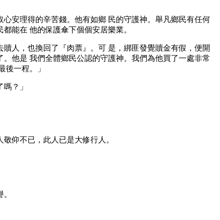
心安理得的辛苦錢。他有如鄉 民的守護神。舉凡鄉民有任何
都能在 他的保護傘下個個安居樂業。
贖人，也換回了『肉票』。可 是，綁匪發覺贖金有假，便開
。他是 我們全體鄉民公認的守護神。我們為他買了一處非常
最後一程。」
了嗎？」
人敬仰不已，此人已是大修行人。
譽。