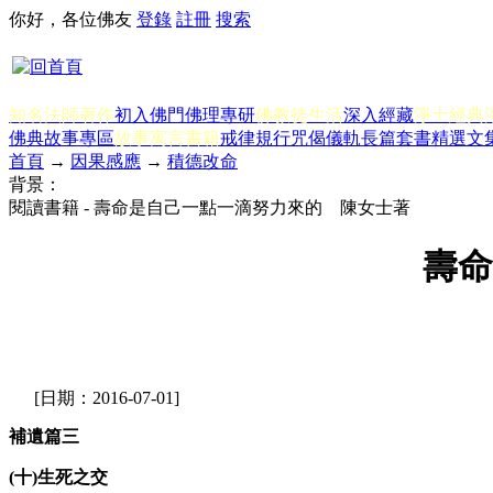
你好，各位佛友
登錄
註冊
搜索
知名法師著作
初入佛門
佛理專研
佛教徒生活
深入經藏
淨土經典
佛典故事專區
故事寓言書籍
戒律規行
咒偈儀軌
長篇套書
精選文
首頁
→
因果感應
→
積德改命
背景：
閱讀書籍 - 壽命是自己一點一滴努力來的 陳女士著
壽命
[日期：2016-07-01]
補遺篇三
(十)生死之交