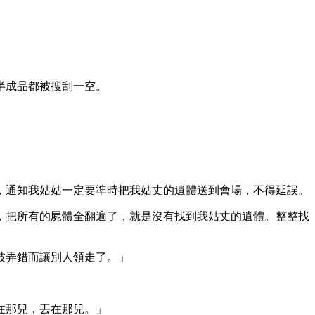
半成品都被搜刮一空。
，通知我姑姑一定要準時把我姑丈的遺體送到會場，不得延誤。
，把所有的屍體全翻遍了，就是沒有找到我姑丈的遺體。整整找
被弄錯而讓別人領走了。」
在那兒，丟在那兒。」