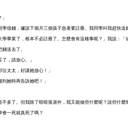
？」
學借錢，據說下個月三個孩子急著要註冊。我同學叫我趕快送錢過
大學畢業了，根本不必註冊了。怎麼會有這種事呢？」我說：「
把錢送去了。
妥了，請放心。」
那位太太，好讓她放心！」
碰到她時再告訴她吧！」
差不多了。但我除了暗暗落淚外，我又能做些什麼呢？說些什麼
學會一死就真死了嗎？