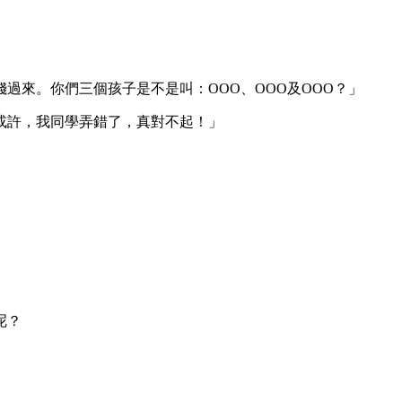
來。你們三個孩子是不是叫：OOO、OOO及OOO？」
或許，我同學弄錯了，真對不起！」
呢？