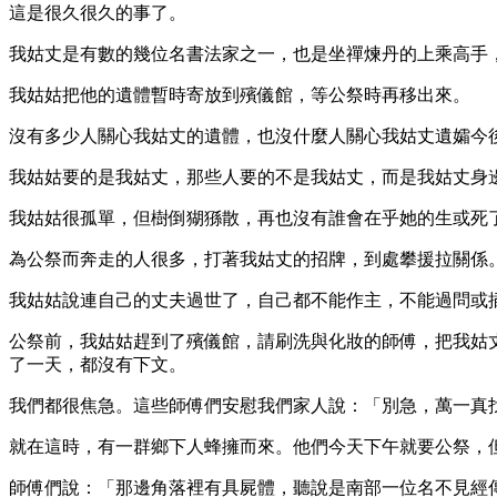
這是很久很久的事了。
我姑丈是有數的幾位名書法家之一，也是坐禪煉丹的上乘高手
我姑姑把他的遺體暫時寄放到殯儀館，等公祭時再移出來。
沒有多少人關心我姑丈的遺體，也沒什麼人關心我姑丈遺孀今
我姑姑要的是我姑丈，那些人要的不是我姑丈，而是我姑丈身
我姑姑很孤單，但樹倒猢猻散，再也沒有誰會在乎她的生或死
為公祭而奔走的人很多，打著我姑丈的招牌，到處攀援拉關係
我姑姑說連自己的丈夫過世了，自己都不能作主，不能過問或
公祭前，我姑姑趕到了殯儀館，請刷洗與化妝的師傅，把我姑
了一天，都沒有下文。
我們都很焦急。這些師傅們安慰我們家人說：「別急，萬一真
就在這時，有一群鄉下人蜂擁而來。他們今天下午就要公祭，
師傅們說：「那邊角落裡有具屍體，聽說是南部一位名不見經