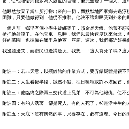
窗，使他領悟到很多為人處世的哲理，他完全變了一個人。這
他毅然放棄了當年所打拼出來的一切，而默默地回家鄉去過淳
困難，只要他做得到，他從不推辭。他決不讓鄉民受到外來的
一個月前，鄉里有個小學生被綁架了，贖金是天價。他奮不顧
槍把他射殺了。在他奄奄一息時，我們以最快速度送來台北，
好的墓園，也準備在鄉里為他蓋一座廟。這次，我們鄰近好幾
我邊聽邊哭，而鄉民也邊講邊哭。我想：「這人真死了嗎？這
附註一：若非天意，以殯儀館的作業方式，要弄錯屍體是很不
附註二：人生看後半段，誠然不假。往日種種或許不堪回首，
附註三：他臨終之際再三交代道上兄弟，不可為他報仇。使不
附註四：有的人活著，卻是死人。有的人死了，卻是活生生的
附註五：天底下沒有偶然的事，只要存在，必有道理。今日的