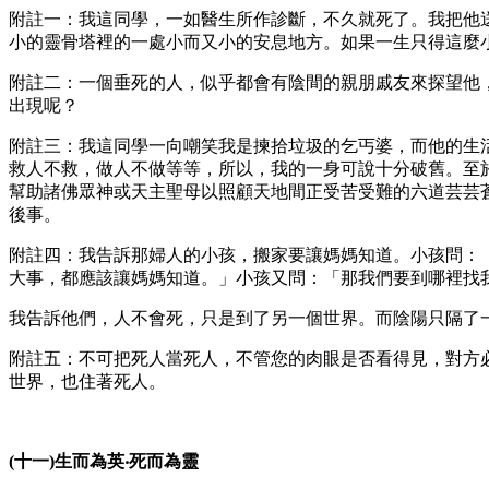
附註一：我這同學，一如醫生所作診斷，不久就死了。我把他
小的靈骨塔裡的一處小而又小的安息地方。如果一生只得這麼
附註二：一個垂死的人，似乎都會有陰間的親朋戚友來探望他
出現呢？
附註三：我這同學一向嘲笑我是揀拾垃圾的乞丐婆，而他的生
救人不救，做人不做等等，所以，我的一身可說十分破舊。至
幫助諸佛眾神或天主聖母以照顧天地間正受苦受難的六道芸芸
後事。
附註四：我告訴那婦人的小孩，搬家要讓媽媽知道。小孩問：
大事，都應該讓媽媽知道。」小孩又問：「那我們要到哪裡找
我告訴他們，人不會死，只是到了另一個世界。而陰陽只隔了
附註五：不可把死人當死人，不管您的肉眼是否看得見，對方
世界，也住著死人。
(十一)生而為英‧死而為靈