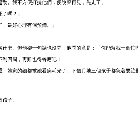
起勁。我不方便打攪他們，便說聲再見，先走了。
死了嗎？」
了，最好心理有個預備。」
講什麼。但他卻一句話也沒問，他問的竟是：「你能幫我一個忙
不到四周，再難也得答應吧！
重，她家的錢都被她看病耗光了。下個月她三個孩子都急著要註
」
個孩子。