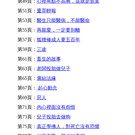
第49頁：
心裡有點不高興，這就是造業
第51頁：
重罪輕報
第53頁：
醫生只能醫病，不能醫命
第55頁：
再親愛，一定要別離
第57頁：
狐狸修成人要五百年
第59頁：
三途
第61頁：
畜生的故事
第63頁：
老闆投胎做兒子
第65頁：
廣結法緣
第67頁：
起心動念
第69頁：
惡人
第71頁：
內心裡面沒有怨恨
第73頁：
兒子投胎去做狗
第75頁：
真正學佛人，對死亡沒有恐懼