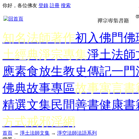
你好，各位佛友
登錄
註冊
搜索
知名法師著作
初入佛門
佛
土經典
淨宗專集
淨土法師
應
素食放生
教史傳記
一門
佛典故事專區
故事寓言書
精選文集
民間善書
健康書
方式
戒邪淫網
首頁
→
淨土法師文集
→
淨空法師法語系列