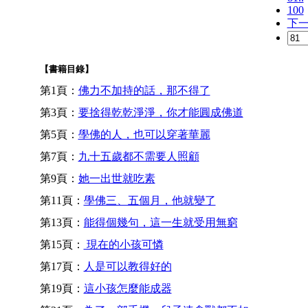
100
下
【書籍目錄】
第1頁：
佛力不加持的話，那不得了
第3頁：
要捨得乾乾淨淨，你才能圓成佛道
第5頁：
學佛的人，也可以穿著華麗
第7頁：
九十五歲都不需要人照顧
第9頁：
她一出世就吃素
第11頁：
學佛三、五個月，他就變了
第13頁：
能得個幾句，這一生就受用無窮
第15頁：
現在的小孩可憐
第17頁：
人是可以教得好的
第19頁：
這小孩怎麼能成器