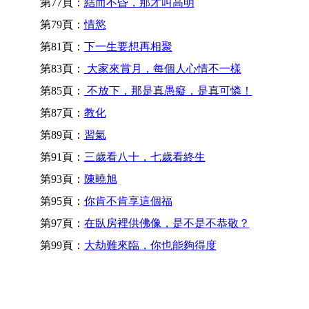
第77頁：
結而不昏，那才叫高明
第79頁：
情慾
第81頁：
下一生要想再相聚
第83頁：
大家來賞月，每個人心情不一樣
第85頁：
不放下，那是真愚癡，是真可憐！
第87頁：
教化
第89頁：
習氣
第91頁：
三歲看八十，七歲看終生
第93頁：
陳曉旭
第95頁：
你肯不肯享這個福
第97頁：
在臥房裡供佛像，是不是不恭敬？
第99頁：
大劫難來臨，你也能夠得度