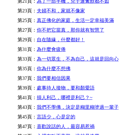
第21頁：
為了一部手機，兒子連禽獸都不如
第23頁：
夫婦不和，家就不像家
第25頁：
真正佛化的家庭，生活一定幸福美滿
第27頁：
你不把它當真，那你就有智慧了
第29頁：
自在隨緣，什麼都好！
第31頁：
為什麼會疲倦
第33頁：
為一切眾生，不為自己，這就是回向心
第35頁：
你為什麼不想佛
第37頁：
我們要相信因果
第39頁：
處事待人接物，要和顏愛語
第41頁：
損人利己，哪裡是利己？~
第43頁：
我們不學佛，決定是糊里糊塗過一輩子
第45頁：
言語少，心是定的
第47頁：
喜歡說話的人，最容易惹禍