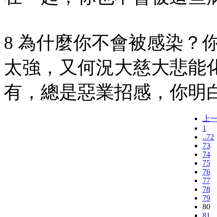
8 為什麼你不會被感染？
太強，又何況大慈大悲能
有，總是惡業招感，你明
上
1
..72
73
74
75
76
77
78
79
80
81..