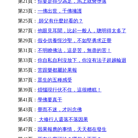
第21頁：
你要是得少為足，馬上就會墮落
第23頁：
一佛出世，千佛擁護
第25頁：
師父有什麼好看的？
第27頁：
他眼見耳聞，比起一般人，聰明得太多了
第29頁：
假令供養恆沙聖，不如堅勇求正覺
第31頁：
不明瞭佛法，這是苦，無盡的苦！
第33頁：
你自私自利沒放下，你沒有法子超越輪迴
第35頁：
苦跟樂都屬於果報
第37頁：
眾生的五種感受
第39頁：
煩惱現行伏不住，這很糟糕！
第41頁：
學佛要真干
第43頁：
覺而不迷，才叫念佛
第45頁：
大修行人還落不落因果
第47頁：
因果報應的事情，天天都在發生