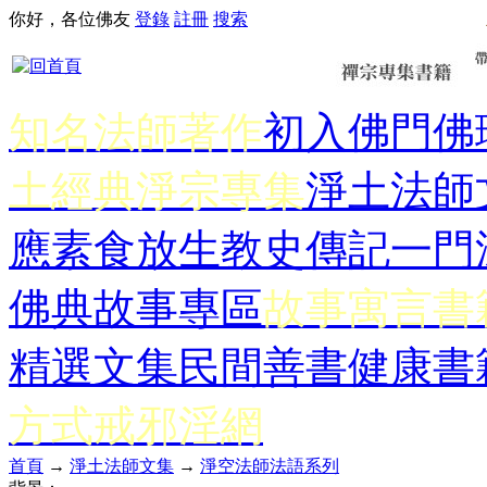
你好，各位佛友
登錄
註冊
搜索
知名法師著作
初入佛門
佛
土經典
淨宗專集
淨土法師
應
素食放生
教史傳記
一門
佛典故事專區
故事寓言書
精選文集
民間善書
健康書
方式
戒邪淫網
首頁
→
淨土法師文集
→
淨空法師法語系列