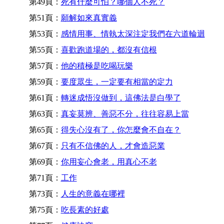
第49頁：
死有什麼可怕？哪個人不死？
第51頁：
願解如來真實義
第53頁：
感情用事、情執太深注定我們在六道輪迴
第55頁：
喜歡跑道場的，都沒有信根
第57頁：
他的積極是吃喝玩樂
第59頁：
要度眾生，一定要有相當的定力
第61頁：
轉迷成悟沒做到，這佛法是白學了
第63頁：
真妄莫辨、善惡不分，往往容易上當
第65頁：
得失心沒有了，你怎麼會不自在？
第67頁：
只有不信佛的人，才會造惡業
第69頁：
你用妄心會老，用真心不老
第71頁：
工作
第73頁：
人生的意義在哪裡
第75頁：
吃長素的好處