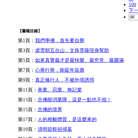
100
下
【書籍目錄】
第1頁：
我們學佛，首先要自覺
第3頁：
虛雲朝五台山，文殊菩薩現身幫助
第5頁：
如來真實義才是最快樂、最究意、最圓滿
第7頁：
心善行善，能延年益壽
第9頁：
真正修行人，不被外境誘惑
第11頁：
善業、惡業、無記業
第13頁：
念佛能消業障，這是一點也不假！
第15頁：
念佛的境界
第17頁：
人的相貌體質，是這麼來的
第19頁：
清明節祭祖掃墓