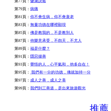
第77頁：
健康訣竅
第79頁：
病痛
第81頁：
你不會生病，你不會衰老
第83頁：
無量功德在哪裡顯現
第85頁：
佛是教我的，不是教別人
第87頁：
他樂意承受，不怨天，不尤人
第89頁：
福是什麼？
第91頁：
隱惡揚善
第93頁：
覺悟的人，心平氣和，他多自在！
第95頁：
我們有一分的功德，佛就加持一分
第97頁：
成人之善，成人之美
第99頁：
我們到三善道，是出來旅遊觀光
推薦