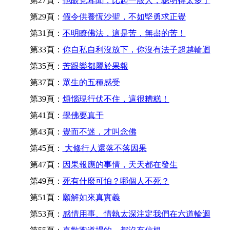
第27頁：
他眼見耳聞，比起一般人，聰明得太多了
第29頁：
假令供養恆沙聖，不如堅勇求正覺
第31頁：
不明瞭佛法，這是苦，無盡的苦！
第33頁：
你自私自利沒放下，你沒有法子超越輪迴
第35頁：
苦跟樂都屬於果報
第37頁：
眾生的五種感受
第39頁：
煩惱現行伏不住，這很糟糕！
第41頁：
學佛要真干
第43頁：
覺而不迷，才叫念佛
第45頁：
大修行人還落不落因果
第47頁：
因果報應的事情，天天都在發生
第49頁：
死有什麼可怕？哪個人不死？
第51頁：
願解如來真實義
第53頁：
感情用事、情執太深注定我們在六道輪迴