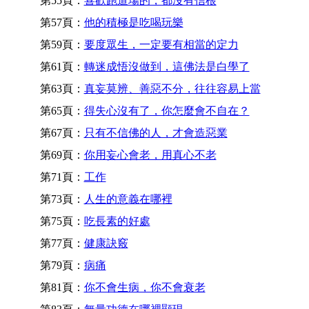
第55頁：
喜歡跑道場的，都沒有信根
第57頁：
他的積極是吃喝玩樂
第59頁：
要度眾生，一定要有相當的定力
第61頁：
轉迷成悟沒做到，這佛法是白學了
第63頁：
真妄莫辨、善惡不分，往往容易上當
第65頁：
得失心沒有了，你怎麼會不自在？
第67頁：
只有不信佛的人，才會造惡業
第69頁：
你用妄心會老，用真心不老
第71頁：
工作
第73頁：
人生的意義在哪裡
第75頁：
吃長素的好處
第77頁：
健康訣竅
第79頁：
病痛
第81頁：
你不會生病，你不會衰老