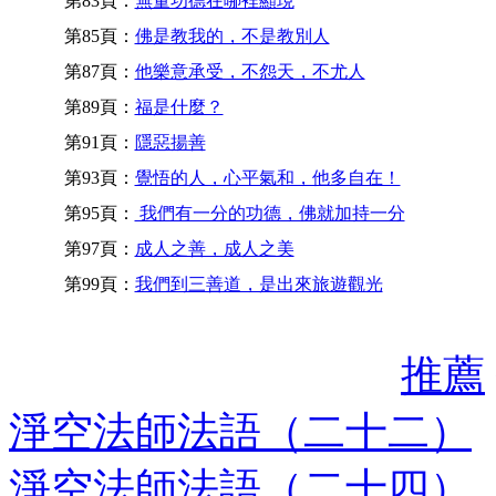
第83頁：
無量功德在哪裡顯現
第85頁：
佛是教我的，不是教別人
第87頁：
他樂意承受，不怨天，不尤人
第89頁：
福是什麼？
第91頁：
隱惡揚善
第93頁：
覺悟的人，心平氣和，他多自在！
第95頁：
我們有一分的功德，佛就加持一分
第97頁：
成人之善，成人之美
第99頁：
我們到三善道，是出來旅遊觀光
推薦
淨空法師法語（二十二）
淨空法師法語（二十四）