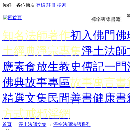
你好，各位佛友
登錄
註冊
搜索
知名法師著作
初入佛門
佛
土經典
淨宗專集
淨土法師
應
素食放生
教史傳記
一門
佛典故事專區
故事寓言書
精選文集
民間善書
健康書
方式
戒邪淫網
首頁
→
淨土法師文集
→
淨空法師法語系列