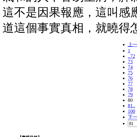
這不是因果報應，這叫感
道這個事實真相，就曉得
上
1
..72
73
74
75
76
77
78
79
80
81..
100
下