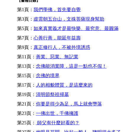
【書籍目錄】
第1頁：
我們學佛，首先要自覺
第3頁：
虛雲朝五台山，文殊菩薩現身幫助
第5頁：
如來真實義才是最快樂、最究意、最圓滿
第7頁：
心善行善，能延年益壽
第9頁：
真正修行人，不被外境誘惑
第11頁：
善業、惡業、無記業
第13頁：
念佛能消業障，這是一點也不假！
第15頁：
念佛的境界
第17頁：
人的相貌體質，是這麼來的
第19頁：
清明節祭祖掃墓
第21頁：
你要是得少為足，馬上就會墮落
第23頁：
一佛出世，千佛擁護
第25頁：
師父有什麼好看的？