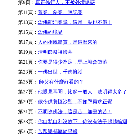
第9頁：
真正修行人，不被外境誘惑
第11頁：
善業、惡業、無記業
第13頁：
念佛能消業障，這是一點也不假！
第15頁：
念佛的境界
第17頁：
人的相貌體質，是這麼來的
第19頁：
清明節祭祖掃墓
第21頁：
你要是得少為足，馬上就會墮落
第23頁：
一佛出世，千佛擁護
第25頁：
師父有什麼好看的？
第27頁：
他眼見耳聞，比起一般人，聰明得太多了
第29頁：
假令供養恆沙聖，不如堅勇求正覺
第31頁：
不明瞭佛法，這是苦，無盡的苦！
第33頁：
你自私自利沒放下，你沒有法子超越輪迴
第35頁：
苦跟樂都屬於果報