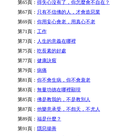
第65頁：
得失心沒有了，你怎麼會不自在？
第67頁：
只有不信佛的人，才會造惡業
第69頁：
你用妄心會老，用真心不老
第71頁：
工作
第73頁：
人生的意義在哪裡
第75頁：
吃長素的好處
第77頁：
健康訣竅
第79頁：
病痛
第81頁：
你不會生病，你不會衰老
第83頁：
無量功德在哪裡顯現
第85頁：
佛是教我的，不是教別人
第87頁：
他樂意承受，不怨天，不尤人
第89頁：
福是什麼？
第91頁：
隱惡揚善