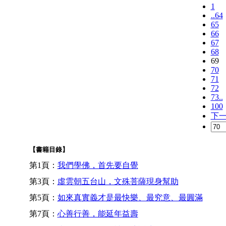
1
..64
65
66
67
68
69
70
71
72
73..
100
下
【書籍目錄】
第1頁：
我們學佛，首先要自覺
第3頁：
虛雲朝五台山，文殊菩薩現身幫助
第5頁：
如來真實義才是最快樂、最究意、最圓滿
第7頁：
心善行善，能延年益壽