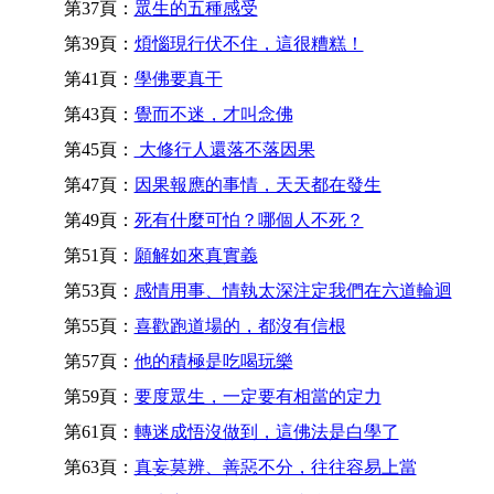
第37頁：
眾生的五種感受
第39頁：
煩惱現行伏不住，這很糟糕！
第41頁：
學佛要真干
第43頁：
覺而不迷，才叫念佛
第45頁：
大修行人還落不落因果
第47頁：
因果報應的事情，天天都在發生
第49頁：
死有什麼可怕？哪個人不死？
第51頁：
願解如來真實義
第53頁：
感情用事、情執太深注定我們在六道輪迴
第55頁：
喜歡跑道場的，都沒有信根
第57頁：
他的積極是吃喝玩樂
第59頁：
要度眾生，一定要有相當的定力
第61頁：
轉迷成悟沒做到，這佛法是白學了
第63頁：
真妄莫辨、善惡不分，往往容易上當