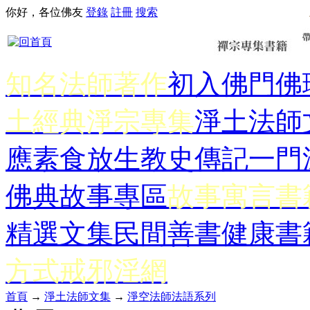
你好，各位佛友
登錄
註冊
搜索
知名法師著作
初入佛門
佛
土經典
淨宗專集
淨土法師
應
素食放生
教史傳記
一門
佛典故事專區
故事寓言書
精選文集
民間善書
健康書
方式
戒邪淫網
首頁
→
淨土法師文集
→
淨空法師法語系列