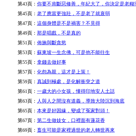
第43頁：
你要不肯斷惡修善，年紀大了，你決定是老糊
第45頁：
老了應當更強壯，不是老了就衰弱
第47頁：
這個身體是不是禍害？不見得
第49頁：
那是唱戲，不是真的
第51頁：
佈施與斷貪慾
第53頁：
蘇東坡一生念佛，可是他不能往生
第55頁：
拿錢去做好事
第57頁：
化怨為親，這才是上策！
第59頁：
真誠到極處，是化解衝突之道
第61頁：
一歲大的小女孩，懂得印地安人土話
第63頁：
人與人之間沒有道義，導致大陸沉到海底
第65頁：
本來是好因緣，變成了冤家對頭！
第67頁：
第二生做妓女，口裡面有蓮花香
第69頁：
畜生可能是家裡過世的老人轉世再來