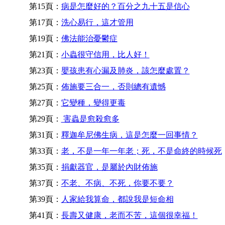
第15頁：
病是怎麼好的？百分之九十五是信心
第17頁：
洗心易行，這才管用
第19頁：
佛法能治憂鬱症
第21頁：
小蟲很守信用，比人好！
第23頁：
嬰孩患有心漏及肺炎，該怎麼處置？
第25頁：
佈施要三合一，否則總有遺憾
第27頁：
它變種，變得更毒
第29頁：
害蟲是愈殺愈多
第31頁：
釋迦牟尼佛生病，這是怎麼一回事情？
第33頁：
老，不是一年一年老；死，不是命終的時候死
第35頁：
捐獻器官，是屬於內財佈施
第37頁：
不老、不病、不死，你要不要？
第39頁：
人家給我算命，都說我是短命相
第41頁：
長壽又健康，老而不苦，這個很幸福！