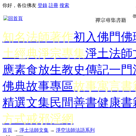
你好，各位佛友
登錄
註冊
搜索
知名法師著作
初入佛門
佛
土經典
淨宗專集
淨土法師
應
素食放生
教史傳記
一門
佛典故事專區
故事寓言書
精選文集
民間善書
健康書
方式
戒邪淫網
首頁
→
淨土法師文集
→
淨空法師法語系列