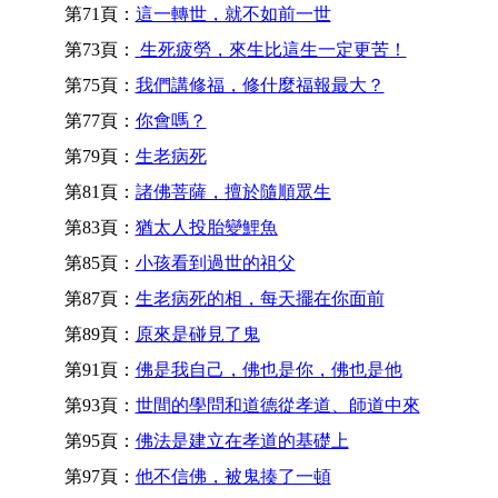
第71頁：
這一轉世，就不如前一世
第73頁：
生死疲勞，來生比這生一定更苦！
第75頁：
我們講修福，修什麼福報最大？
第77頁：
你會嗎？
第79頁：
生老病死
第81頁：
諸佛菩薩，擅於隨順眾生
第83頁：
猶太人投胎變鯉魚
第85頁：
小孩看到過世的祖父
第87頁：
生老病死的相，每天擺在你面前
第89頁：
原來是碰見了鬼
第91頁：
佛是我自己，佛也是你，佛也是他
第93頁：
世間的學問和道德從孝道、師道中來
第95頁：
佛法是建立在孝道的基礎上
第97頁：
他不信佛，被鬼揍了一頓