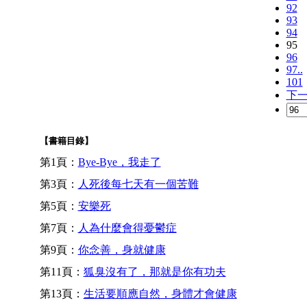
92
93
94
95
96
97..
101
下
【書籍目錄】
第1頁：
Bye-Bye，我走了
第3頁：
人死後每七天有一個苦難
第5頁：
安樂死
第7頁：
人為什麼會得憂鬱症
第9頁：
你念善，身就健康
第11頁：
狐臭沒有了，那就是你有功夫
第13頁：
生活要順應自然，身體才會健康