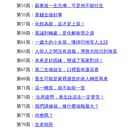
第53頁：
蘇東坡一生念佛，可是他不能往生
第55頁：
拿錢去做好事
第57頁：
化怨為親，這才是上策！
第59頁：
真誠到極處，是化解衝突之道
第61頁：
一歲大的小女孩，懂得印地安人土話
第63頁：
人與人之間沒有道義，導致大陸沉到海底
第65頁：
本來是好因緣，變成了冤家對頭！
第67頁：
第二生做妓女，口裡面有蓮花香
第69頁：
畜生可能是家裡過世的老人轉世再來
第71頁：
這一轉世，就不如前一世
第73頁：
生死疲勞，來生比這生一定更苦！
第75頁：
我們講修福，修什麼福報最大？
第77頁：
你會嗎？
第79頁：
生老病死