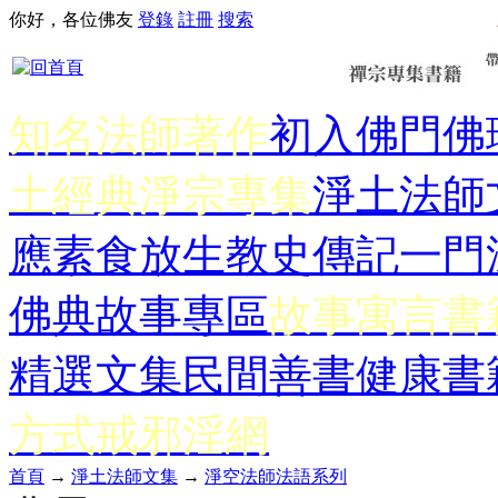
你好，各位佛友
登錄
註冊
搜索
知名法師著作
初入佛門
佛
土經典
淨宗專集
淨土法師
應
素食放生
教史傳記
一門
佛典故事專區
故事寓言書
精選文集
民間善書
健康書
方式
戒邪淫網
首頁
→
淨土法師文集
→
淨空法師法語系列