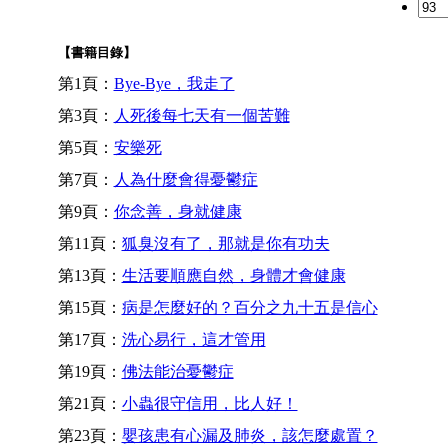
【書籍目錄】
第1頁：
Bye-Bye，我走了
第3頁：
人死後每七天有一個苦難
第5頁：
安樂死
第7頁：
人為什麼會得憂鬱症
第9頁：
你念善，身就健康
第11頁：
狐臭沒有了，那就是你有功夫
第13頁：
生活要順應自然，身體才會健康
第15頁：
病是怎麼好的？百分之九十五是信心
第17頁：
洗心易行，這才管用
第19頁：
佛法能治憂鬱症
第21頁：
小蟲很守信用，比人好！
第23頁：
嬰孩患有心漏及肺炎，該怎麼處置？