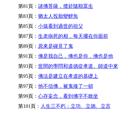
第81頁：
諸佛菩薩，擅於隨順眾生
第83頁：
猶太人投胎變鯉魚
第85頁：
小孩看到過世的祖父
第87頁：
生老病死的相，每天擺在你面前
第89頁：
原來是碰見了鬼
第91頁：
佛是我自己，佛也是你，佛也是他
第93頁：
世間的學問和道德從孝道、師道中來
第95頁：
佛法是建立在孝道的基礎上
第97頁：
他不信佛，被鬼揍了一頓
第99頁：
心存妄念，看到佛字不敢坐
第101頁：
人生三不朽：立功、立德、立言