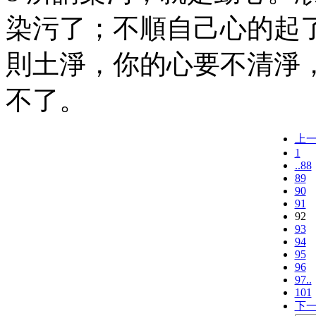
染污了；不順自己心的起
則土淨，你的心要不清淨
不了。
上
1
..88
89
90
91
92
93
94
95
96
97..
101
下