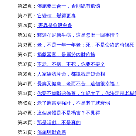
第25頁：
佈施要三合一，否則總有遺憾
第27頁：
它變種，變得更毒
第29頁：
害蟲是愈殺愈多
第31頁：
釋迦牟尼佛生病，這是怎麼一回事情？
第33頁：
老，不是一年一年老；死，不是命終的時候死
第35頁：
捐獻器官，是屬於內財佈施
第37頁：
不老、不病、不死，你要不要？
第39頁：
人家給我算命，都說我是短命相
第41頁：
長壽又健康，老而不苦，這個很幸福！
第43頁：
你要不肯斷惡修善，年紀大了，你決定是老糊
第45頁：
老了應當更強壯，不是老了就衰弱
第47頁：
這個身體是不是禍害？不見得
第49頁：
那是唱戲，不是真的
第51頁：
佈施與斷貪慾