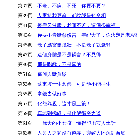
第37頁：
不老、不病、不死，你要不要？
第39頁：
人家給我算命，都說我是短命相
第41頁：
長壽又健康，老而不苦，這個很幸福！
第43頁：
你要不肯斷惡修善，年紀大了，你決定是老糊
第45頁：
老了應當更強壯，不是老了就衰弱
第47頁：
這個身體是不是禍害？不見得
第49頁：
那是唱戲，不是真的
第51頁：
佈施與斷貪慾
第53頁：
蘇東坡一生念佛，可是他不能往生
第55頁：
拿錢去做好事
第57頁：
化怨為親，這才是上策！
第59頁：
真誠到極處，是化解衝突之道
第61頁：
一歲大的小女孩，懂得印地安人土話
第63頁：
人與人之間沒有道義，導致大陸沉到海底