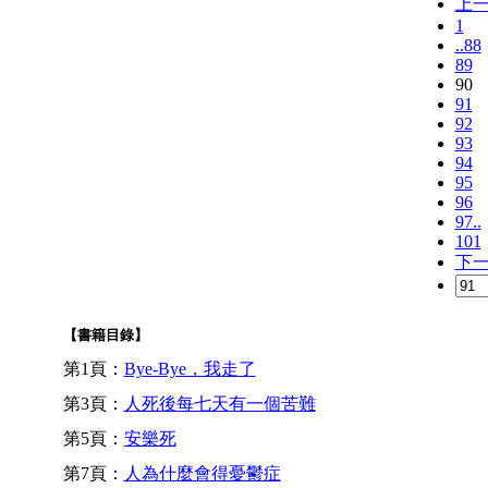
上
1
..88
89
90
91
92
93
94
95
96
97..
101
下
【書籍目錄】
第1頁：
Bye-Bye，我走了
第3頁：
人死後每七天有一個苦難
第5頁：
安樂死
第7頁：
人為什麼會得憂鬱症