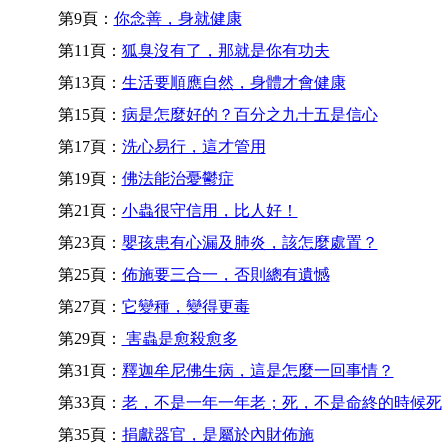
第9頁：
你念善，身就健康
第11頁：
狐臭沒有了，那就是你有功夫
第13頁：
生活要順應自然，身體才會健康
第15頁：
病是怎麼好的？百分之九十五是信心
第17頁：
洗心易行，這才管用
第19頁：
佛法能治憂鬱症
第21頁：
小蟲很守信用，比人好！
第23頁：
嬰孩患有心漏及肺炎，該怎麼處置？
第25頁：
佈施要三合一，否則總有遺憾
第27頁：
它變種，變得更毒
第29頁：
害蟲是愈殺愈多
第31頁：
釋迦牟尼佛生病，這是怎麼一回事情？
第33頁：
老，不是一年一年老；死，不是命終的時候死
第35頁：
捐獻器官，是屬於內財佈施