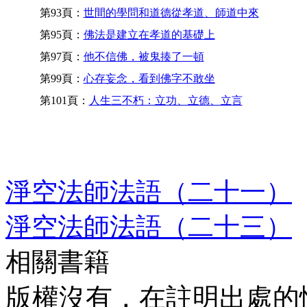
第93頁：
世間的學問和道德從孝道、師道中來
第95頁：
佛法是建立在孝道的基礎上
第97頁：
他不信佛，被鬼揍了一頓
第99頁：
心存妄念，看到佛字不敢坐
第101頁：
人生三不朽：立功、立德、立言
淨空法師法語（二十一）
淨空法師法語（二十三）
相關書籍
版權沒有，在註明出處的