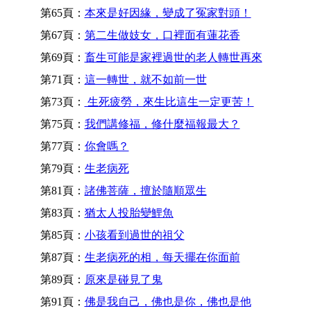
第65頁：
本來是好因緣，變成了冤家對頭！
第67頁：
第二生做妓女，口裡面有蓮花香
第69頁：
畜生可能是家裡過世的老人轉世再來
第71頁：
這一轉世，就不如前一世
第73頁：
生死疲勞，來生比這生一定更苦！
第75頁：
我們講修福，修什麼福報最大？
第77頁：
你會嗎？
第79頁：
生老病死
第81頁：
諸佛菩薩，擅於隨順眾生
第83頁：
猶太人投胎變鯉魚
第85頁：
小孩看到過世的祖父
第87頁：
生老病死的相，每天擺在你面前
第89頁：
原來是碰見了鬼
第91頁：
佛是我自己，佛也是你，佛也是他