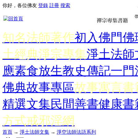
你好，各位佛友
登錄
註冊
搜索
知名法師著作
初入佛門
佛
土經典
淨宗專集
淨土法師
應
素食放生
教史傳記
一門
佛典故事專區
故事寓言書
精選文集
民間善書
健康書
方式
戒邪淫網
首頁
→
淨土法師文集
→
淨空法師法語系列