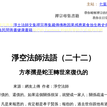
主站：
七葉
淨宗專集
淨土法師文集
禪宗專集
藏傳佛教
因果感應
素食放生
教史
集
民間善書
健康書籍
我們的 Facebook 粉絲群
贊助方式
戒邪淫網
淨空法師法語（二十二）
方孝孺是蛇王轉世來復仇的
來源：網友上傳 作者：淨空法師
、討債的、還債的。如果這個關係很深，就變成一家人；關係疏遠
女。凡是來報恩的，肯定都是孝子賢孫；報怨的，過去世你跟他有