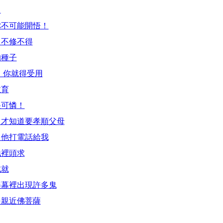
！
你不可能開悟！
，不修不得
的種子
，你就得受用
教育
很可憐！
，才知道要孝順父母
叫他打電話給我
地裡頭求
成就
屏幕裡出現許多鬼
是親近佛菩薩