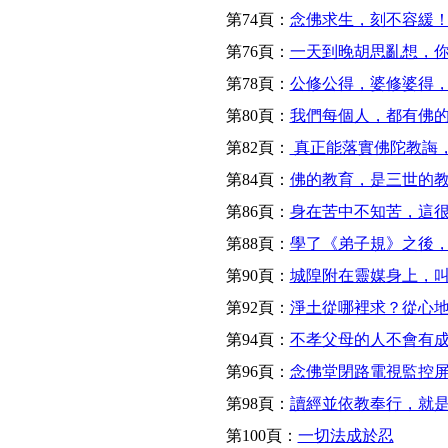
第74頁：
念佛求生，刻不容緩
第76頁：
一天到晚胡思亂想，
第78頁：
公修公得，婆修婆得
第80頁：
我們每個人，都有佛
第82頁：
真正能落實佛陀教誨
第84頁：
佛的教育，是三世的
第86頁：
身在苦中不知苦，這
第88頁：
學了《弟子規》之後
第90頁：
城隍附在靈媒身上，
第92頁：
淨土從哪裡求？從心
第94頁：
不孝父母的人不會有
第96頁：
念佛堂閉路電視監控
第98頁：
讀經並依教奉行，就
第100頁：
一切法成於忍