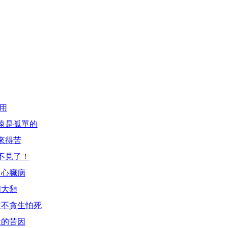
用
遠是孤單的
來得苦
不見了！
了心臟病
四大類
定不貪生怕死
大的苦因