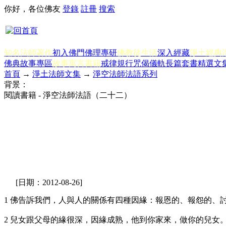
你好，各位佛友
登錄
註冊
搜索
知名法師著作
初入佛門
佛理專研
佛教徒生活
深入經藏
淨土經典
佛典故事專區
故事寓言書籍
戒律規行
咒偈儀軌
長篇套書
精選文
首頁
→
淨土法師文集
→
淨空法師法語系列
背景：
閱讀書籍 - 淨空法師法語（二十二）
[日期：2012-08-26]
1 佛告訴我們，人與人的關係有四種因緣：報恩的、報怨的
2 兒女跟父母的緣很深，因緣成熟，他到你家來，做你的兒