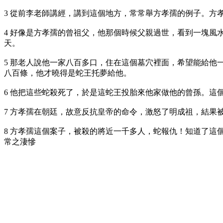
3 從前李老師講經，講到這個地方，常常舉方孝孺的例子。方
4 好像是方孝孺的曾祖父，他那個時候父親過世，看到一塊
天。
5 那老人說他一家八百多口，住在這個墓穴裡面，希望能給
八百條，他才曉得是蛇王托夢給他。
6 他把這些蛇殺死了，於是這蛇王投胎來他家做他的曾孫。
7 方孝孺在朝廷，故意反抗皇帝的命令，激怒了明成祖，結果
8 方孝孺這個案子，被殺的將近一千多人，蛇報仇！知道了
常之淒慘