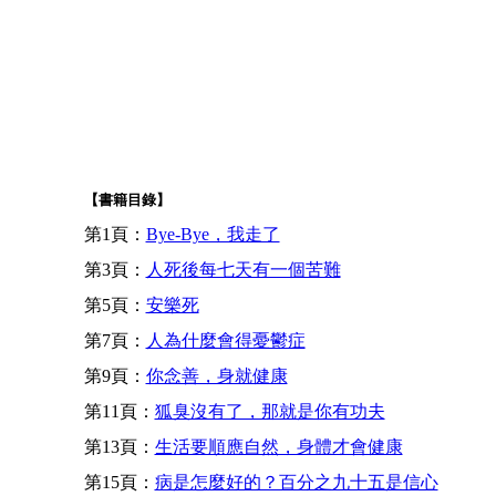
【書籍目錄】
第1頁：
Bye-Bye，我走了
第3頁：
人死後每七天有一個苦難
第5頁：
安樂死
第7頁：
人為什麼會得憂鬱症
第9頁：
你念善，身就健康
第11頁：
狐臭沒有了，那就是你有功夫
第13頁：
生活要順應自然，身體才會健康
第15頁：
病是怎麼好的？百分之九十五是信心