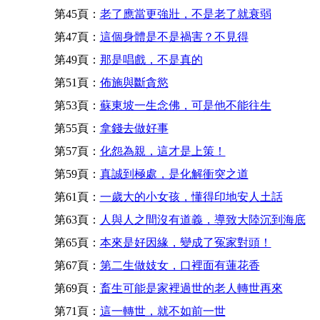
第45頁：
老了應當更強壯，不是老了就衰弱
第47頁：
這個身體是不是禍害？不見得
第49頁：
那是唱戲，不是真的
第51頁：
佈施與斷貪慾
第53頁：
蘇東坡一生念佛，可是他不能往生
第55頁：
拿錢去做好事
第57頁：
化怨為親，這才是上策！
第59頁：
真誠到極處，是化解衝突之道
第61頁：
一歲大的小女孩，懂得印地安人土話
第63頁：
人與人之間沒有道義，導致大陸沉到海底
第65頁：
本來是好因緣，變成了冤家對頭！
第67頁：
第二生做妓女，口裡面有蓮花香
第69頁：
畜生可能是家裡過世的老人轉世再來
第71頁：
這一轉世，就不如前一世