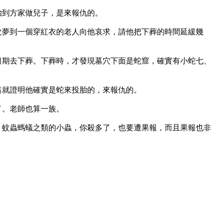
胎到方家做兒子，是來報仇的。
次夢到一個穿紅衣的老人向他哀求，請他把下葬的時間延緩幾
日期去下葬。下葬時，才發現墓穴下面是蛇窟，確實有小蛇七、
這就證明他確實是蛇來投胎的，來報仇的。
了。老師也算一族。
，蚊蟲螞蟻之類的小蟲，你殺多了，也要遭果報，而且果報也非