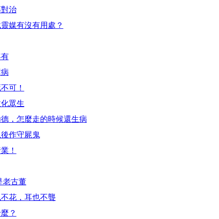
藥對治
找靈媒有沒有用處？
年有
障病
死不可！
教化眾生
功德，怎麼走的時候還生病
以後作守屍鬼
行業！
是老古董
也不花，耳也不聾
什麼？