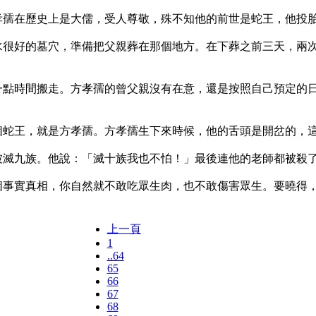
孝孺在歷史上是大儒，受人尊敬，殊不知他的前世是蛇王，他投
風水很好的墓穴，準備把父親葬在那個地方。在下葬之前三天，兩
他一點時間搬走。方孝孺的曾父親沒有在意，還是按照自己預定的
這個蛇王，就是方孝孺。方孝孺生下來時候，他的舌頭是開岔的，
被滅九族。他說：「滅十族我也不怕！」最後連他的老師都被殺
這個事實真相，你自然就不敢吃眾生肉，也不敢傷害眾生。要曉得
上一頁
1
..64
65
66
67
68