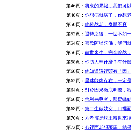
第46頁：
將來的果報，我們可
第48頁：
你想病就病了，你想
第50頁：
他雖然老，身體不衰
第52頁：
退轉之後，一世不如
第54頁：
喜歡阿彌陀佛，我們
第56頁：
前世來生，完全瞭然
第58頁：
你防人幹什麼？有什
第60頁：
他知道這裡頭有「因
第62頁：
星球能夠存在，一定
第64頁：
對於因果徹底明瞭，
第66頁：
舍利弗尊者，跟蜜蜂
第68頁：
第二生做妓女，口裡
第70頁：
方孝孺是蛇王轉世來
第72頁：
心裡面老想著馬，結