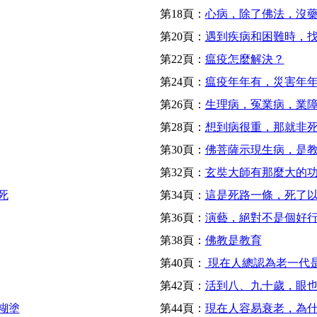
第18頁：
心病，除了佛法，沒
第20頁：
遇到疾病和困難時，
第22頁：
瘟疫怎麼解決？
第24頁：
瘟疫年年有，災害年
第26頁：
生理病，冤業病，業
第28頁：
想到病很重，那就非
第30頁：
佛菩薩示現生病，是
第32頁：
玄奘大師有那麼大的
死
第34頁：
這是死路一條，死了
第36頁：
演藝，絕對不是個好
第38頁：
佛教是教育
第40頁：
現在人總認為老一代
第42頁：
活到八、九十歲，眼
糊塗
第44頁：
現在人容易衰老，為