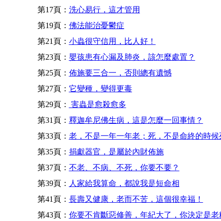
第17頁：
洗心易行，這才管用
第19頁：
佛法能治憂鬱症
第21頁：
小蟲很守信用，比人好！
第23頁：
嬰孩患有心漏及肺炎，該怎麼處置？
第25頁：
佈施要三合一，否則總有遺憾
第27頁：
它變種，變得更毒
第29頁：
害蟲是愈殺愈多
第31頁：
釋迦牟尼佛生病，這是怎麼一回事情？
第33頁：
老，不是一年一年老；死，不是命終的時候
第35頁：
捐獻器官，是屬於內財佈施
第37頁：
不老、不病、不死，你要不要？
第39頁：
人家給我算命，都說我是短命相
第41頁：
長壽又健康，老而不苦，這個很幸福！
第43頁：
你要不肯斷惡修善，年紀大了，你決定是老