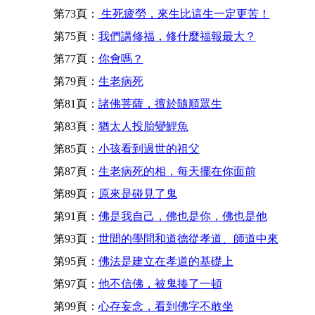
第73頁：
生死疲勞，來生比這生一定更苦！
第75頁：
我們講修福，修什麼福報最大？
第77頁：
你會嗎？
第79頁：
生老病死
第81頁：
諸佛菩薩，擅於隨順眾生
第83頁：
猶太人投胎變鯉魚
第85頁：
小孩看到過世的祖父
第87頁：
生老病死的相，每天擺在你面前
第89頁：
原來是碰見了鬼
第91頁：
佛是我自己，佛也是你，佛也是他
第93頁：
世間的學問和道德從孝道、師道中來
第95頁：
佛法是建立在孝道的基礎上
第97頁：
他不信佛，被鬼揍了一頓
第99頁：
心存妄念，看到佛字不敢坐