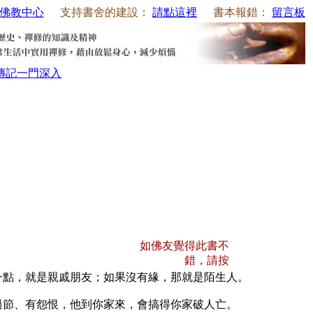
佛教中心
支持書舍的建設：
請點這裡
書本報錯：
留言板
傳記
一門深入
如佛友覺得此書不
錯，請按
一點，就是親戚朋友；如果沒有緣，那就是陌生人。
過節、有怨恨，他到你家來，會搞得你家破人亡。