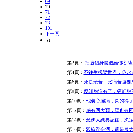
69
70
71
72
73..
101
下一頁
第2頁：
把這個身體借給佛菩薩
第4頁：
不往生極樂世界，你永
第6頁：
死是最苦，比病苦還要
第8頁：
癌細胞沒有了，癌細胞
第10頁：
他裝心臟病，真的得
第12頁：
感有四大類，應也有
第14頁：
念佛人總要記住，決
第16頁：
殺盜淫妄酒，這是最