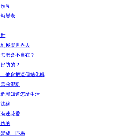
以預見
老就變老
一世
就到極樂世界去
，怎麼會不自在？
麼好防的？
」，他會把這個結化解
是善惡混雜
我們就知道怎麼生活
結法緣
面有蓮花香
復仇的
果變成一匹馬