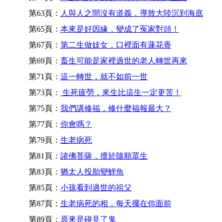
第63頁：
人與人之間沒有道義，導致大陸沉到海底
第65頁：
本來是好因緣，變成了冤家對頭！
第67頁：
第二生做妓女，口裡面有蓮花香
第69頁：
畜生可能是家裡過世的老人轉世再來
第71頁：
這一轉世，就不如前一世
第73頁：
生死疲勞，來生比這生一定更苦！
第75頁：
我們講修福，修什麼福報最大？
第77頁：
你會嗎？
第79頁：
生老病死
第81頁：
諸佛菩薩，擅於隨順眾生
第83頁：
猶太人投胎變鯉魚
第85頁：
小孩看到過世的祖父
第87頁：
生老病死的相，每天擺在你面前
第89頁：
原來是碰見了鬼