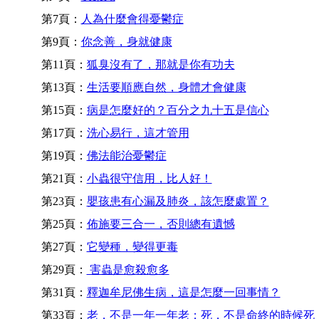
第7頁：
人為什麼會得憂鬱症
第9頁：
你念善，身就健康
第11頁：
狐臭沒有了，那就是你有功夫
第13頁：
生活要順應自然，身體才會健康
第15頁：
病是怎麼好的？百分之九十五是信心
第17頁：
洗心易行，這才管用
第19頁：
佛法能治憂鬱症
第21頁：
小蟲很守信用，比人好！
第23頁：
嬰孩患有心漏及肺炎，該怎麼處置？
第25頁：
佈施要三合一，否則總有遺憾
第27頁：
它變種，變得更毒
第29頁：
害蟲是愈殺愈多
第31頁：
釋迦牟尼佛生病，這是怎麼一回事情？
第33頁：
老，不是一年一年老；死，不是命終的時候死