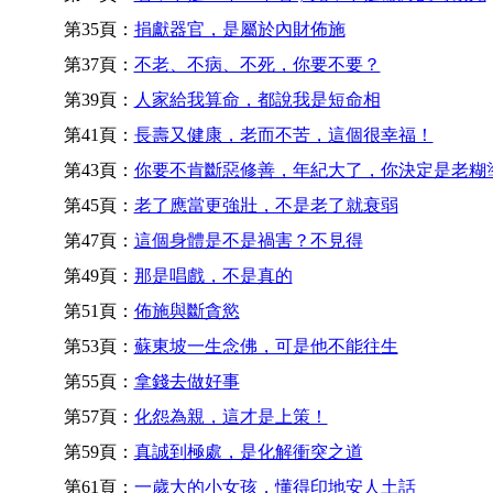
第35頁：
捐獻器官，是屬於內財佈施
第37頁：
不老、不病、不死，你要不要？
第39頁：
人家給我算命，都說我是短命相
第41頁：
長壽又健康，老而不苦，這個很幸福！
第43頁：
你要不肯斷惡修善，年紀大了，你決定是老糊
第45頁：
老了應當更強壯，不是老了就衰弱
第47頁：
這個身體是不是禍害？不見得
第49頁：
那是唱戲，不是真的
第51頁：
佈施與斷貪慾
第53頁：
蘇東坡一生念佛，可是他不能往生
第55頁：
拿錢去做好事
第57頁：
化怨為親，這才是上策！
第59頁：
真誠到極處，是化解衝突之道
第61頁：
一歲大的小女孩，懂得印地安人土話