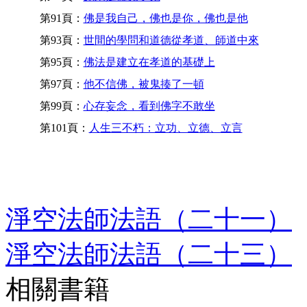
第91頁：
佛是我自己，佛也是你，佛也是他
第93頁：
世間的學問和道德從孝道、師道中來
第95頁：
佛法是建立在孝道的基礎上
第97頁：
他不信佛，被鬼揍了一頓
第99頁：
心存妄念，看到佛字不敢坐
第101頁：
人生三不朽：立功、立德、立言
淨空法師法語（二十一）
淨空法師法語（二十三）
相關書籍