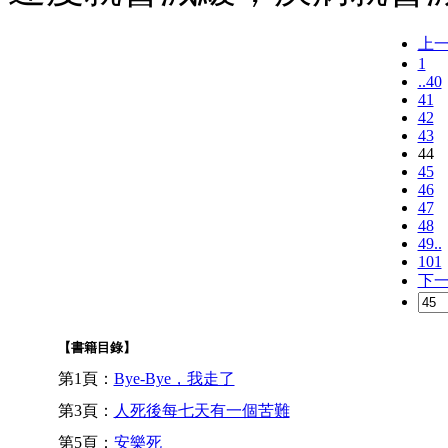
上
1
..40
41
42
43
44
45
46
47
48
49..
101
下
【書籍目錄】
第1頁：
Bye-Bye，我走了
第3頁：
人死後每七天有一個苦難
第5頁：
安樂死