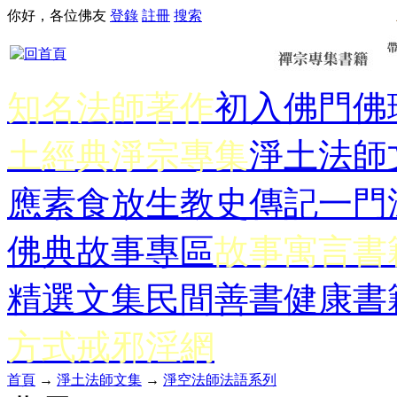
你好，各位佛友
登錄
註冊
搜索
知名法師著作
初入佛門
佛
土經典
淨宗專集
淨土法師
應
素食放生
教史傳記
一門
佛典故事專區
故事寓言書
精選文集
民間善書
健康書
方式
戒邪淫網
首頁
→
淨土法師文集
→
淨空法師法語系列