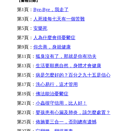
【書籍目錄】
第1頁：
Bye-Bye，我走了
第3頁：
人死後每七天有一個苦難
第5頁：
安樂死
第7頁：
人為什麼會得憂鬱症
第9頁：
你念善，身就健康
第11頁：
狐臭沒有了，那就是你有功夫
第13頁：
生活要順應自然，身體才會健康
第15頁：
病是怎麼好的？百分之九十五是信心
第17頁：
洗心易行，這才管用
第19頁：
佛法能治憂鬱症
第21頁：
小蟲很守信用，比人好！
第23頁：
嬰孩患有心漏及肺炎，該怎麼處置？
第25頁：
佈施要三合一，否則總有遺憾