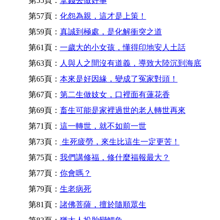
第55頁：
拿錢去做好事
第57頁：
化怨為親，這才是上策！
第59頁：
真誠到極處，是化解衝突之道
第61頁：
一歲大的小女孩，懂得印地安人土話
第63頁：
人與人之間沒有道義，導致大陸沉到海底
第65頁：
本來是好因緣，變成了冤家對頭！
第67頁：
第二生做妓女，口裡面有蓮花香
第69頁：
畜生可能是家裡過世的老人轉世再來
第71頁：
這一轉世，就不如前一世
第73頁：
生死疲勞，來生比這生一定更苦！
第75頁：
我們講修福，修什麼福報最大？
第77頁：
你會嗎？
第79頁：
生老病死
第81頁：
諸佛菩薩，擅於隨順眾生