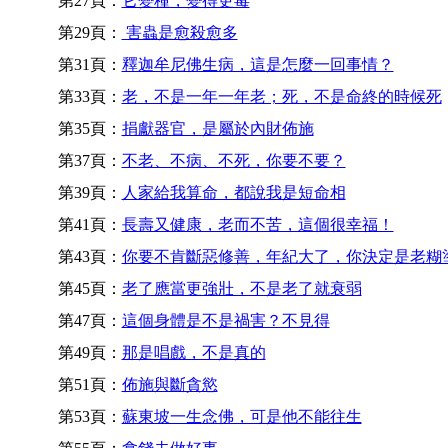
第27頁：
它變種，變得更毒
第29頁：
害蟲是愈殺愈多
第31頁：
釋迦牟尼佛生病，這是怎麼一回事情？
第33頁：
老，不是一年一年老；死，不是命終的時候死
第35頁：
捐獻器官，是屬於內財佈施
第37頁：
不老、不病、不死，你要不要？
第39頁：
人家給我算命，都說我是短命相
第41頁：
長壽又健康，老而不苦，這個很幸福！
第43頁：
你要不肯斷惡修善，年紀大了，你決定是老糊
第45頁：
老了應當更強壯，不是老了就衰弱
第47頁：
這個身體是不是禍害？不見得
第49頁：
那是唱戲，不是真的
第51頁：
佈施與斷貪慾
第53頁：
蘇東坡一生念佛，可是他不能往生