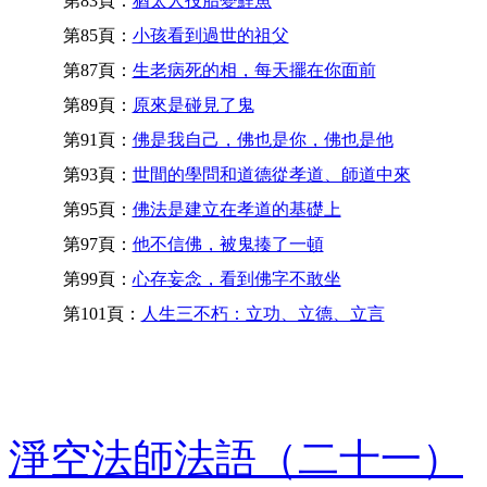
第83頁：
猶太人投胎變鯉魚
第85頁：
小孩看到過世的祖父
第87頁：
生老病死的相，每天擺在你面前
第89頁：
原來是碰見了鬼
第91頁：
佛是我自己，佛也是你，佛也是他
第93頁：
世間的學問和道德從孝道、師道中來
第95頁：
佛法是建立在孝道的基礎上
第97頁：
他不信佛，被鬼揍了一頓
第99頁：
心存妄念，看到佛字不敢坐
第101頁：
人生三不朽：立功、立德、立言
淨空法師法語（二十一）