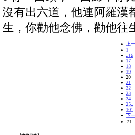
沒有出六道，他連阿羅漢
生，你勸他念佛，勸他往
上
1
..16
17
18
19
20
21
22
23
24
25..
101
下