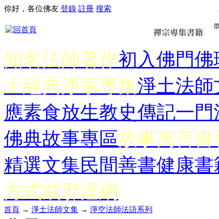
你好，各位佛友
登錄
註冊
搜索
知名法師著作
初入佛門
佛
土經典
淨宗專集
淨土法師
應
素食放生
教史傳記
一門
佛典故事專區
故事寓言書
精選文集
民間善書
健康書
方式
戒邪淫網
首頁
→
淨土法師文集
→
淨空法師法語系列