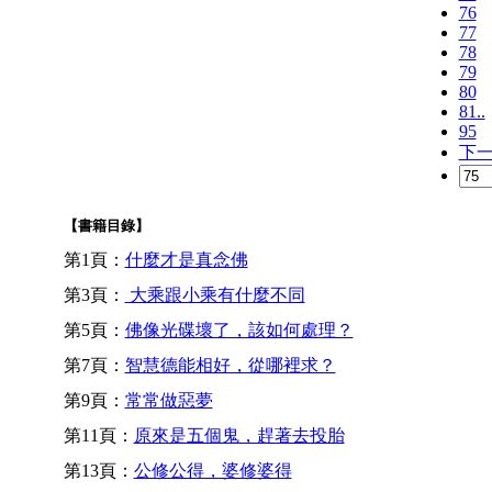
76
77
78
79
80
81..
95
下
【書籍目錄】
第1頁：
什麼才是真念佛
第3頁：
大乘跟小乘有什麼不同
第5頁：
佛像光碟壞了，該如何處理？
第7頁：
智慧德能相好，從哪裡求？
第9頁：
常常做惡夢
第11頁：
原來是五個鬼，趕著去投胎
第13頁：
公修公得，婆修婆得