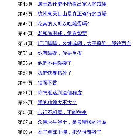
第43頁：
居士為什麼不能看出家人的戒律
第45頁：
杭州東天目山是真正修行的道場
第47頁：
吃素的人可以吃雞蛋嗎?
第49頁：
老和尚開戒，很有智慧
第51頁：
叮叮噹噹，久煉成鋼，太平將近，我往西方
第53頁：
你有障礙，你要反省
第55頁：
他們不再障礙了
第57頁：
我們快要枯死了
第59頁：
結而不昏
第61頁：
你怎麼迷到這個程度
第63頁：
我的功德大不大？
第65頁：
心行不相應，不能往生
第67頁：
念佛求生淨土，是最積極的行為
第69頁：
為了買部手機，把父母都殺了