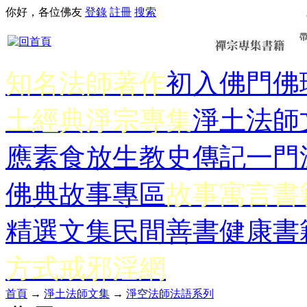
你好，各位佛友
登錄
註冊
搜索
知名法師著作
初入佛門
佛
土經典
淨宗專集
淨土法師
應
素食放生
教史傳記
一門
佛典故事專區
故事寓言書
精選文集
民間善書
健康書
方式
戒邪淫網
首頁
→
淨土法師文集
→
淨空法師法語系列