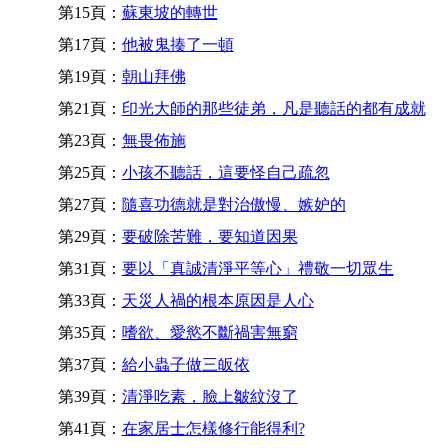
第15頁：
蘇東坡的轉世
第17頁：
他被鬼揍了一頓
第19頁：
朝山拜佛
第21頁：
印光大師的那些徒弟，凡是聽話的都有成就
第23頁：
無畏佈施
第25頁：
小孩不聽話，這要怪自己疏忽
第27頁：
隨喜功德就是對治傲慢、嫉妒的
第29頁：
要破除苦難，要知道因果
第31頁：
要以「真誠清淨平等心」禮敬一切眾生
第33頁：
天災人禍的根本原因是人心
第35頁：
嗜欲、愛慾不斷禍害無窮
第37頁：
給小蟲子做三皈依
第39頁：
清淨吃素，臉上皺紋沒了
第41頁：
在家居士怎樣修行能得利?