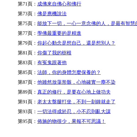
第71頁：
成佛來自佛心和佛行
第73頁：
佛是應機說法
第75頁：
能放下一切，一心一意念佛的人，是最有智慧
第77頁：
學佛最重要的是精進
第79頁：
你起心動念是想自己，還是想別人？
第81頁：
你傷了我的樹根
第83頁：
有冤鬼跟著他
第85頁：
法師，你的身體怎麼保養的？
第87頁：
他雖然放蕩形骸，心地確實一塵不染
第89頁：
真正的修行，是要在心地上做功夫
第91頁：
老太太盤腿打坐，不到一刻鐘就走了
第93頁：
一切法得成於忍，小不忍則亂大謀
第95頁：
佈施的物很少，果報不可思議！