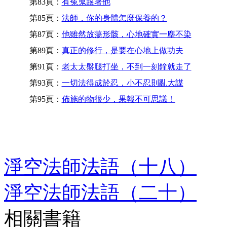
第83頁：
有冤鬼跟著他
第85頁：
法師，你的身體怎麼保養的？
第87頁：
他雖然放蕩形骸，心地確實一塵不染
第89頁：
真正的修行，是要在心地上做功夫
第91頁：
老太太盤腿打坐，不到一刻鐘就走了
第93頁：
一切法得成於忍，小不忍則亂大謀
第95頁：
佈施的物很少，果報不可思議！
淨空法師法語（十八）
淨空法師法語（二十）
相關書籍