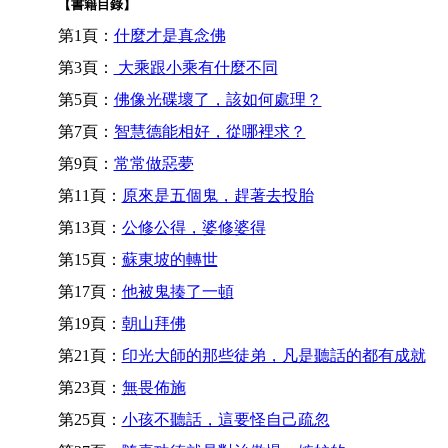
【書籍目錄】
第1頁：
什麼才是真念佛
第3頁：
大乘跟小乘有什麼不同
第5頁：
佛像光碟壞了，該如何處理？
第7頁：
智慧德能相好，從哪裡求？
第9頁：
常常做惡夢
第11頁：
原來是五個鬼，趕著去投胎
第13頁：
公修公得，婆修婆得
第15頁：
蘇東坡的轉世
第17頁：
他被鬼揍了一頓
第19頁：
朝山拜佛
第21頁：
印光大師的那些徒弟，凡是聽話的都有成就
第23頁：
無畏佈施
第25頁：
小孩不聽話，這要怪自己疏忽