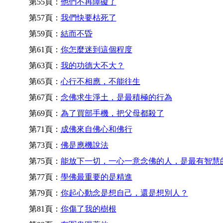
第55頁：
他們不再障礙了
第57頁：
我們快要枯死了
第59頁：
結而不昏
第61頁：
你怎麼迷到這個程度
第63頁：
我的功德大不大？
第65頁：
心行不相應，不能往生
第67頁：
念佛求生淨土，是最積極的行為
第69頁：
為了買部手機，把父母都殺了
第71頁：
成佛來自佛心和佛行
第73頁：
佛是應機說法
第75頁：
能放下一切，一心一意念佛的人，是最有智慧
第77頁：
學佛最重要的是精進
第79頁：
你起心動念是想自己，還是想別人？
第81頁：
你傷了我的樹根