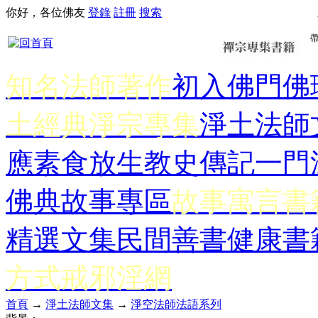
你好，各位佛友
登錄
註冊
搜索
知名法師著作
初入佛門
佛
土經典
淨宗專集
淨土法師
應
素食放生
教史傳記
一門
佛典故事專區
故事寓言書
精選文集
民間善書
健康書
方式
戒邪淫網
首頁
→
淨土法師文集
→
淨空法師法語系列