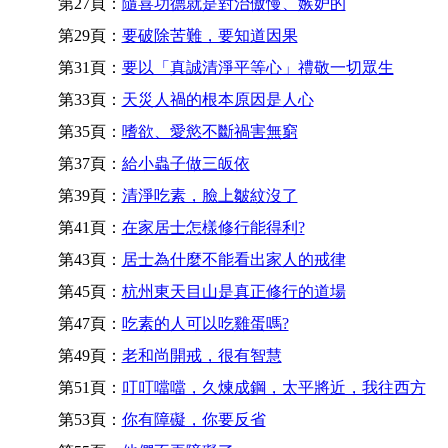
第27頁：
隨喜功德就是對治傲慢、嫉妒的
第29頁：
要破除苦難，要知道因果
第31頁：
要以「真誠清淨平等心」禮敬一切眾生
第33頁：
天災人禍的根本原因是人心
第35頁：
嗜欲、愛慾不斷禍害無窮
第37頁：
給小蟲子做三皈依
第39頁：
清淨吃素，臉上皺紋沒了
第41頁：
在家居士怎樣修行能得利?
第43頁：
居士為什麼不能看出家人的戒律
第45頁：
杭州東天目山是真正修行的道場
第47頁：
吃素的人可以吃雞蛋嗎?
第49頁：
老和尚開戒，很有智慧
第51頁：
叮叮噹噹，久煉成鋼，太平將近，我往西方
第53頁：
你有障礙，你要反省