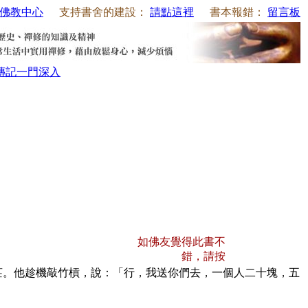
佛教中心
支持書舍的建設：
請點這裡
書本報錯：
留言板
傳記
一門深入
如佛友覺得此書不
錯，請按
莊。他趁機敲竹槓，說：「行，我送你們去，一個人二十塊，五