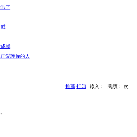
變乖了
持戒
能成就
真正愛護你的人
推薦
打印
| 錄入： | 閱讀：
次
異。