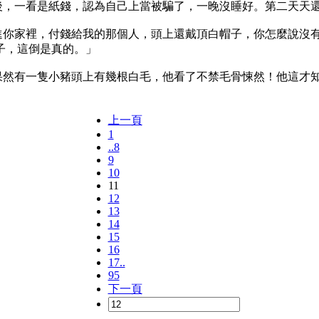
之後，一看是紙錢，認為自己上當被騙了，一晚沒睡好。第二天天
走進你家裡，付錢給我的那個人，頭上還戴頂白帽子，你怎麼說沒
子，這倒是真的。」
，果然有一隻小豬頭上有幾根白毛，他看了不禁毛骨悚然！他這才
上一頁
1
..8
9
10
11
12
13
14
15
16
17..
95
下一頁