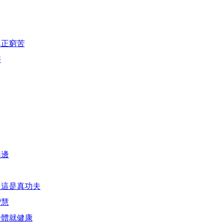
真正窮苦
薩
無邊
，這是真功夫
智慧
身體就健康