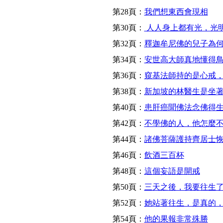
第28頁：
我們想東西會現相
第30頁：
人人身上都有光，光
第32頁：
釋迦牟尼佛的兒子為
第34頁：
安世高大師真地懂得
第36頁：
窺基法師持的是心戒
第38頁：
新加坡的林醫生是坐
第40頁：
患肝癌聞佛法念佛得
第42頁：
不學佛的人，他怎麼
第44頁：
諸佛菩薩護持齊居士
第46頁：
飲酒三百杯
第48頁：
這個妄語是開戒
第50頁：
三天之後，我要往生
第52頁：
她站著往生，是真的
第54頁：
他的果報非常殊勝