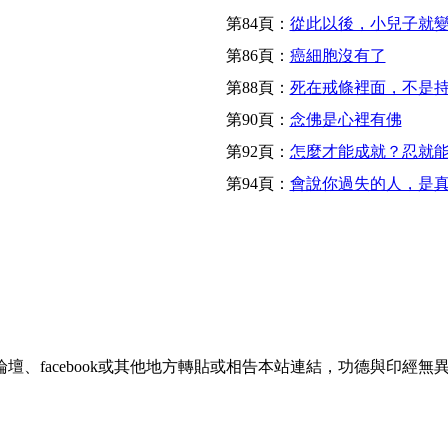
第84頁：
從此以後，小兒子就
第86頁：
癌細胞沒有了
第88頁：
死在戒條裡面，不是
第90頁：
念佛是心裡有佛
第92頁：
怎麼才能成就？忍就
第94頁：
會說你過失的人，是
、facebook或其他地方轉貼或相告本站連結，功德與印經無