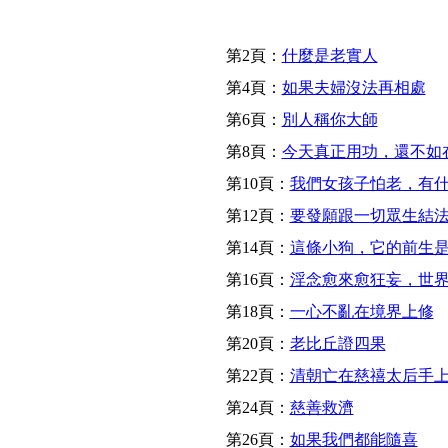
第2頁：
什麼是老實人
第4頁：
如果夫婦沒法再相處
第6頁：
別人稱你大師
第8頁：
今天真正用功，還不如
第10頁：
我們女孩子怕老，有
第12頁：
要發願跟一切眾生結
第14頁：
這條小狗，它的前生
第16頁：
淫念愈來愈狂妄，世
第18頁：
一心不亂在境界上修
第20頁：
老比丘證四果
第22頁：
清朝亡在慈禧太后手
第24頁：
慈善救濟
第26頁：
如果我們都能隨喜