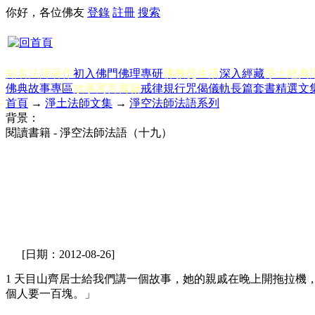
你好，各位佛友
登錄
註冊
搜索
知名法師著作
初入佛門
佛理專研
佛教徒生活
深入經藏
淨土經典
佛典故事專區
故事寓言書籍
戒律規行
咒偈儀軌
長篇套書
精選文
首頁
→
淨土法師文集
→
淨空法師法語系列
背景：
閱讀書籍 - 淨空法師法語（十九）
[日期：2012-08-26]
1 天目山齊居士給我們講一個故事，她的親戚在晚上開拖拉
個人要一百塊。」