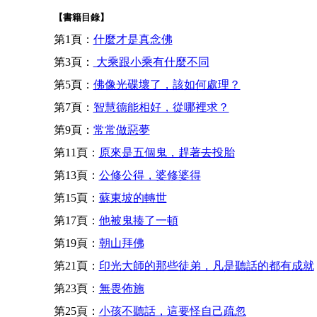
【書籍目錄】
第1頁：
什麼才是真念佛
第3頁：
大乘跟小乘有什麼不同
第5頁：
佛像光碟壞了，該如何處理？
第7頁：
智慧德能相好，從哪裡求？
第9頁：
常常做惡夢
第11頁：
原來是五個鬼，趕著去投胎
第13頁：
公修公得，婆修婆得
第15頁：
蘇東坡的轉世
第17頁：
他被鬼揍了一頓
第19頁：
朝山拜佛
第21頁：
印光大師的那些徒弟，凡是聽話的都有成就
第23頁：
無畏佈施
第25頁：
小孩不聽話，這要怪自己疏忽