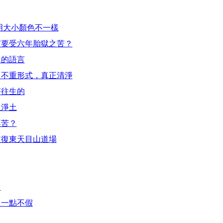
明大小顏色不一樣
何要受六年胎獄之苦？
鳥的語言
，不重形式，真正清淨
著往生的
生淨土
不苦？
恢復東天目山道場
了
，一點不假