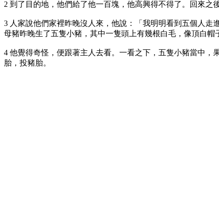
2 到了目的地，他們給了他一百塊，他高興得不得了。回來
3 人家說他們家裡昨晚沒人來，他說：「我明明看到五個人
母豬昨晚生了五隻小豬，其中一隻頭上有幾根白毛，像頂白帽
4 他覺得奇怪，便跟著主人去看。一看之下，五隻小豬當中
胎，投豬胎。