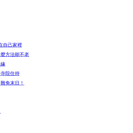
在自己家裡
什麼方法能不老
法緣
是寺院住持
界難免末日！
上