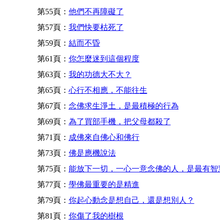
第55頁：
他們不再障礙了
第57頁：
我們快要枯死了
第59頁：
結而不昏
第61頁：
你怎麼迷到這個程度
第63頁：
我的功德大不大？
第65頁：
心行不相應，不能往生
第67頁：
念佛求生淨土，是最積極的行為
第69頁：
為了買部手機，把父母都殺了
第71頁：
成佛來自佛心和佛行
第73頁：
佛是應機說法
第75頁：
能放下一切，一心一意念佛的人，是最有智
第77頁：
學佛最重要的是精進
第79頁：
你起心動念是想自己，還是想別人？
第81頁：
你傷了我的樹根