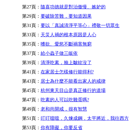
第27頁：
隨喜功德就是對治傲慢、嫉妒的
第29頁：
要破除苦難，要知道因果
第31頁：
要以「真誠清淨平等心」禮敬一切眾生
第33頁：
天災人禍的根本原因是人心
第35頁：
嗜欲、愛慾不斷禍害無窮
第37頁：
給小蟲子做三皈依
第39頁：
清淨吃素，臉上皺紋沒了
第41頁：
在家居士怎樣修行能得利?
第43頁：
居士為什麼不能看出家人的戒律
第45頁：
杭州東天目山是真正修行的道場
第47頁：
吃素的人可以吃雞蛋嗎?
第49頁：
老和尚開戒，很有智慧
第51頁：
叮叮噹噹，久煉成鋼，太平將近，我往西方
第53頁：
你有障礙，你要反省