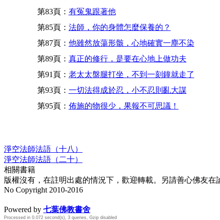
第83頁：
有冤鬼跟著他
第85頁：
法師，你的身體怎麼保養的？
第87頁：
他雖然放蕩形骸，心地確實一塵不染
第89頁：
真正的修行，是要在心地上做功夫
第91頁：
老太太盤腿打坐，不到一刻鐘就走了
第93頁：
一切法得成於忍，小不忍則亂大謀
第95頁：
佈施的物很少，果報不可思議！
淨空法師法語（十八）
淨空法師法語（二十）
相關書籍
版權沒有，在註明出處的情況下，歡迎轉載。另請善心佛友在論壇
No Copyright 2010-2016
水晶
順正府大王公求道
Powered by
七葉佛教書舍
Processed in 0.072 second(s), 3 queries, Gzip disabled