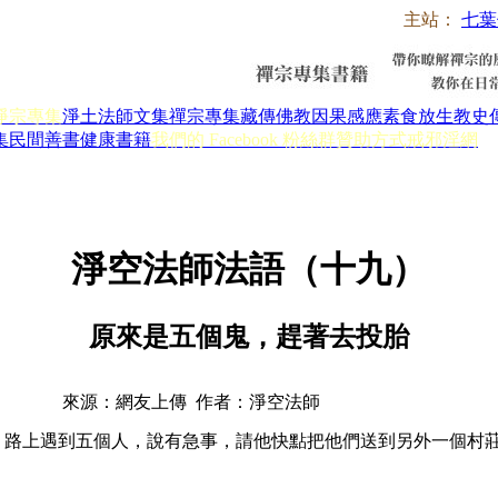
主站：
七葉
淨宗專集
淨土法師文集
禪宗專集
藏傳佛教
因果感應
素食放生
教史
集
民間善書
健康書籍
我們的 Facebook 粉絲群
贊助方式
戒邪淫網
淨空法師法語（十九）
原來是五個鬼，趕著去投胎
來源：網友上傳 作者：淨空法師
機，路上遇到五個人，說有急事，請他快點把他們送到另外一個村