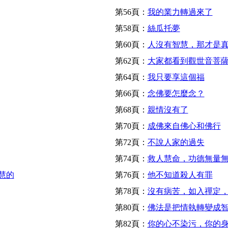
第56頁：
我的業力轉過來了
第58頁：
絲瓜托夢
第60頁：
人沒有智慧，那才是
第62頁：
大家都看到觀世音菩
第64頁：
我只要享這個福
第66頁：
念佛要怎麼念？
第68頁：
親情沒有了
第70頁：
成佛來自佛心和佛行
第72頁：
不說人家的過失
第74頁：
救人慧命，功德無量
慧的
第76頁：
他不知道殺人有罪
第78頁：
沒有病苦，如入禪定
第80頁：
佛法是把情執轉變成
第82頁：
你的心不染污，你的