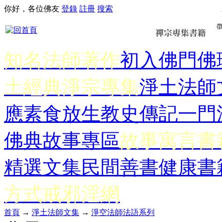
你好，各位佛友
登錄
註冊
搜索
知名法師著作
初入佛門
佛
土經典
淨宗專集
淨土法師
應
素食放生
教史傳記
一門
佛典故事專區
故事寓言書
精選文集
民間善書
健康書
方式
戒邪淫網
首頁
→
淨土法師文集
→
淨空法師法語系列