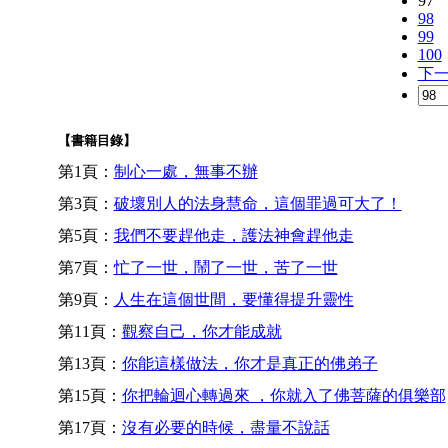
97
98
99
100
下
【書籍目錄】
第1頁：
制心一處，無事不辦
第3頁：
破壞別人的法身慧命，這個罪過可大了！
第5頁：
我們不要趕他走，護法神會趕他走
第7頁：
忙了一世，鬧了一世，苦了一世
第9頁：
人生在這個世間，要懂得提升靈性
第11頁：
觀察自己，你才能成就
第13頁：
你能這樣做法，你才是真正的佛弟子
第15頁：
你把輪迴心轉過來 ，你就入了佛菩薩的俱樂部
第17頁：
沒有必要的時候，盡量不說話