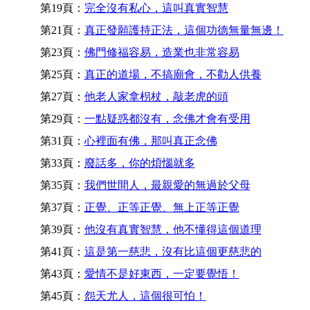
第19頁：
完全沒有私心，這叫真實智慧
第21頁：
真正發願護持正法，這個功德無量無邊！
第23頁：
佛門修福容易，造業也非常容易
第25頁：
真正的道場，不搞廟會，不勸人供養
第27頁：
他老人家拿枴杖，敲老虎的頭
第29頁：
一點疑惑都沒有，念佛才會有受用
第31頁：
心裡面有佛，那叫真正念佛
第33頁：
廢話多，你的煩惱就多
第35頁：
我們世間人，最親愛的無過於父母
第37頁：
正覺、正等正覺、無上正等正覺
第39頁：
他沒有真實智慧，他不懂得這個道理
第41頁：
這是第一慈悲，沒有比這個更慈悲的
第43頁：
愛情不是好東西，一定要覺悟！
第45頁：
怨天尤人，這個很可怕！