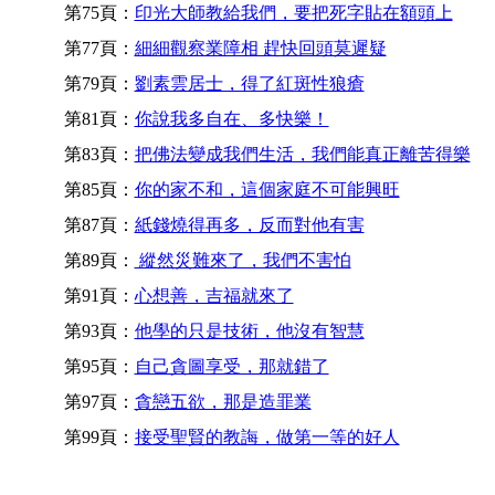
第75頁：
印光大師教給我們，要把死字貼在額頭上
第77頁：
細細觀察業障相 趕快回頭莫遲疑
第79頁：
劉素雲居士，得了紅斑性狼瘡
第81頁：
你說我多自在、多快樂！
第83頁：
把佛法變成我們生活，我們能真正離苦得樂
第85頁：
你的家不和，這個家庭不可能興旺
第87頁：
紙錢燒得再多，反而對他有害
第89頁：
縱然災難來了，我們不害怕
第91頁：
心想善，吉福就來了
第93頁：
他學的只是技術，他沒有智慧
第95頁：
自己貪圖享受，那就錯了
第97頁：
貪戀五欲，那是造罪業
第99頁：
接受聖賢的教誨，做第一等的好人