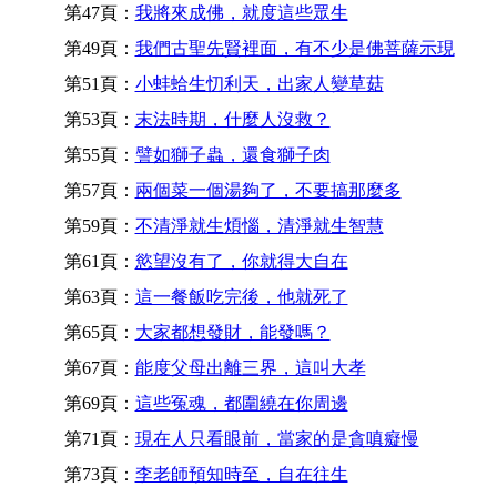
第47頁：
我將來成佛，就度這些眾生
第49頁：
我們古聖先賢裡面，有不少是佛菩薩示現
第51頁：
小蚌蛤生忉利天，出家人變草菇
第53頁：
末法時期，什麼人沒救？
第55頁：
譬如獅子蟲，還食獅子肉
第57頁：
兩個菜一個湯夠了，不要搞那麼多
第59頁：
不清淨就生煩惱，清淨就生智慧
第61頁：
慾望沒有了，你就得大自在
第63頁：
這一餐飯吃完後，他就死了
第65頁：
大家都想發財，能發嗎？
第67頁：
能度父母出離三界，這叫大孝
第69頁：
這些冤魂，都圍繞在你周邊
第71頁：
現在人只看眼前，當家的是貪嗔癡慢
第73頁：
李老師預知時至，自在往生