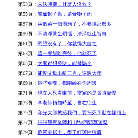
第53頁：
末法時期，什麼人沒救？
第55頁：
譬如獅子蟲，還食獅子肉
第57頁：
兩個菜一個湯夠了，不要搞那麼多
第59頁：
不清淨就生煩惱，清淨就生智慧
第61頁：
慾望沒有了，你就得大自在
第63頁：
這一餐飯吃完後，他就死了
第65頁：
大家都想發財，能發嗎？
第67頁：
能度父母出離三界，這叫大孝
第69頁：
這些冤魂，都圍繞在你周邊
第71頁：
現在人只看眼前，當家的是貪嗔癡慢
第73頁：
李老師預知時至，自在往生
第75頁：
印光大師教給我們，要把死字貼在額頭上
第77頁：
細細觀察業障相 趕快回頭莫遲疑
第79頁：
劉素雲居士，得了紅斑性狼瘡