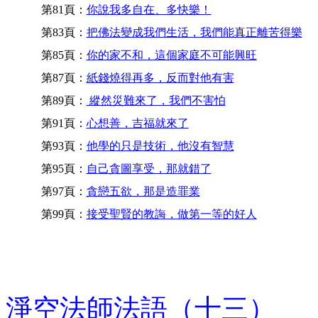
第81頁：
你說我多自在、多快樂！
第83頁：
把佛法變成我們生活，我們能真正離苦得樂
第85頁：
你的家不和，這個家庭不可能興旺
第87頁：
紙錢燒得再多，反而對他有害
第89頁：
縱然災難來了，我們不害怕
第91頁：
心想善，吉福就來了
第93頁：
他學的只是技術，他沒有智慧
第95頁：
自己貪圖享受，那就錯了
第97頁：
貪戀五欲，那是造罪業
第99頁：
接受聖賢的教誨，做第一等的好人
淨空法師法語（十三）