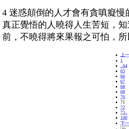
4 迷惑顛倒的人才會有貪嗔癡
真正覺悟的人曉得人生苦短，知
前，不曉得將來果報之可怕，所
上
1
..64
65
66
67
68
69
70
71
72
73..
100
下