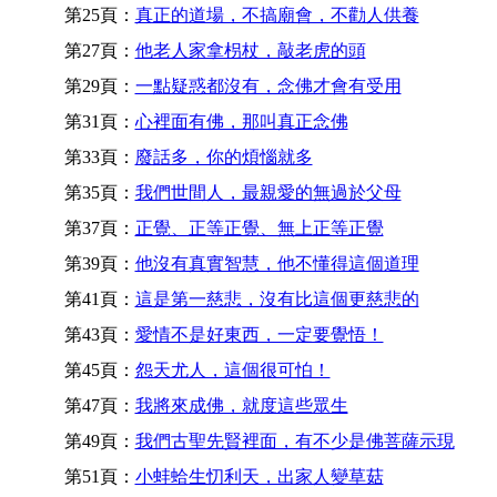
第25頁：
真正的道場，不搞廟會，不勸人供養
第27頁：
他老人家拿枴杖，敲老虎的頭
第29頁：
一點疑惑都沒有，念佛才會有受用
第31頁：
心裡面有佛，那叫真正念佛
第33頁：
廢話多，你的煩惱就多
第35頁：
我們世間人，最親愛的無過於父母
第37頁：
正覺、正等正覺、無上正等正覺
第39頁：
他沒有真實智慧，他不懂得這個道理
第41頁：
這是第一慈悲，沒有比這個更慈悲的
第43頁：
愛情不是好東西，一定要覺悟！
第45頁：
怨天尤人，這個很可怕！
第47頁：
我將來成佛，就度這些眾生
第49頁：
我們古聖先賢裡面，有不少是佛菩薩示現
第51頁：
小蚌蛤生忉利天，出家人變草菇