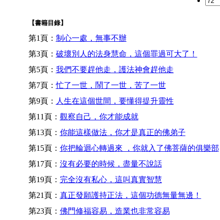
【書籍目錄】
第1頁：
制心一處，無事不辦
第3頁：
破壞別人的法身慧命，這個罪過可大了！
第5頁：
我們不要趕他走，護法神會趕他走
第7頁：
忙了一世，鬧了一世，苦了一世
第9頁：
人生在這個世間，要懂得提升靈性
第11頁：
觀察自己，你才能成就
第13頁：
你能這樣做法，你才是真正的佛弟子
第15頁：
你把輪迴心轉過來 ，你就入了佛菩薩的俱樂部
第17頁：
沒有必要的時候，盡量不說話
第19頁：
完全沒有私心，這叫真實智慧
第21頁：
真正發願護持正法，這個功德無量無邊！
第23頁：
佛門修福容易，造業也非常容易