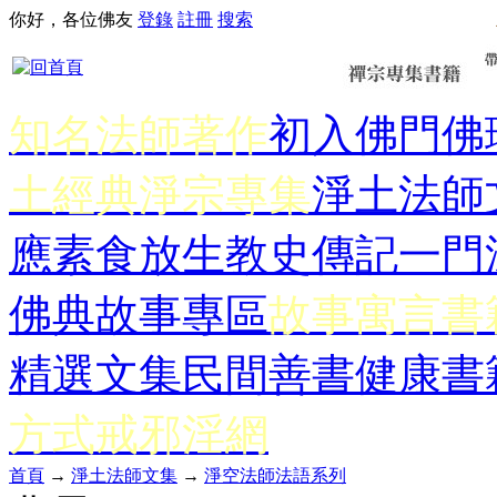
你好，各位佛友
登錄
註冊
搜索
知名法師著作
初入佛門
佛
土經典
淨宗專集
淨土法師
應
素食放生
教史傳記
一門
佛典故事專區
故事寓言書
精選文集
民間善書
健康書
方式
戒邪淫網
首頁
→
淨土法師文集
→
淨空法師法語系列