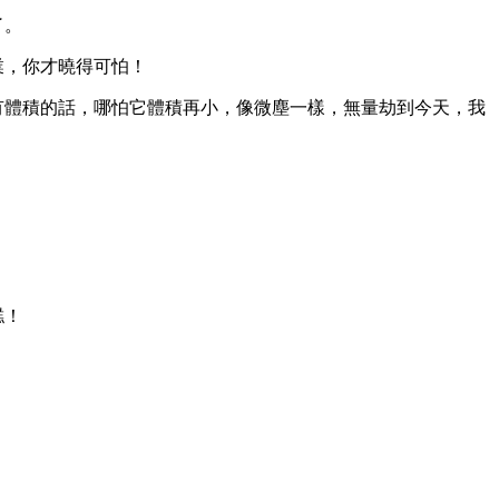
了。
業，你才曉得可怕！
有體積的話，哪怕它體積再小，像微塵一樣，無量劫到今天，我
糕！