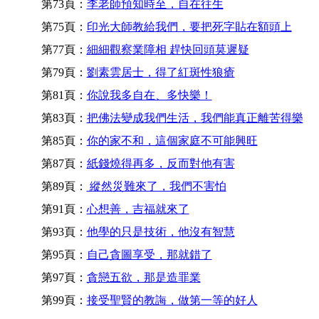
第73頁：
李老師預知時至，自在往生
第75頁：
印光大師教給我們，要把死字貼在額頭上
第77頁：
細細觀察業障相 趕快回頭莫遲疑
第79頁：
劉素雲居士，得了紅斑性狼瘡
第81頁：
你說我多自在、多快樂！
第83頁：
把佛法變成我們生活，我們能真正離苦得樂
第85頁：
你的家不和，這個家庭不可能興旺
第87頁：
紙錢燒得再多，反而對他有害
第89頁：
縱然災難來了，我們不害怕
第91頁：
心想善，吉福就來了
第93頁：
他學的只是技術，他沒有智慧
第95頁：
自己貪圖享受，那就錯了
第97頁：
貪戀五欲，那是造罪業
第99頁：
接受聖賢的教誨，做第一等的好人