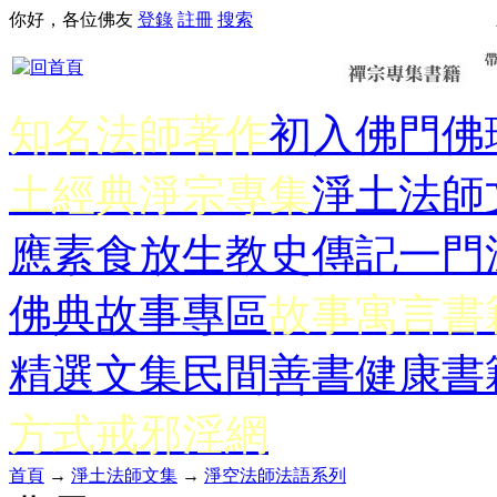
你好，各位佛友
登錄
註冊
搜索
知名法師著作
初入佛門
佛
土經典
淨宗專集
淨土法師
應
素食放生
教史傳記
一門
佛典故事專區
故事寓言書
精選文集
民間善書
健康書
方式
戒邪淫網
首頁
→
淨土法師文集
→
淨空法師法語系列