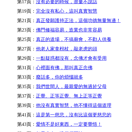
第17頁：
沒有必要的時候，盡量不說話
第19頁：
完全沒有私心，這叫真實智慧
第21頁：
真正發願護持正法，這個功德無量無邊！
第23頁：
佛門修福容易，造業也非常容易
第25頁：
真正的道場，不搞廟會，不勸人供養
第27頁：
他老人家拿枴杖，敲老虎的頭
第29頁：
一點疑惑都沒有，念佛才會有受用
第31頁：
心裡面有佛，那叫真正念佛
第33頁：
廢話多，你的煩惱就多
第35頁：
我們世間人，最親愛的無過於父母
第37頁：
正覺、正等正覺、無上正等正覺
第39頁：
他沒有真實智慧，他不懂得這個道理
第41頁：
這是第一慈悲，沒有比這個更慈悲的
第43頁：
愛情不是好東西，一定要覺悟！