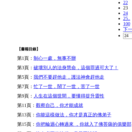
22
23
24
25..
100
下
【書籍目錄】
第1頁：
制心一處，無事不辦
第3頁：
破壞別人的法身慧命，這個罪過可大了！
第5頁：
我們不要趕他走，護法神會趕他走
第7頁：
忙了一世，鬧了一世，苦了一世
第9頁：
人生在這個世間，要懂得提升靈性
第11頁：
觀察自己，你才能成就
第13頁：
你能這樣做法，你才是真正的佛弟子
第15頁：
你把輪迴心轉過來 ，你就入了佛菩薩的俱樂部