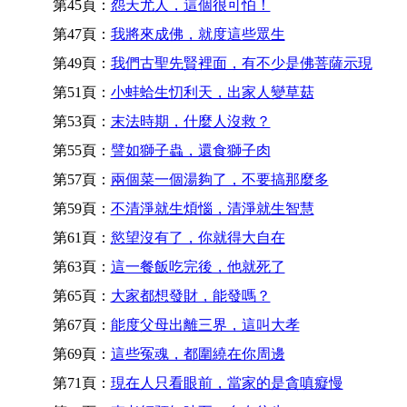
第45頁：
怨天尤人，這個很可怕！
第47頁：
我將來成佛，就度這些眾生
第49頁：
我們古聖先賢裡面，有不少是佛菩薩示現
第51頁：
小蚌蛤生忉利天，出家人變草菇
第53頁：
末法時期，什麼人沒救？
第55頁：
譬如獅子蟲，還食獅子肉
第57頁：
兩個菜一個湯夠了，不要搞那麼多
第59頁：
不清淨就生煩惱，清淨就生智慧
第61頁：
慾望沒有了，你就得大自在
第63頁：
這一餐飯吃完後，他就死了
第65頁：
大家都想發財，能發嗎？
第67頁：
能度父母出離三界，這叫大孝
第69頁：
這些冤魂，都圍繞在你周邊
第71頁：
現在人只看眼前，當家的是貪嗔癡慢