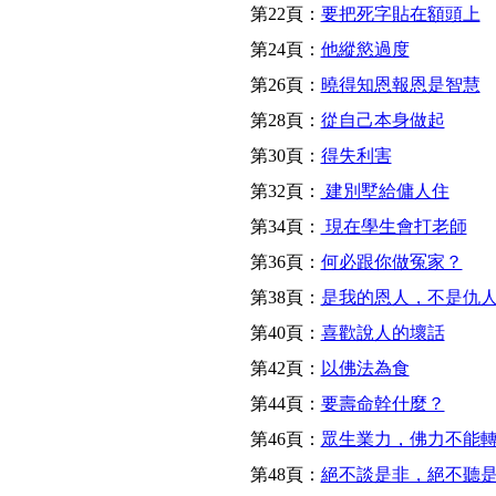
第22頁：
要把死字貼在額頭上
第24頁：
他縱慾過度
第26頁：
曉得知恩報恩是智慧
第28頁：
從自己本身做起
第30頁：
得失利害
第32頁：
建別墅給傭人住
第34頁：
現在學生會打老師
第36頁：
何必跟你做冤家？
第38頁：
是我的恩人，不是仇
第40頁：
喜歡說人的壞話
第42頁：
以佛法為食
第44頁：
要壽命幹什麼？
第46頁：
眾生業力，佛力不能
第48頁：
絕不談是非，絕不聽