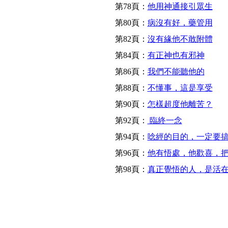
第78頁：
他用神通接引眾生
第80頁：
病沒有好，藥管用
第82頁：
沒有緣他不敢附體
第84頁：
有正神也有邪神
第86頁：
我們不能聽他的
第88頁：
不懂事，這是享受
第90頁：
怎樣超度他離苦？
第92頁：
臨終一念
第94頁：
唸經的目的，一定要
第96頁：
他有悟處，他歡喜，
第98頁：
真正覺悟的人，是活