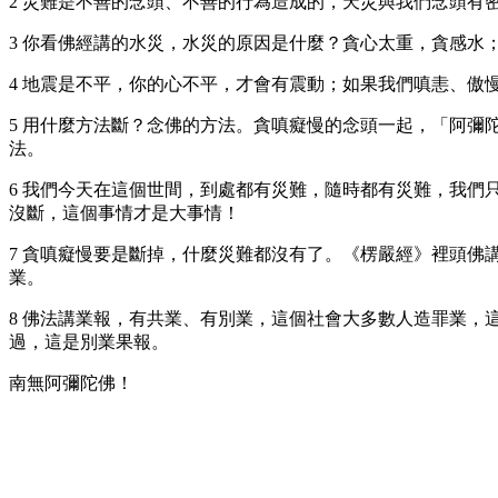
2 災難是不善的念頭、不善的行為造成的，天災與我們念頭有
3 你看佛經講的水災，水災的原因是什麼？貪心太重，貪感
4 地震是不平，你的心不平，才會有震動；如果我們嗔恚、傲
5 用什麼方法斷？念佛的方法。貪嗔癡慢的念頭一起，「阿
法。
6 我們今天在這個世間，到處都有災難，隨時都有災難，我
沒斷，這個事情才是大事情！
7 貪嗔癡慢要是斷掉，什麼災難都沒有了。《楞嚴經》裡頭
業。
8 佛法講業報，有共業、有別業，這個社會大多數人造罪業
過，這是別業果報。
南無阿彌陀佛！