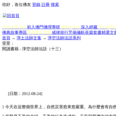
你好，各位佛友
登錄
註冊
搜索
知名法師著作
初入佛門
佛理專研
佛教徒生活
深入經藏
淨土經典
佛典故事專區
故事寓言書籍
戒律規行
咒偈儀軌
長篇套書
精選文
首頁
→
淨土法師文集
→
淨空法師法語系列
背景：
閱讀書籍 - 淨空法師法語（十三）
[日期：2012-08-24]
1 今天在這整個世界上，自然災害愈來愈嚴重。為什麼會有自