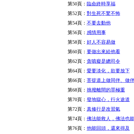
第50頁：
臨命終時享福
第52頁：
對生死不驚不怖
第54頁：
不要去動他
第56頁：
感情用事
第58頁：
好人不容易做
第60頁：
要做出來給他看
第62頁：
貪嗔癡是總司令
第64頁：
愛要淡化，欲要放下
第66頁：
菩提道上做同伴、做
第68頁：
挑撥離間的罪極重
第70頁：
發地獄心，行火途道
第72頁：
真修行是改習氣
第74頁：
佛法能救人，佛法也
第76頁：
他能回頭，還來得及