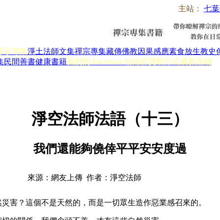
主站：
七葉
淨宗專集
淨土法師文集
禪宗專集
藏傳佛教
因果感應
素食放生
教史
集
民間善書
健康書籍
我們的 Facebook 粉絲群
贊助方式
戒邪淫網
淨空法師法語（十三）
我們還能夠僥倖平平安安度過
來源：網友上傳 作者：淨空法師
然災害？這個不是天然的，而是一切眾生造作惡業感召來的。