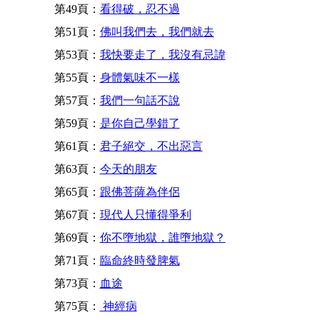
第49頁：
看得破，忍不過
第51頁：
佛叫我們去，我們就去
第53頁：
我快要走了，我沒有忌諱
第55頁：
身體氣味不一樣
第57頁：
我們一句話不說
第59頁：
是你自己學錯了
第61頁：
君子絕交，不出惡言
第63頁：
今天的朋友
第65頁：
跟佛菩薩為伴侶
第67頁：
現代人只懂得爭利
第69頁：
你不墮地獄，誰墮地獄？
第71頁：
臨命終時發脾氣
第73頁：
血途
第75頁：
神經病