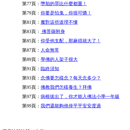
第77頁：
墮胎的罪比什麼都重！
第79頁：
你要是怕鬼，你很可憐！
第81頁：
魔對這些道理不懂
第83頁：
佛菩薩附身
第85頁：
你受他支配，那麻煩就大了！
第87頁：
人命無常
第89頁：
學佛的人架子很大
第91頁：
臨終須知
第93頁：
念佛要怎樣念？每天念多少？
第95頁：
佛教我們怎樣養生？拜佛
第97頁：
病根拔出了，你才能入佛法小學一年級
第99頁：
我們還能夠僥倖平平安安度過