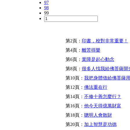
97
98
99
第2頁：
印書，校對非常重要！
第4頁：
離苦得樂
第6頁：
業障是起心動念
第8頁：
很多人找我給佛菩薩開
第10頁：
我把身體借給佛菩薩
第12頁：
佛法重在行
第14頁：
不修十善怎麼行？
第16頁：
他今天得億萬財富
第18頁：
聰明人會散財
第20頁：
加上智慧是功德