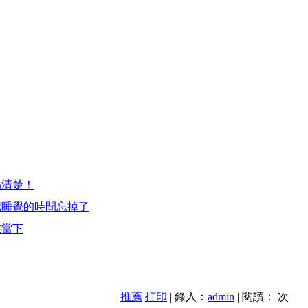
搞清楚！
把睡覺的時間忘掉了
在當下
推薦
打印
| 錄入：
admin
| 閱讀：
次