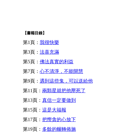
【書籍目錄】
第1頁：
我很快樂
第3頁：
法喜充滿
第5頁：
佛法真實的利益
第7頁：
心不清淨，不能開慧
第9頁：
遇到這些鬼，可以送給他
第11頁：
兩顆星就把他壓死了
第13頁：
真信一定要做到
第15頁：
這是大福報
第17頁：
把慳貪的心放下
第19頁：
多餘的輾轉佈施