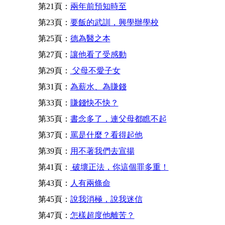
第21頁：
兩年前預知時至
第23頁：
要飯的武訓，興學辦學校
第25頁：
德為醫之本
第27頁：
讓他看了受感動
第29頁：
父母不愛子女
第31頁：
為薪水、為賺錢
第33頁：
賺錢快不快？
第35頁：
書念多了，連父母都瞧不起
第37頁：
罵是什麼？看得起他
第39頁：
用不著我們去宣揚
第41頁：
破壞正法，你這個罪多重！
第43頁：
人有兩條命
第45頁：
說我消極，說我迷信
第47頁：
怎樣超度他離苦？