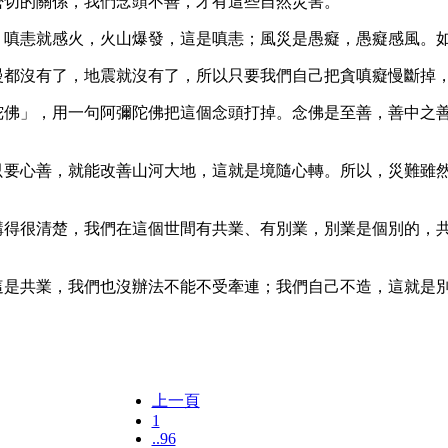
密切的關係，我們念頭不善，才有這些自然災害。
水；嗔恚就感火，火山爆發，這是嗔恚；風災是愚癡，愚癡感風。
慢都沒有了，地震就沒有了，所以只要我們自己把貪嗔癡慢斷掉
彌陀佛」，用一句阿彌陀佛把這個念頭打掉。念佛是至善，善中之
們只要心善，就能改善山河大地，這就是境隨心轉。所以，災難雖
佛講得很清楚，我們在這個世間有共業、有別業，別業是個別的，
，這是共業，我們也沒辦法不能不受牽連；我們自己不造，這就是
上一頁
1
..96