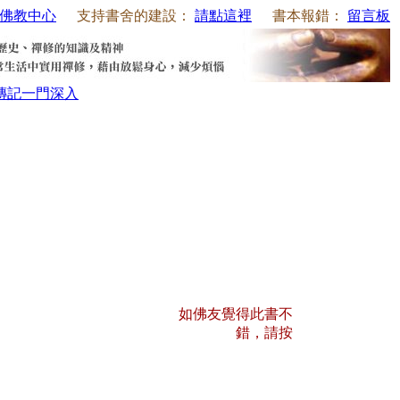
佛教中心
支持書舍的建設：
請點這裡
書本報錯：
留言板
傳記
一門深入
如佛友覺得此書不
錯，請按