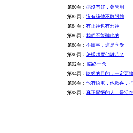
第80頁：
病沒有好，藥管用
第82頁：
沒有緣他不敢附體
第84頁：
有正神也有邪神
第86頁：
我們不能聽他的
第88頁：
不懂事，這是享受
第90頁：
怎樣超度他離苦？
第92頁：
臨終一念
第94頁：
唸經的目的，一定要
第96頁：
他有悟處，他歡喜，
第98頁：
真正覺悟的人，是活