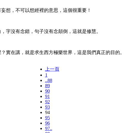
有妄想，不可以想經裡的意思，這個很重要！
白，字沒有念錯，句子沒有念顛倒，這就是修慧。
裡？實在講，就是求生西方極樂世界，這是我們真正的目的。
上一頁
1
..88
89
90
91
92
93
94
95
96
97..