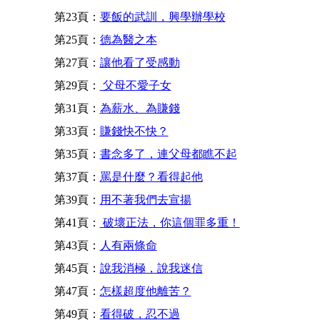
第23頁：
要飯的武訓，興學辦學校
第25頁：
德為醫之本
第27頁：
讓他看了受感動
第29頁：
父母不愛子女
第31頁：
為薪水、為賺錢
第33頁：
賺錢快不快？
第35頁：
書念多了，連父母都瞧不起
第37頁：
罵是什麼？看得起他
第39頁：
用不著我們去宣揚
第41頁：
破壞正法，你這個罪多重！
第43頁：
人有兩條命
第45頁：
說我消極，說我迷信
第47頁：
怎樣超度他離苦？
第49頁：
看得破，忍不過