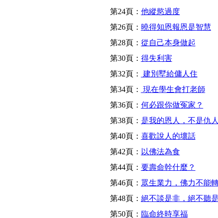
第24頁：
他縱慾過度
第26頁：
曉得知恩報恩是智慧
第28頁：
從自己本身做起
第30頁：
得失利害
第32頁：
建別墅給傭人住
第34頁：
現在學生會打老師
第36頁：
何必跟你做冤家？
第38頁：
是我的恩人，不是仇
第40頁：
喜歡說人的壞話
第42頁：
以佛法為食
第44頁：
要壽命幹什麼？
第46頁：
眾生業力，佛力不能
第48頁：
絕不談是非，絕不聽
第50頁：
臨命終時享福