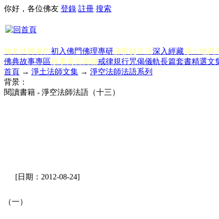
你好，各位佛友
登錄
註冊
搜索
知名法師著作
初入佛門
佛理專研
佛教徒生活
深入經藏
淨土經典
佛典故事專區
故事寓言書籍
戒律規行
咒偈儀軌
長篇套書
精選文
首頁
→
淨土法師文集
→
淨空法師法語系列
背景：
閱讀書籍 - 淨空法師法語（十三）
[日期：2012-08-24]
（一）