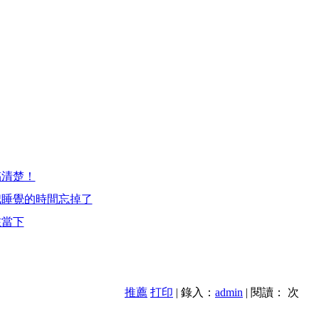
搞清楚！
把睡覺的時間忘掉了
在當下
推薦
打印
| 錄入：
admin
| 閱讀：
次