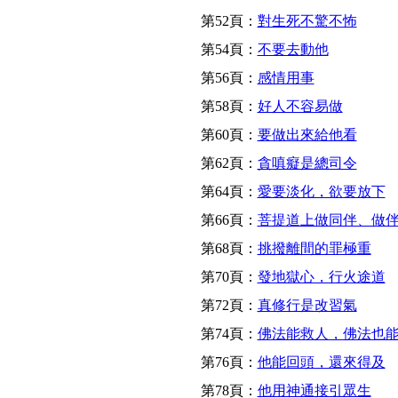
第52頁：
對生死不驚不怖
第54頁：
不要去動他
第56頁：
感情用事
第58頁：
好人不容易做
第60頁：
要做出來給他看
第62頁：
貪嗔癡是總司令
第64頁：
愛要淡化，欲要放下
第66頁：
菩提道上做同伴、做
第68頁：
挑撥離間的罪極重
第70頁：
發地獄心，行火途道
第72頁：
真修行是改習氣
第74頁：
佛法能救人，佛法也
第76頁：
他能回頭，還來得及
第78頁：
他用神通接引眾生