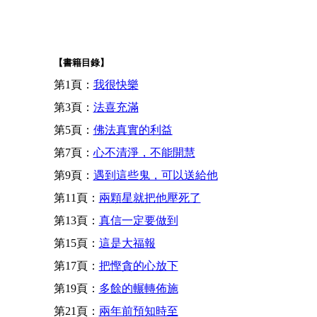
【書籍目錄】
第1頁：
我很快樂
第3頁：
法喜充滿
第5頁：
佛法真實的利益
第7頁：
心不清淨，不能開慧
第9頁：
遇到這些鬼，可以送給他
第11頁：
兩顆星就把他壓死了
第13頁：
真信一定要做到
第15頁：
這是大福報
第17頁：
把慳貪的心放下
第19頁：
多餘的輾轉佈施
第21頁：
兩年前預知時至