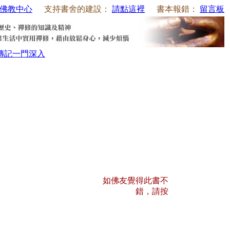
佛教中心
支持書舍的建設：
請點這裡
書本報錯：
留言板
傳記
一門深入
如佛友覺得此書不
錯，請按