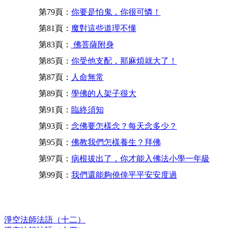
第79頁：
你要是怕鬼，你很可憐！
第81頁：
魔對這些道理不懂
第83頁：
佛菩薩附身
第85頁：
你受他支配，那麻煩就大了！
第87頁：
人命無常
第89頁：
學佛的人架子很大
第91頁：
臨終須知
第93頁：
念佛要怎樣念？每天念多少？
第95頁：
佛教我們怎樣養生？拜佛
第97頁：
病根拔出了，你才能入佛法小學一年級
第99頁：
我們還能夠僥倖平平安安度過
淨空法師法語（十二）