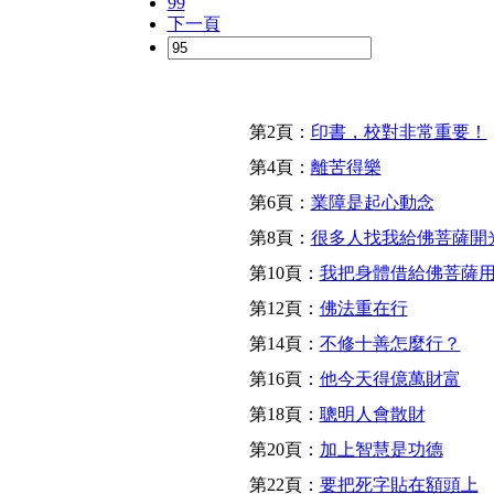
99
下一頁
第2頁：
印書，校對非常重要！
第4頁：
離苦得樂
第6頁：
業障是起心動念
第8頁：
很多人找我給佛菩薩開
第10頁：
我把身體借給佛菩薩
第12頁：
佛法重在行
第14頁：
不修十善怎麼行？
第16頁：
他今天得億萬財富
第18頁：
聰明人會散財
第20頁：
加上智慧是功德
第22頁：
要把死字貼在額頭上