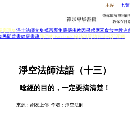
主站：
七葉
淨宗專集
淨土法師文集
禪宗專集
藏傳佛教
因果感應
素食放生
教史
集
民間善書
健康書籍
我們的 Facebook 粉絲群
贊助方式
戒邪淫網
淨空法師法語（十三）
唸經的目的，一定要搞清楚！
來源：網友上傳 作者：淨空法師