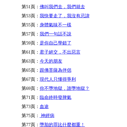
第51頁：
佛叫我們去，我們就去
第53頁：
我快要走了，我沒有忌諱
第55頁：
身體氣味不一樣
第57頁：
我們一句話不說
第59頁：
是你自己學錯了
第61頁：
君子絕交，不出惡言
第63頁：
今天的朋友
第65頁：
跟佛菩薩為伴侶
第67頁：
現代人只懂得爭利
第69頁：
你不墮地獄，誰墮地獄？
第71頁：
臨命終時發脾氣
第73頁：
血途
第75頁：
神經病
第77頁：
墮胎的罪比什麼都重！