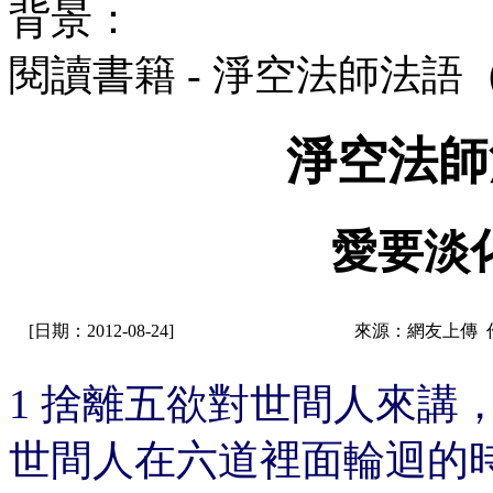
背景：
閱讀書籍 - 淨空法師法語
淨空法師
愛要淡
[日期：2012-08-24]
來源：網友上傳 
1 捨離五欲對世間人來講
世間人在六道裡面輪迴的