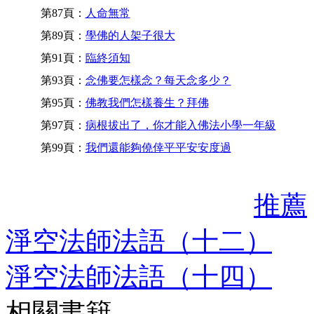
第87頁：
人命無常
第89頁：
學佛的人架子很大
第91頁：
臨終須知
第93頁：
念佛要怎樣念？每天念多少？
第95頁：
佛教我們怎樣養生？拜佛
第97頁：
病根拔出了，你才能入佛法小學一年級
第99頁：
我們還能夠僥倖平平安安度過
推薦
淨空法師法語（十二）
淨空法師法語（十四）
相關書籍