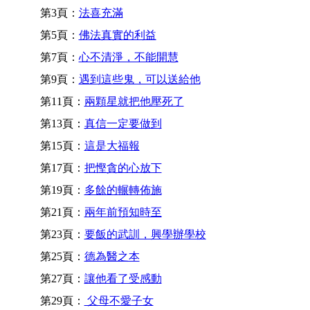
第3頁：
法喜充滿
第5頁：
佛法真實的利益
第7頁：
心不清淨，不能開慧
第9頁：
遇到這些鬼，可以送給他
第11頁：
兩顆星就把他壓死了
第13頁：
真信一定要做到
第15頁：
這是大福報
第17頁：
把慳貪的心放下
第19頁：
多餘的輾轉佈施
第21頁：
兩年前預知時至
第23頁：
要飯的武訓，興學辦學校
第25頁：
德為醫之本
第27頁：
讓他看了受感動
第29頁：
父母不愛子女