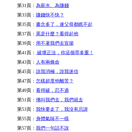
第31頁：
為薪水、為賺錢
第33頁：
賺錢快不快？
第35頁：
書念多了，連父母都瞧不起
第37頁：
罵是什麼？看得起他
第39頁：
用不著我們去宣揚
第41頁：
破壞正法，你這個罪多重！
第43頁：
人有兩條命
第45頁：
說我消極，說我迷信
第47頁：
怎樣超度他離苦？
第49頁：
看得破，忍不過
第51頁：
佛叫我們去，我們就去
第53頁：
我快要走了，我沒有忌諱
第55頁：
身體氣味不一樣
第57頁：
我們一句話不說