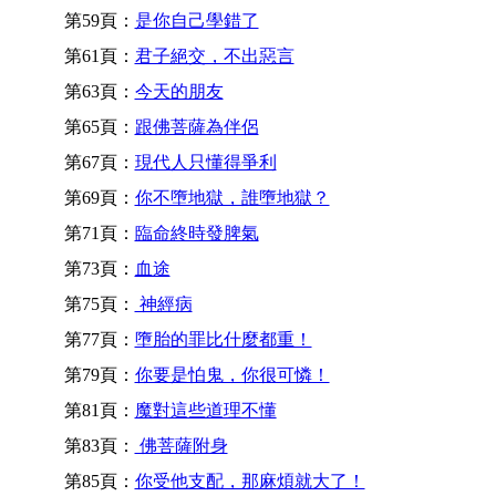
第59頁：
是你自己學錯了
第61頁：
君子絕交，不出惡言
第63頁：
今天的朋友
第65頁：
跟佛菩薩為伴侶
第67頁：
現代人只懂得爭利
第69頁：
你不墮地獄，誰墮地獄？
第71頁：
臨命終時發脾氣
第73頁：
血途
第75頁：
神經病
第77頁：
墮胎的罪比什麼都重！
第79頁：
你要是怕鬼，你很可憐！
第81頁：
魔對這些道理不懂
第83頁：
佛菩薩附身
第85頁：
你受他支配，那麻煩就大了！