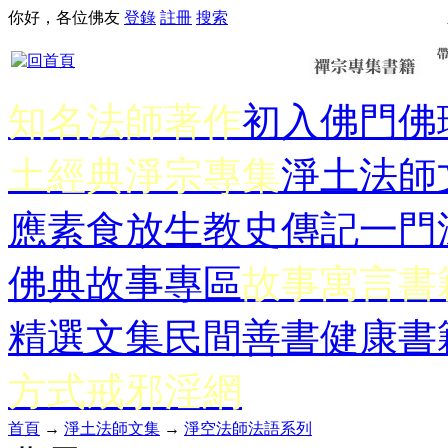
你好，各位佛友
登錄
註冊
搜索
知名法師著作
初入佛門
佛
土經典
淨宗專集
淨土法師
應
素食放生
教史傳記
一門
佛典故事專區
故事寓言書
精選文集
民間善書
健康書
方式
戒邪淫網
首頁
→
淨土法師文集
→
淨空法師法語系列