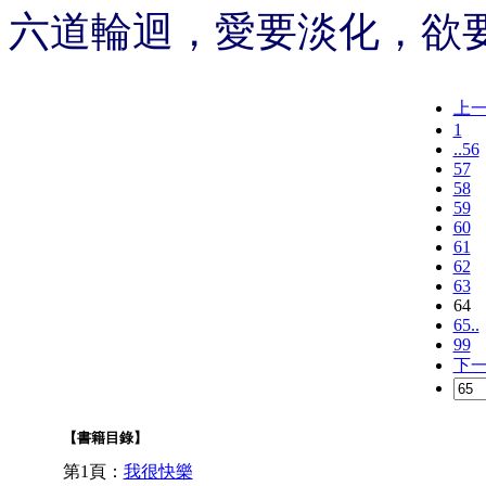
六道輪迴，愛要淡化，欲
上
1
..56
57
58
59
60
61
62
63
64
65..
99
下
【書籍目錄】
第1頁：
我很快樂