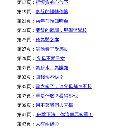
第17頁：
把慳貪的心放下
第19頁：
多餘的輾轉佈施
第21頁：
兩年前預知時至
第23頁：
要飯的武訓，興學辦學校
第25頁：
德為醫之本
第27頁：
讓他看了受感動
第29頁：
父母不愛子女
第31頁：
為薪水、為賺錢
第33頁：
賺錢快不快？
第35頁：
書念多了，連父母都瞧不起
第37頁：
罵是什麼？看得起他
第39頁：
用不著我們去宣揚
第41頁：
破壞正法，你這個罪多重！
第43頁：
人有兩條命