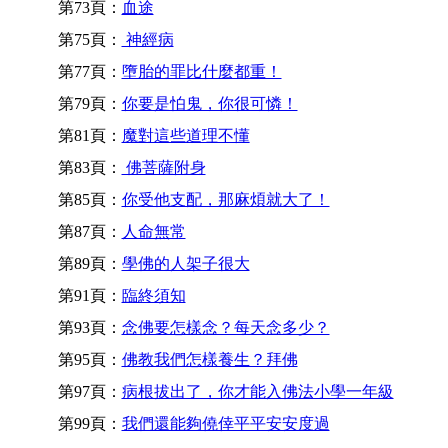
第73頁：
血途
第75頁：
神經病
第77頁：
墮胎的罪比什麼都重！
第79頁：
你要是怕鬼，你很可憐！
第81頁：
魔對這些道理不懂
第83頁：
佛菩薩附身
第85頁：
你受他支配，那麻煩就大了！
第87頁：
人命無常
第89頁：
學佛的人架子很大
第91頁：
臨終須知
第93頁：
念佛要怎樣念？每天念多少？
第95頁：
佛教我們怎樣養生？拜佛
第97頁：
病根拔出了，你才能入佛法小學一年級
第99頁：
我們還能夠僥倖平平安安度過