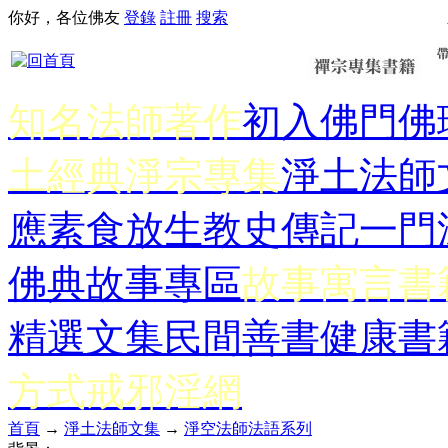
你好，各位佛友
登錄
註冊
搜索
知名法師著作
初入佛門
佛
土經典
淨宗專集
淨土法師
應
素食放生
教史傳記
一門
佛典故事專區
故事寓言書
精選文集
民間善書
健康書
方式
戒邪淫網
首頁
→
淨土法師文集
→
淨空法師法語系列