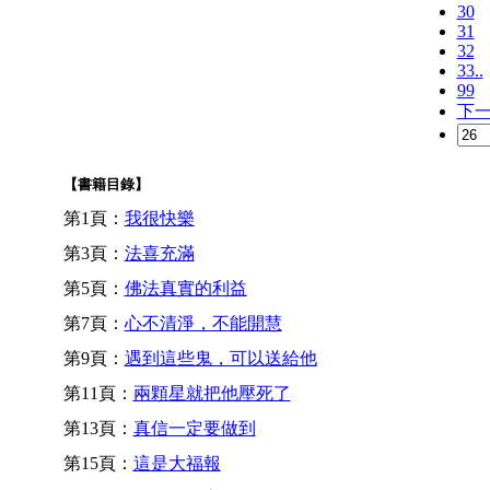
30
31
32
33..
99
下
【書籍目錄】
第1頁：
我很快樂
第3頁：
法喜充滿
第5頁：
佛法真實的利益
第7頁：
心不清淨，不能開慧
第9頁：
遇到這些鬼，可以送給他
第11頁：
兩顆星就把他壓死了
第13頁：
真信一定要做到
第15頁：
這是大福報