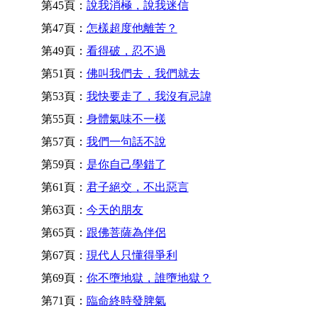
第45頁：
說我消極，說我迷信
第47頁：
怎樣超度他離苦？
第49頁：
看得破，忍不過
第51頁：
佛叫我們去，我們就去
第53頁：
我快要走了，我沒有忌諱
第55頁：
身體氣味不一樣
第57頁：
我們一句話不說
第59頁：
是你自己學錯了
第61頁：
君子絕交，不出惡言
第63頁：
今天的朋友
第65頁：
跟佛菩薩為伴侶
第67頁：
現代人只懂得爭利
第69頁：
你不墮地獄，誰墮地獄？
第71頁：
臨命終時發脾氣