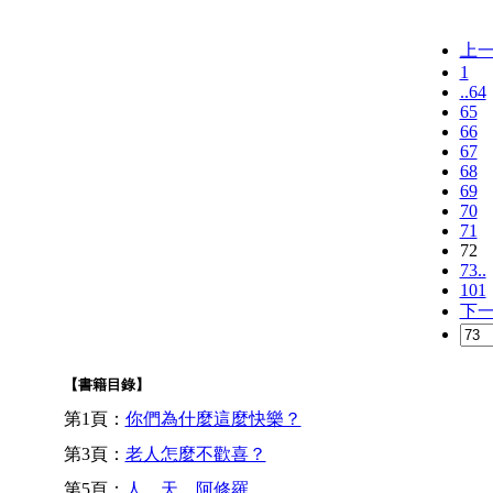
上
1
..64
65
66
67
68
69
70
71
72
73..
101
下
【書籍目錄】
第1頁：
你們為什麼這麼快樂？
第3頁：
老人怎麼不歡喜？
第5頁：
人、天、阿修羅