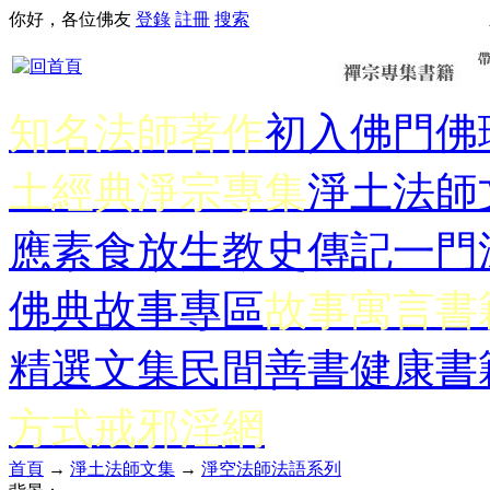
你好，各位佛友
登錄
註冊
搜索
知名法師著作
初入佛門
佛
土經典
淨宗專集
淨土法師
應
素食放生
教史傳記
一門
佛典故事專區
故事寓言書
精選文集
民間善書
健康書
方式
戒邪淫網
首頁
→
淨土法師文集
→
淨空法師法語系列