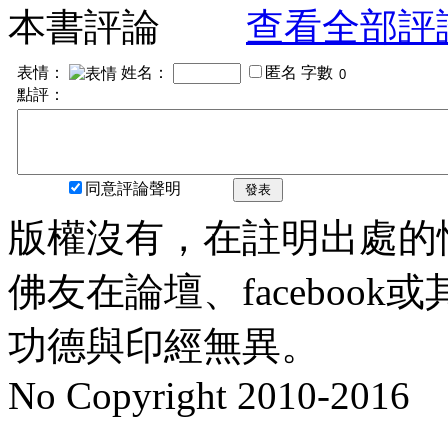
本書評論
查看全部評
表情：
姓名：
匿名
字數
點評：
同意評論聲明
發表
版權沒有，在註明出處的
佛友在論壇、faceboo
功德與印經無異。
No Copyright 2010-2016
水晶
順正府大王公求道