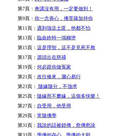
第7頁：
會講沒有用，一定要做到！
第9頁：
你一念善心，佛菩薩加持你
第11頁：
遇到強盜土匪，他都不怕
第13頁：
臨命終時一塌糊塗
第15頁：
這是理智，這不是見死不救
第17頁：
源頭出在慈禧
第19頁：
何必跟你做冤家
第21頁：
改往修來，灑心易行
第23頁：
隨緣隨分，不強求
第25頁：
隨緣而不攀緣，這個多快樂！
第27頁：
自受用，他受用
第29頁：
常隨佛學
第31頁：
我說的話被錯傳，愈傳愈訛
第33頁：
學佛的存心，學佛的大願