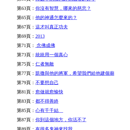
第63頁：
你沒有智慧，哪來的慈悲？
第65頁：
他的神通怎麼來的？
第67頁：
這才叫真正功夫
第69頁：
2013
第71頁：
念佛成佛
第73頁：
統統用一個真心
第75頁：
仁者無敵
第77頁：
凱撒與他的將軍，希望我們給他建個廟
第79頁：
不要想自己
第81頁：
愈做就愈愉快
第83頁：
都不得善終
第85頁：
心有千千結
第87頁：
你到這個地方，你活不了
第89頁：
有很多鬼神來找我