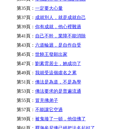
第35頁：
一定要大心量
第37頁：
成就別人，就是成就自己
第39頁：
你有成就，他心裡難過
第41頁：
自己不幹，業障不能消除
第43頁：
六道輪迴，是自作自受
第45頁：
世饒王發願出家
第47頁：
劉素雲居士，她成功了
第49頁：
我就受這個虛名之累
第51頁：
佛法是為道，不是為學
第53頁：
佛法要求的是普遍流通
第55頁：
冒充佛弟子
第57頁：
不能讓它空過
第59頁：
被鬼揍了一頓，他信佛了
第61頁：
釋迦牟尼佛已經把法名起好了