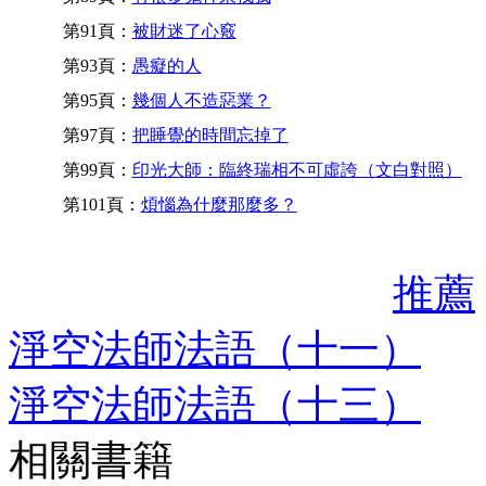
第91頁：
被財迷了心竅
第93頁：
愚癡的人
第95頁：
幾個人不造惡業？
第97頁：
把睡覺的時間忘掉了
第99頁：
印光大師：臨終瑞相不可虛誇（文白對照）
第101頁：
煩惱為什麼那麼多？
推薦
淨空法師法語（十一）
淨空法師法語（十三）
相關書籍