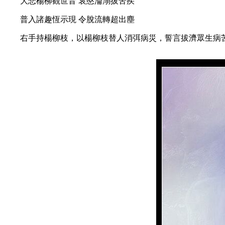
大悲楊柳觀世音 哀愍淪溺拔苦疾
普入諸趣恆示現 令脫流轉超出塵
右手持楊柳枝，以楊柳枝替人消弭病災，誓言拔濟眾生病苦