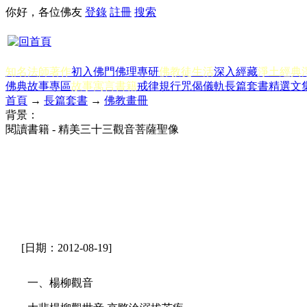
你好，各位佛友
登錄
註冊
搜索
知名法師著作
初入佛門
佛理專研
佛教徒生活
深入經藏
淨土經典
佛典故事專區
故事寓言書籍
戒律規行
咒偈儀軌
長篇套書
精選文
首頁
→
長篇套書
→
佛教畫冊
背景：
閱讀書籍 - 精美三十三觀音菩薩聖像
[日期：2012-08-19]
一、楊柳觀音