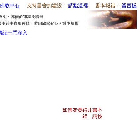
佛教中心
支持書舍的建設：
請點這裡
書本報錯：
留言板
傳記
一門深入
如佛友覺得此書不
錯，請按