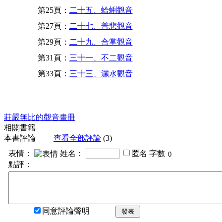
第25頁：
二十五、蛤蜊觀音
第27頁：
二十七、普悲觀音
第29頁：
二十九、合掌觀音
第31頁：
三十一、不二觀音
第33頁：
三十三、灑水觀音
莊嚴無比的觀音畫冊
相關書籍
本書評論
查看全部評論
(3)
表情：
姓名：
匿名
字數
點評：
同意評論聲明
發表