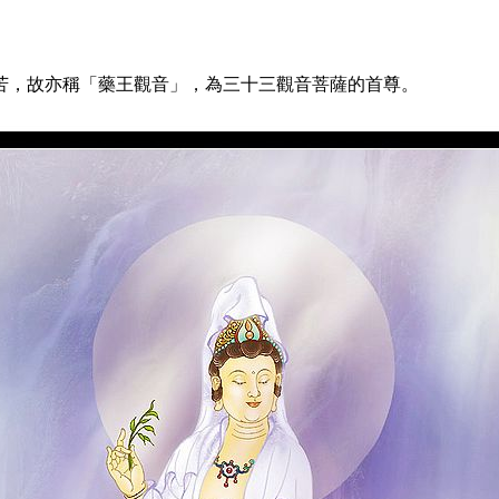
，故亦稱「藥王觀音」，為三十三觀音菩薩的首尊。