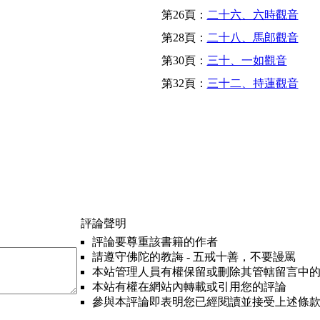
第26頁：
二十六、六時觀音
第28頁：
二十八、馬郎觀音
第30頁：
三十、一如觀音
第32頁：
三十二、持蓮觀音
評論聲明
評論要尊重該書籍的作者
請遵守佛陀的教誨 - 五戒十善，不要謾罵
本站管理人員有權保留或刪除其管轄留言中
本站有權在網站內轉載或引用您的評論
參與本評論即表明您已經閱讀並接受上述條