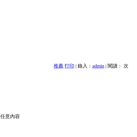
推薦
打印
| 錄入：
admin
| 閱讀：
次
的任意內容
款