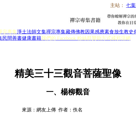
主站：
七葉
淨宗專集
淨土法師文集
禪宗專集
藏傳佛教
因果感應
素食放生
教史
集
民間善書
健康書籍
我們的 Facebook 粉絲群
贊助方式
戒邪淫網
精美三十三觀音菩薩聖像
一、楊柳觀音
來源：網友上傳 作者：佚名