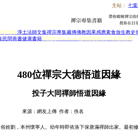
主站：
七葉
淨宗專集
淨土法師文集
禪宗專集
藏傳佛教
因果感應
素食放生
教史
集
民間善書
健康書籍
我們的 Facebook 粉絲群
贊助方式
戒邪淫網
480位禪宗大德悟道因緣
投子大同禪師悟道因緣
來源：網友上傳 作者：佚名
俗姓劉，本州懷寧人。幼年時即依洛下保唐滿禪師出家。最初修習