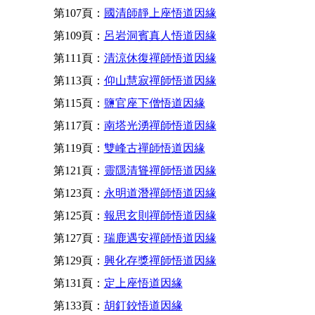
第107頁：
國清師靜上座悟道因緣
第109頁：
呂岩洞賓真人悟道因緣
第111頁：
清涼休復禪師悟道因緣
第113頁：
仰山慧寂禪師悟道因緣
第115頁：
鹽官座下僧悟道因緣
第117頁：
南塔光湧禪師悟道因緣
第119頁：
雙峰古禪師悟道因緣
第121頁：
靈隱清聳禪師悟道因緣
第123頁：
永明道潛禪師悟道因緣
第125頁：
報思玄則禪師悟道因緣
第127頁：
瑞鹿遇安禪師悟道因緣
第129頁：
興化存獎禪師悟道因緣
第131頁：
定上座悟道因緣
第133頁：
胡釘鉸悟道因緣