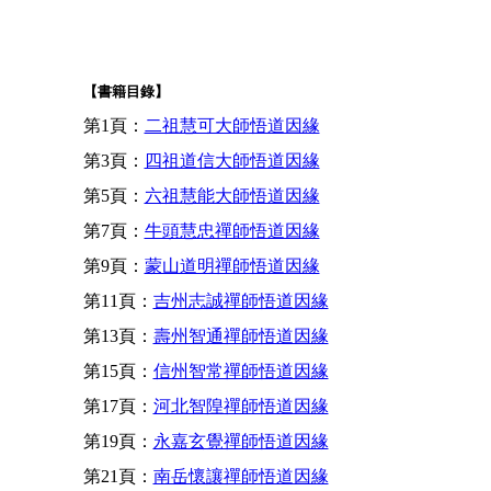
【書籍目錄】
第1頁：
二祖慧可大師悟道因緣
第3頁：
四祖道信大師悟道因緣
第5頁：
六祖慧能大師悟道因緣
第7頁：
牛頭慧忠禪師悟道因緣
第9頁：
蒙山道明禪師悟道因緣
第11頁：
吉州志誠禪師悟道因緣
第13頁：
壽州智通禪師悟道因緣
第15頁：
信州智常禪師悟道因緣
第17頁：
河北智隍禪師悟道因緣
第19頁：
永嘉玄覺禪師悟道因緣
第21頁：
南岳懷讓禪師悟道因緣