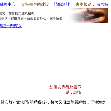
佛教中心
支持書舍的建設：
請點這裡
書本報錯：
留言板
傳記
一門深入
如佛友覺得此書不
錯，請按
安般守意法門(即呼吸觀)，接著又研讀華嚴經教，于性海之