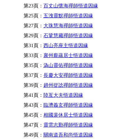
第23頁：
百丈山懷海禪師悟道因緣
第25頁：
五洩靈默禪師悟道因緣
第27頁：
大珠慧海禪師悟道因緣
第29頁：
石鞏慧藏禪師悟道因緣
第31頁：
西山亮座主悟道因緣
第33頁：
襄州龐蘊居士悟道因緣
第35頁：
溈山靈佑禪師悟道因緣
第37頁：
長慶大安禪師悟道因緣
第39頁：
趙州從諗禪師悟道因緣
第41頁：
陸亙大夫悟道因緣
第43頁：
臨濟義玄禪師悟道因緣
第45頁：
相國裴休居士悟道因緣
第47頁：
靈雲志勤禪師悟道因緣
第49頁：
關南道吾和尚悟道因緣