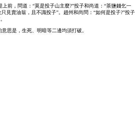
前，問道：“莫是投子山主麼?”投子和尚道：“茶鹽錢乞一
只見賣油翁，且不識投子”。趙州和尚問：“如何是投子?”投子
”。
的意思是，生死、明暗等二邊均須打破。