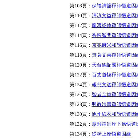
第108頁：
保福清豁禪師悟道因
第110頁：
清涼文益禪師悟道因
第112頁：
龍濟紹修禪師悟道因
第114頁：
香嚴智閒禪師悟道因
第116頁：
京兆府米和尚悟道因
第118頁：
無著文喜禪師悟道因
第120頁：
天台德韶國師悟道因
第122頁：
百丈道恆禪師悟道因
第124頁：
報慈文遂禪師悟道因
第126頁：
智者全肯禪師悟道因
第128頁：
興教洪壽禪師悟道因
第130頁：
涿州紙衣和尚悟道因
第132頁：
慧颙禪師座下僧悟道
第134頁：
從漪上座悟道因緣