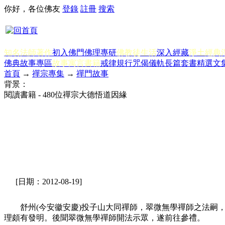
你好，各位佛友
登錄
註冊
搜索
知名法師著作
初入佛門
佛理專研
佛教徒生活
深入經藏
淨土經典
佛典故事專區
故事寓言書籍
戒律規行
咒偈儀軌
長篇套書
精選文
首頁
→
禪宗專集
→
禪門故事
背景：
閱讀書籍 - 480位禪宗大德悟道因緣
[日期：2012-08-19]
舒州(今安徽安慶)投子山大同禪師，翠微無學禪師之法嗣，
理頗有發明。後聞翠微無學禪師開法示眾，遂前往參禮。