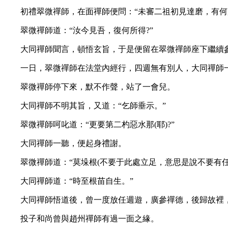
初禮翠微禪師，在面禪師便問：“未審二祖初見達磨，有何所
翠微禪師道：“汝今見吾，復何所得?”
大同禪師聞言，頓悟玄旨，于是便留在翠微禪師座下繼續
一日，翠微禪師在法堂內經行，四週無有別人，大同禪師一見
翠微禪師停下來，默不作聲，站了一會兒。
大同禪師不明其旨，又道：“乞師垂示。”
翠微禪師呵叱道：“更要第二杓惡水那(耶)?”
大同禪師一聽，便起身禮謝。
翠微禪師道：“莫垛根(不要于此處立足，意思是說不要有任
大同禪師道：“時至根苗自生。”
大同禪師悟道後，曾一度放任週遊，廣參禪德，後歸故裡，
投子和尚曾與趙州禪師有過一面之緣。