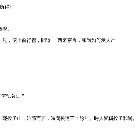
得?”
參學。
，便上前行禮，問道：“西來密旨，和尚如何示人?”
何執著)。”
隱投子山，結茆而居，時間長達三十餘年。時人皆稱投子和尚