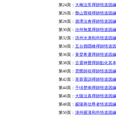
第24頁：
大梅法常禪師悟道因
第26頁：
盤山寶積禪師悟道因
第28頁：
泐潭法會禪師悟道因
第30頁：
汾州無業禪師悟道因
第32頁：
洪州水潦和尚悟道因
第34頁：
五台鄧隱峰禪師悟道
第36頁：
黃檗希運禪師悟道因
第38頁：
古靈神贊禪師點化其
第40頁：
雲際師祖禪師悟道因
第42頁：
芙蓉靈訓禪師悟道因
第44頁：
千頃楚南禪師悟道因
第46頁：
大隨法真禪師悟道因
第48頁：
嚴陽善信尊者悟道因
第50頁：
漳州羅漢和尚悟道因