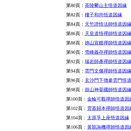
第80頁：
茶陵鬱山主悟道因緣
第82頁：
樓子和尚悟道因緣
第84頁：
天竺證悟法師悟道因
第86頁：
天皇道悟禪師悟道因
第88頁：
德山宣鑑禪師悟道因
第90頁：
雪峰義存禪師悟道因
第92頁：
瑞岩師彥禪師悟道因
第94頁：
雲門文偃禪師悟道因
第96頁：
玄沙門下僧參雲門悟
第98頁：
鼓山神晏國師悟道因
第100頁：
金輪可觀禪師悟道因
第102頁：
雲蓋歸本禪師悟道因
第104頁：
太原孚上座悟道因緣
第106頁：
黃龍誨機禪師悟道因