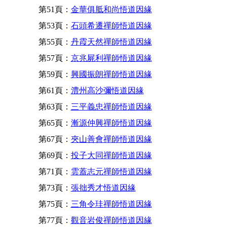
第51頁：
金華俱胝和尚悟道因緣
第53頁：
石頭希遷禪師悟道因緣
第55頁：
丹霞天然禪師悟道因緣
第57頁：
京兆屍利禪師悟道因緣
第59頁：
興國振朗禪師悟道因緣
第61頁：
澧州高沙彌悟道因緣
第63頁：
三平義忠禪師悟道因緣
第65頁：
漸源仲興禪師悟道因緣
第67頁：
夾山善會禪師悟道因緣
第69頁：
投子大同禪師悟道因緣
第71頁：
雲蓋志元禪師悟道因緣
第73頁：
張拙秀才悟道因緣
第75頁：
三角令珪禪師悟道因緣
第77頁：
觀音岩俊禪師悟道因緣