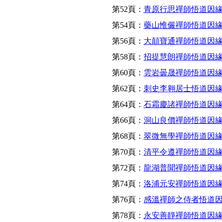
第52頁：
青原行思禪師悟道因
第54頁：
藥山惟儼禪師悟道因
第56頁：
大顛寶通禪師悟道因
第58頁：
招提慧朗禪師悟道因
第60頁：
雲岩曇晟禪師悟道因
第62頁：
刺史李翱居士悟道因
第64頁：
石霜慶諸禪師悟道因
第66頁：
洞山良價禪師悟道因
第68頁：
翠微無學禪師悟道因
第70頁：
清平令遵禪師悟道因
第72頁：
龍湖普聞禪師悟道因
第74頁：
洛浦元安禪師悟道因
第76頁：
感溫禪師之侍者悟道
第78頁：
永安善靜禪師悟道因