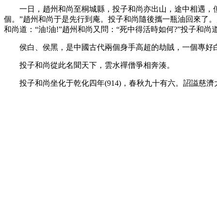
一日，趙州和尚至桐城縣，投子和尚亦出山，途中相遇，但不
個。”趙州和尚于是先行到庵。投子和尚隨後攜一瓶油回來了。趙
和尚道：“油!油!”趙州和尚又問：“死中得活時如何?”投子和
侯白、侯黑，是中國古代兩個身手高超的劫賊，一個專好白天
投子和尚從此名聞天下，雲水禪僧爭相奔湊。
投子和尚坐化于乾化四年(914)，春秋九十有六。詔謚慈濟