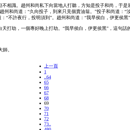
相識。趙州和尚私下向當地人打聽，方知是投子和尚，于是迎上
州和尚道：“久向投子，到來只見個賣油翁。”投子和尚道：“汝
尚道：“不許夜行，投明須到”。趙州和尚道：“我早侯白，伊更侯黑
打劫，一個專好晚上打劫。“我早侯白，伊更侯黑”，這句話
大師。
上一頁
1
..64
65
66
67
68
69
70
71
72
73..
480