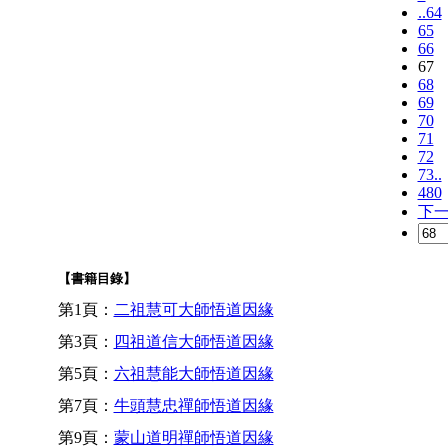
..64
65
66
67
68
69
70
71
72
73..
480
下
【書籍目錄】
第1頁：
二祖慧可大師悟道因緣
第3頁：
四祖道信大師悟道因緣
第5頁：
六祖慧能大師悟道因緣
第7頁：
牛頭慧忠禪師悟道因緣
第9頁：
蒙山道明禪師悟道因緣