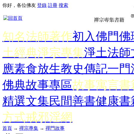
你好，各位佛友
登錄
註冊
搜索
知名法師著作
初入佛門
佛
土經典
淨宗專集
淨土法師
應
素食放生
教史傳記
一門
佛典故事專區
故事寓言書
精選文集
民間善書
健康書
方式
戒邪淫網
首頁
→
禪宗專集
→
禪門故事