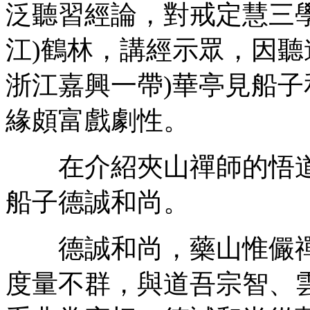
泛聽習經論，對戒定慧三
江)鶴林，講經示眾，因聽
浙江嘉興一帶)華亭見船
緣頗富戲劇性。
在介紹夾山禪師的悟道
船子德誠和尚。
德誠和尚，藥山惟儼禪
度量不群，與道吾宗智、