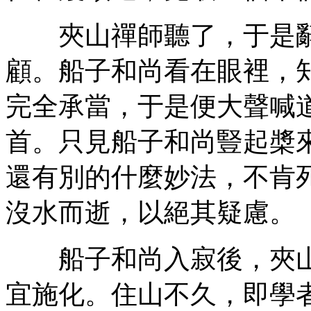
夾山禪師聽了，于是辭
顧。船子和尚看在眼裡，
完全承當，于是便大聲喊道
首。只見船子和尚豎起槳來
還有別的什麼妙法，不肯死
沒水而逝，以絕其疑慮。
船子和尚入寂後，夾山
宜施化。住山不久，即學