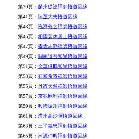
第39頁：
趙州從諗禪師悟道因緣
第41頁：
陸亙大夫悟道因緣
第43頁：
臨濟義玄禪師悟道因緣
第45頁：
相國裴休居士悟道因緣
第47頁：
靈雲志勤禪師悟道因緣
第49頁：
關南道吾和尚悟道因緣
第51頁：
金華俱胝和尚悟道因緣
第53頁：
石頭希遷禪師悟道因緣
第55頁：
丹霞天然禪師悟道因緣
第57頁：
京兆屍利禪師悟道因緣
第59頁：
興國振朗禪師悟道因緣
第61頁：
澧州高沙彌悟道因緣
第63頁：
三平義忠禪師悟道因緣
第65頁：
漸源仲興禪師悟道因緣