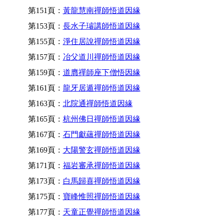
第151頁：
黃龍慧南禪師悟道因緣
第153頁：
長水子璿講師悟道因緣
第155頁：
淨住居說禪師悟道因緣
第157頁：
冶父道川禪師悟道因緣
第159頁：
道膺禪師座下僧悟因緣
第161頁：
龍牙居遁禪師悟道因緣
第163頁：
北院通禪師悟道因緣
第165頁：
杭州佛日禪師悟道因緣
第167頁：
石門獻蘊禪師悟道因緣
第169頁：
大陽警玄禪師悟道因緣
第171頁：
福岩審承禪師悟道因緣
第173頁：
白馬歸喜禪師悟道因緣
第175頁：
寶峰惟照禪師悟道因緣
第177頁：
天童正覺禪師悟道因緣