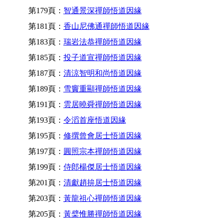
第179頁：
智通景深禪師悟道因緣
第181頁：
香山尼佛通禪師悟道因緣
第183頁：
瑞岩法恭禪師悟道因緣
第185頁：
投子道宣禪師悟道因緣
第187頁：
清涼智明和尚悟道因緣
第189頁：
雪竇重顯禪師悟道因緣
第191頁：
雲居曉舜禪師悟道因緣
第193頁：
令滔首座悟道因緣
第195頁：
修撰曾會居士悟道因緣
第197頁：
圓照宗本禪師悟道因緣
第199頁：
侍郎楊傑居士悟道因緣
第201頁：
清獻趙拚居士悟道因緣
第203頁：
黃龍祖心禪師悟道因緣
第205頁：
黃檗惟勝禪師悟道因緣