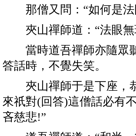
那僧又問：“如何是法眼
夾山禪師道：“法眼無
當時道吾禪師亦隨眾聽
答話時，不覺失笑。
夾山禪師于是下座，恭
來祇對(回答)這僧話必有
吝慈悲!”