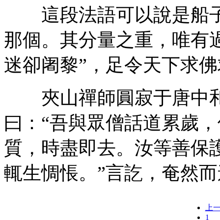
這段法語可以說是船子
那個。其分量之重，唯有
迷卻阇黎”，足令天下求佛
夾山禪師圓寂于唐中和(
曰：“吾與眾僧話道累歲
質，時盡即去。汝等善保
輒生惆悵。”言訖，奄然
上
1