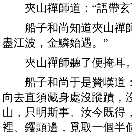
夾山禪師道：“語帶玄而
船子和尚知道夾山禪師
盡江波，金鱗始遇。”
夾山禪師聽了便掩耳
船子和尚于是贊嘆道：“如
向去直須藏身處沒蹤蹟，
山，只明斯事。汝今既得
裡、钁頭邊，覓取一個半