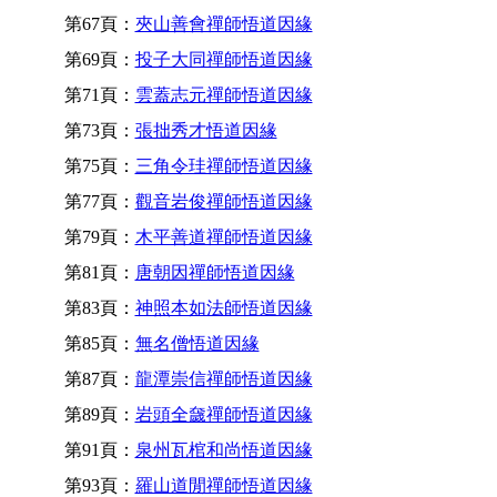
第67頁：
夾山善會禪師悟道因緣
第69頁：
投子大同禪師悟道因緣
第71頁：
雲蓋志元禪師悟道因緣
第73頁：
張拙秀才悟道因緣
第75頁：
三角令珪禪師悟道因緣
第77頁：
觀音岩俊禪師悟道因緣
第79頁：
木平善道禪師悟道因緣
第81頁：
唐朝因禪師悟道因緣
第83頁：
神照本如法師悟道因緣
第85頁：
無名僧悟道因緣
第87頁：
龍潭崇信禪師悟道因緣
第89頁：
岩頭全奯禪師悟道因緣
第91頁：
泉州瓦棺和尚悟道因緣
第93頁：
羅山道閒禪師悟道因緣