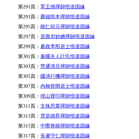
第291頁：
育王德禪師悟道因緣
第293頁：
薦福悟本禪師悟道因緣
第295頁：
能仁祖元禪師悟道因緣
第297頁：
資壽尼妙總禪師悟道因緣
第299頁：
參政李邴居士悟道因緣
第301頁：
秦國夫人計氏悟道因緣
第303頁：
慧通清旦禪師悟道因緣
第305頁：
國清行機禪師悟道因緣
第307頁：
內翰曾開居士悟道因緣
第309頁：
徑山寶印禪師悟道因緣
第311頁：
文殊思業禪師悟道因緣
第313頁：
雲居德昇禪師悟道因緣
第315頁：
中際善能禪師悟道因緣
第317頁：
長蘆守仁禪師悟道因緣