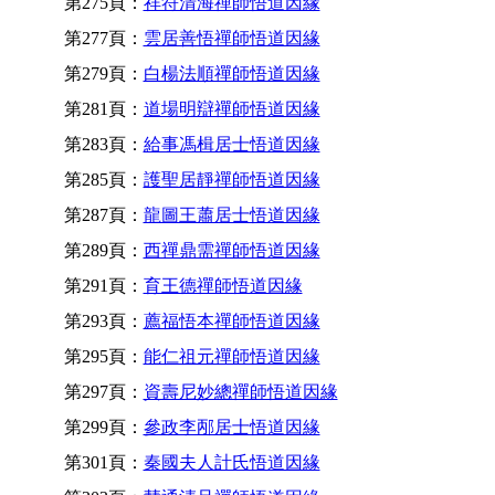
第275頁：
祥符清海禪師悟道因緣
第277頁：
雲居善悟禪師悟道因緣
第279頁：
白楊法順禪師悟道因緣
第281頁：
道場明辯禪師悟道因緣
第283頁：
給事馮楫居士悟道因緣
第285頁：
護聖居靜禪師悟道因緣
第287頁：
龍圖王蕭居士悟道因緣
第289頁：
西禪鼎需禪師悟道因緣
第291頁：
育王德禪師悟道因緣
第293頁：
薦福悟本禪師悟道因緣
第295頁：
能仁祖元禪師悟道因緣
第297頁：
資壽尼妙總禪師悟道因緣
第299頁：
參政李邴居士悟道因緣
第301頁：
秦國夫人計氏悟道因緣