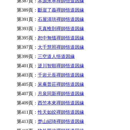
第387頁：
本源永寧禪師悟道因緣
第389頁：
斷崖了義禪師悟道因緣
第391頁：
石屋清珙禪師悟道因緣
第393頁：
天真惟則禪師悟道因緣
第395頁：
恕中無慍禪師悟道因緣
第397頁：
大千慧照禪師悟道因緣
第399頁：
三空道人悟道因緣
第401頁：
逆川智順禪師悟道因緣
第403頁：
千岩元長禪師悟道因緣
第405頁：
呆庵普莊禪師悟道因緣
第407頁：
月泉同新禪師悟道因緣
第409頁：
西竺本來禪師悟道因緣
第411頁：
性天如皎禪師悟道因緣
第413頁：
楚山紹琦禪師悟道因緣