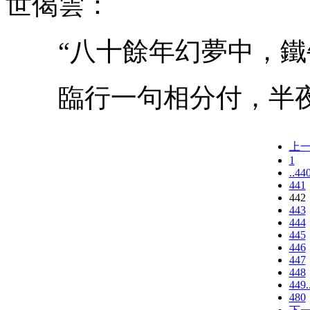
世偈雲：
“八十餘年幻夢中，鐵
臨行一句相分付，半夜
上
1
..44
441
442
443
444
445
446
447
448
449.
480