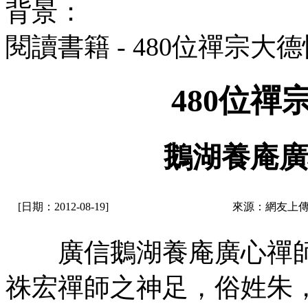
背景：
閱讀書籍 - 480位禪宗大
480位
鵝湖養庵廣
[日期：2012-08-19]
來源：網友上傳
廣信鵝湖養庵廣心禪師
祩宏禪師之神足，俗姓朱