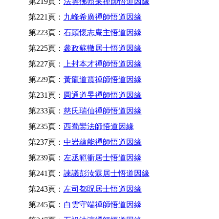
第219頁：
法雲佛照杲禪師悟道因緣
第221頁：
九峰希廣禪師悟道因緣
第223頁：
石頭懷志庵主悟道因緣
第225頁：
參政蘇轍居士悟道因緣
第227頁：
上封本才禪師悟道因緣
第229頁：
黃龍道震禪師悟道因緣
第231頁：
圓通道旻禪師悟道因緣
第233頁：
慈氏瑞仙禪師悟道因緣
第235頁：
西蜀鑾法師悟道因緣
第237頁：
中岩蘊能禪師悟道因緣
第239頁：
左丞範衝居士悟道因緣
第241頁：
諫議彭汝霖居士悟道因緣
第243頁：
左司都貺居士悟道因緣
第245頁：
白雲守端禪師悟道因緣