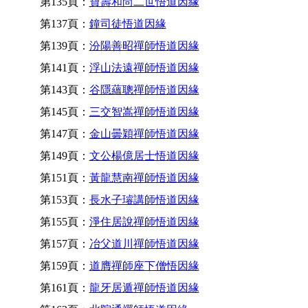
第135頁：
寶壽和尚二世悟道因緣
第137頁：
鐘司徒悟道因緣
第139頁：
汾陽善昭禪師悟道因緣
第141頁：
浮山法遠禪師悟道因緣
第143頁：
谷隱蘊聰禪師悟道因緣
第145頁：
三交智嵩禪師悟道因緣
第147頁：
金山曇穎禪師悟道因緣
第149頁：
文公楊億居士悟道因緣
第151頁：
黃龍慧南禪師悟道因緣
第153頁：
長水子璿講師悟道因緣
第155頁：
淨住居說禪師悟道因緣
第157頁：
冶父道川禪師悟道因緣
第159頁：
道膺禪師座下僧悟因緣
第161頁：
龍牙居遁禪師悟道因緣