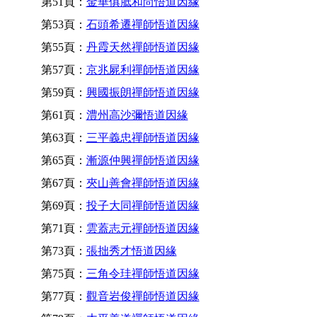
第51頁：
金華俱胝和尚悟道因緣
第53頁：
石頭希遷禪師悟道因緣
第55頁：
丹霞天然禪師悟道因緣
第57頁：
京兆屍利禪師悟道因緣
第59頁：
興國振朗禪師悟道因緣
第61頁：
澧州高沙彌悟道因緣
第63頁：
三平義忠禪師悟道因緣
第65頁：
漸源仲興禪師悟道因緣
第67頁：
夾山善會禪師悟道因緣
第69頁：
投子大同禪師悟道因緣
第71頁：
雲蓋志元禪師悟道因緣
第73頁：
張拙秀才悟道因緣
第75頁：
三角令珪禪師悟道因緣
第77頁：
觀音岩俊禪師悟道因緣