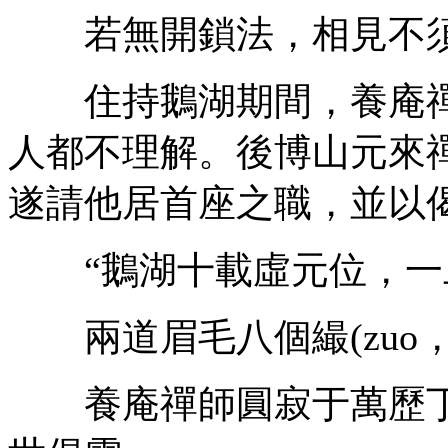
若無開鎖法，相見不須
住持鵝湖期間，養庵禪
人都不理解。後博山元來
遂請他居首座之職，並以
“鵝湖十載虛元位，一
兩道眉毛八個繓(zuo，
養庵禪師圓寂于萬歷丁卯