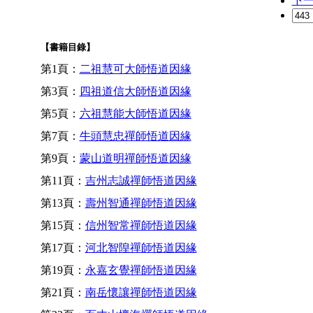
下
【書籍目錄】
第1頁：
二祖慧可大師悟道因緣
第3頁：
四祖道信大師悟道因緣
第5頁：
六祖慧能大師悟道因緣
第7頁：
牛頭慧忠禪師悟道因緣
第9頁：
蒙山道明禪師悟道因緣
第11頁：
吉州志誠禪師悟道因緣
第13頁：
壽州智通禪師悟道因緣
第15頁：
信州智常禪師悟道因緣
第17頁：
河北智隍禪師悟道因緣
第19頁：
永嘉玄覺禪師悟道因緣
第21頁：
南岳懷讓禪師悟道因緣