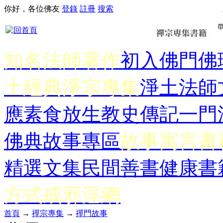
你好，各位佛友
登錄
註冊
搜索
知名法師著作
初入佛門
佛
土經典
淨宗專集
淨土法師
應
素食放生
教史傳記
一門
佛典故事專區
故事寓言書
精選文集
民間善書
健康書
方式
戒邪淫網
首頁
→
禪宗專集
→
禪門故事