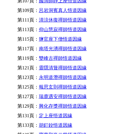
第107頁：
國清師靜上座悟道因緣
第109頁：
呂岩洞賓真人悟道因緣
第111頁：
清涼休復禪師悟道因緣
第113頁：
仰山慧寂禪師悟道因緣
第115頁：
鹽官座下僧悟道因緣
第117頁：
南塔光湧禪師悟道因緣
第119頁：
雙峰古禪師悟道因緣
第121頁：
靈隱清聳禪師悟道因緣
第123頁：
永明道潛禪師悟道因緣
第125頁：
報思玄則禪師悟道因緣
第127頁：
瑞鹿遇安禪師悟道因緣
第129頁：
興化存獎禪師悟道因緣
第131頁：
定上座悟道因緣
第133頁：
胡釘鉸悟道因緣