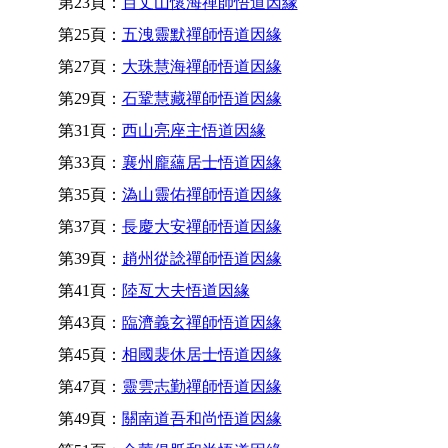
第23頁：
百丈山懷海禪師悟道因緣
第25頁：
五洩靈默禪師悟道因緣
第27頁：
大珠慧海禪師悟道因緣
第29頁：
石鞏慧藏禪師悟道因緣
第31頁：
西山亮座主悟道因緣
第33頁：
襄州龐蘊居士悟道因緣
第35頁：
溈山靈佑禪師悟道因緣
第37頁：
長慶大安禪師悟道因緣
第39頁：
趙州從諗禪師悟道因緣
第41頁：
陸亙大夫悟道因緣
第43頁：
臨濟義玄禪師悟道因緣
第45頁：
相國裴休居士悟道因緣
第47頁：
靈雲志勤禪師悟道因緣
第49頁：
關南道吾和尚悟道因緣