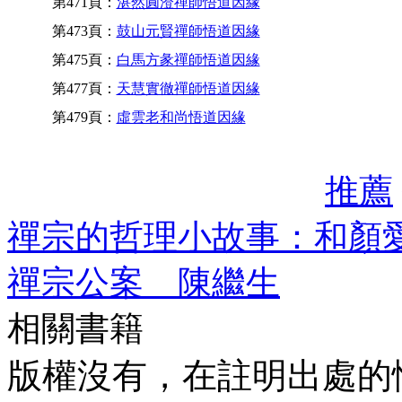
第471頁：
湛然圓澄禪師悟道因緣
第473頁：
鼓山元賢禪師悟道因緣
第475頁：
白馬方彖禪師悟道因緣
第477頁：
天慧實徹禪師悟道因緣
第479頁：
虛雲老和尚悟道因緣
推薦
禪宗的哲理小故事：和顏愛
禪宗公案 陳繼生
相關書籍
版權沒有，在註明出處的