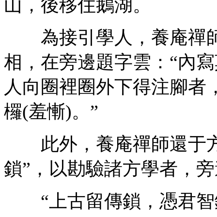
山，後移住鵝湖。
為接引學人，養庵禪師
相，在旁邊題字雲：“內
人向圈裡圈外下得注腳者
欏(羞慚)。”
此外，養庵禪師還于方
鎖”，以勘驗諸方學者，
“上古留傳鎖，憑君智