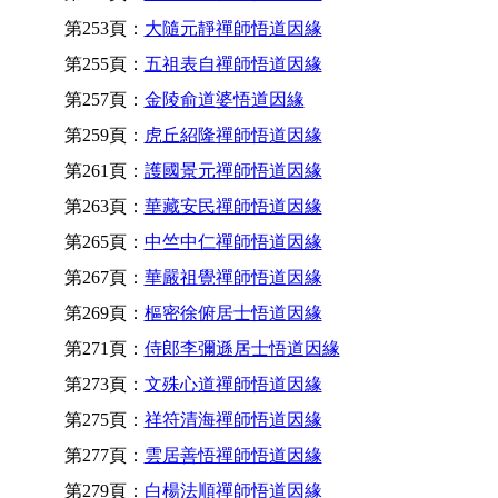
第253頁：
大隨元靜禪師悟道因緣
第255頁：
五祖表自禪師悟道因緣
第257頁：
金陵俞道婆悟道因緣
第259頁：
虎丘紹隆禪師悟道因緣
第261頁：
護國景元禪師悟道因緣
第263頁：
華藏安民禪師悟道因緣
第265頁：
中竺中仁禪師悟道因緣
第267頁：
華嚴祖覺禪師悟道因緣
第269頁：
樞密徐俯居士悟道因緣
第271頁：
侍郎李彌遜居士悟道因緣
第273頁：
文殊心道禪師悟道因緣
第275頁：
祥符清海禪師悟道因緣
第277頁：
雲居善悟禪師悟道因緣
第279頁：
白楊法順禪師悟道因緣