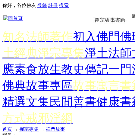
你好，各位佛友
登錄
註冊
搜索
知名法師著作
初入佛門
佛
土經典
淨宗專集
淨土法師
應
素食放生
教史傳記
一門
佛典故事專區
故事寓言書
精選文集
民間善書
健康書
方式
戒邪淫網
首頁
→
禪宗專集
→
禪門故事