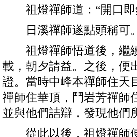
祖燈禪師道：“開口即
日溪禪師遂點頭稱可
祖燈禪師悟道後，繼續
載，朝夕請益。之後，便
證。當時中峰本禪師住天
禪師住華頂，鬥岩芳禪師
並與他們詰辯，發現他們
從此以後，祖燈禪師便