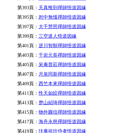
第393頁：
天真惟則禪師悟道因緣
第395頁：
恕中無慍禪師悟道因緣
第397頁：
大千慧照禪師悟道因緣
第399頁：
三空道人悟道因緣
第401頁：
逆川智順禪師悟道因緣
第403頁：
千岩元長禪師悟道因緣
第405頁：
呆庵普莊禪師悟道因緣
第407頁：
月泉同新禪師悟道因緣
第409頁：
西竺本來禪師悟道因緣
第411頁：
性天如皎禪師悟道因緣
第413頁：
楚山紹琦禪師悟道因緣
第415頁：
物外圓信禪師悟道因緣
第417頁：
海舟永慈禪師悟道因緣
第419頁：
珪庵祖玠侍者悟道因緣