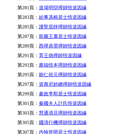
第281頁：
道場明辯禪師悟道因緣
第283頁：
給事馮楫居士悟道因緣
第285頁：
護聖居靜禪師悟道因緣
第287頁：
龍圖王蕭居士悟道因緣
第289頁：
西禪鼎需禪師悟道因緣
第291頁：
育王德禪師悟道因緣
第293頁：
薦福悟本禪師悟道因緣
第295頁：
能仁祖元禪師悟道因緣
第297頁：
資壽尼妙總禪師悟道因緣
第299頁：
參政李邴居士悟道因緣
第301頁：
秦國夫人計氏悟道因緣
第303頁：
慧通清旦禪師悟道因緣
第305頁：
國清行機禪師悟道因緣
第307頁：
內翰曾開居士悟道因緣