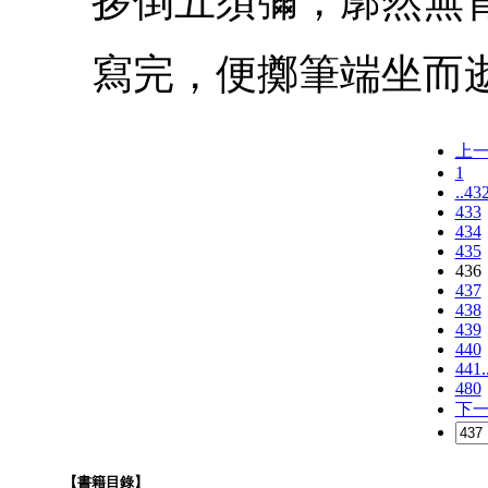
拶倒五須彌，廓然無背
寫完，便擲筆端坐而逝
上
1
..43
433
434
435
436
437
438
439
440
441.
480
下
【書籍目錄】