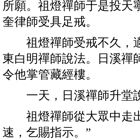
所願。祖燈禪師于是投天
奎律師受具足戒。
祖燈禪師受戒不久，適
東白明禪師說法。日溪禪
令他掌管藏經樓。
一天，日溪禪師升堂
祖燈禪師從大眾中走出
速，乞賜指示。”