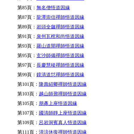
第85頁：
無名僧悟道因緣
第87頁：
龍潭崇信禪師悟道因緣
第89頁：
岩頭全奯禪師悟道因緣
第91頁：
泉州瓦棺和尚悟道因緣
第93頁：
羅山道閒禪師悟道因緣
第95頁：
玄沙師備禪師悟道因緣
第97頁：
長慶慧稜禪師悟道因緣
第99頁：
鏡清道怤禪師悟道因緣
第101頁：
隆壽紹卿禪師悟道因緣
第103頁：
越山師鼐禪師悟道因緣
第105頁：
朋彥上座悟道因緣
第107頁：
國清師靜上座悟道因緣
第109頁：
呂岩洞賓真人悟道因緣
第111頁：
清涼休復禪師悟道因緣