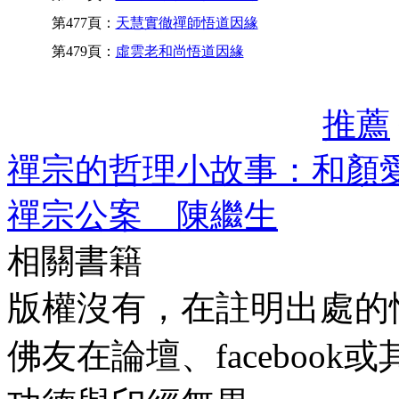
第477頁：
天慧實徹禪師悟道因緣
第479頁：
虛雲老和尚悟道因緣
推薦
禪宗的哲理小故事：和顏愛
禪宗公案 陳繼生
相關書籍
版權沒有，在註明出處的
佛友在論壇、faceboo