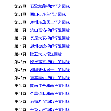
第29頁：
石鞏慧藏禪師悟道因緣
第31頁：
西山亮座主悟道因緣
第33頁：
襄州龐蘊居士悟道因緣
第35頁：
溈山靈佑禪師悟道因緣
第37頁：
長慶大安禪師悟道因緣
第39頁：
趙州從諗禪師悟道因緣
第41頁：
陸亙大夫悟道因緣
第43頁：
臨濟義玄禪師悟道因緣
第45頁：
相國裴休居士悟道因緣
第47頁：
靈雲志勤禪師悟道因緣
第49頁：
關南道吾和尚悟道因緣
第51頁：
金華俱胝和尚悟道因緣
第53頁：
石頭希遷禪師悟道因緣
第55頁：
丹霞天然禪師悟道因緣