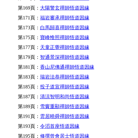
第169頁：
大陽警玄禪師悟道因緣
第171頁：
福岩審承禪師悟道因緣
第173頁：
白馬歸喜禪師悟道因緣
第175頁：
寶峰惟照禪師悟道因緣
第177頁：
天童正覺禪師悟道因緣
第179頁：
智通景深禪師悟道因緣
第181頁：
香山尼佛通禪師悟道因緣
第183頁：
瑞岩法恭禪師悟道因緣
第185頁：
投子道宣禪師悟道因緣
第187頁：
清涼智明和尚悟道因緣
第189頁：
雪竇重顯禪師悟道因緣
第191頁：
雲居曉舜禪師悟道因緣
第193頁：
令滔首座悟道因緣
第195頁：
修撰曾會居士悟道因緣