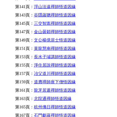
第141頁：
浮山法遠禪師悟道因緣
第143頁：
谷隱蘊聰禪師悟道因緣
第145頁：
三交智嵩禪師悟道因緣
第147頁：
金山曇穎禪師悟道因緣
第149頁：
文公楊億居士悟道因緣
第151頁：
黃龍慧南禪師悟道因緣
第153頁：
長水子璿講師悟道因緣
第155頁：
淨住居說禪師悟道因緣
第157頁：
冶父道川禪師悟道因緣
第159頁：
道膺禪師座下僧悟因緣
第161頁：
龍牙居遁禪師悟道因緣
第163頁：
北院通禪師悟道因緣
第165頁：
杭州佛日禪師悟道因緣
第167頁：
石門獻蘊禪師悟道因緣