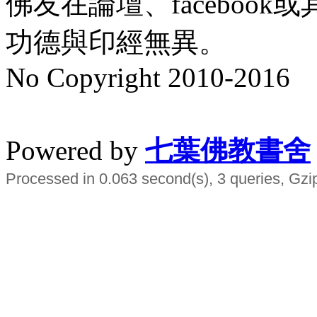
佛友在論壇、faceboo
功德與印經無異。
No Copyright 2010-2016
水晶
順正府大王公求道
Powered by
七葉佛教書舍
Processed in 0.063 second(s), 3 queries, Gzi