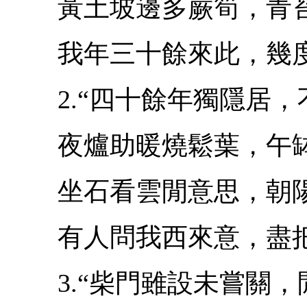
黃土坡邊多蕨筍，青苔
我年三十餘來此，幾度
2.“四十餘年獨隱居，
夜爐助暖燒鬆葉，午缽
坐石看雲閒意思，朝陽
有人問我西來意，盡把
3.“柴門雖設未嘗關，