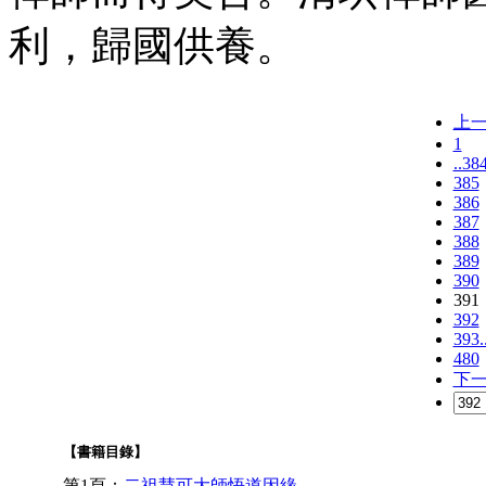
利，歸國供養。
上
1
..38
385
386
387
388
389
390
391
392
393.
480
下
【書籍目錄】
第1頁：
二祖慧可大師悟道因緣