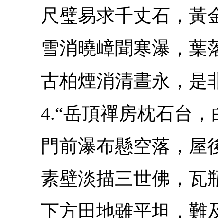
尺璧易求千丈石，黃金
雪消曉嶂聞寒瀑，葉落
古柏煙消清晝永，是非
4.“岳頂禪房枕石台，
門前瀑布懸空落，屋後
素壁淡描三世佛，瓦瓶
下方田地雖平坦，難及