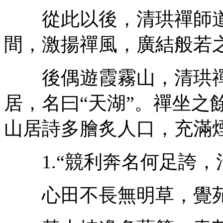
從此以後，清珙禪師道
間，激揚禪風，廣結般若
後偶遊霞霧山，清珙禪
居，名曰“天湖”。禪坐之
山居詩多膾炙人口，充滿
1.“競利奔名何足誇，
心田不長無明草，覺苑