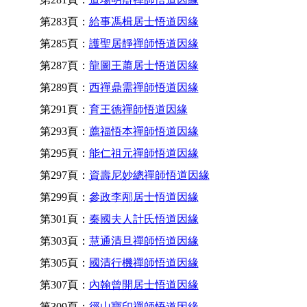
第283頁：
給事馮楫居士悟道因緣
第285頁：
護聖居靜禪師悟道因緣
第287頁：
龍圖王蕭居士悟道因緣
第289頁：
西禪鼎需禪師悟道因緣
第291頁：
育王德禪師悟道因緣
第293頁：
薦福悟本禪師悟道因緣
第295頁：
能仁祖元禪師悟道因緣
第297頁：
資壽尼妙總禪師悟道因緣
第299頁：
參政李邴居士悟道因緣
第301頁：
秦國夫人計氏悟道因緣
第303頁：
慧通清旦禪師悟道因緣
第305頁：
國清行機禪師悟道因緣
第307頁：
內翰曾開居士悟道因緣
第309頁：
徑山寶印禪師悟道因緣