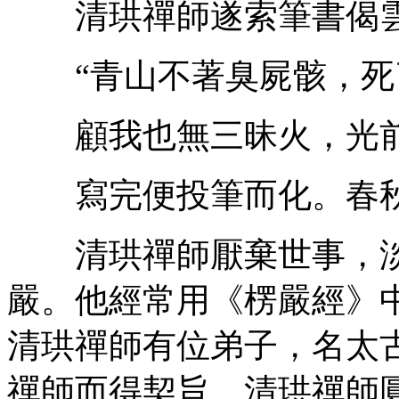
清珙禪師遂索筆書偈
“青山不著臭屍骸，死
顧我也無三昧火，光前
寫完便投筆而化。春秋
清珙禪師厭棄世事，淡
嚴。他經常用《楞嚴經》中
清珙禪師有位弟子，名太
禪師而得契旨。清珙禪師