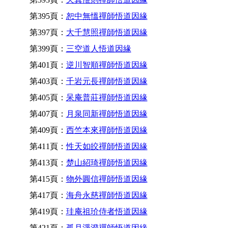
第395頁：
恕中無慍禪師悟道因緣
第397頁：
大千慧照禪師悟道因緣
第399頁：
三空道人悟道因緣
第401頁：
逆川智順禪師悟道因緣
第403頁：
千岩元長禪師悟道因緣
第405頁：
呆庵普莊禪師悟道因緣
第407頁：
月泉同新禪師悟道因緣
第409頁：
西竺本來禪師悟道因緣
第411頁：
性天如皎禪師悟道因緣
第413頁：
楚山紹琦禪師悟道因緣
第415頁：
物外圓信禪師悟道因緣
第417頁：
海舟永慈禪師悟道因緣
第419頁：
珪庵祖玠侍者悟道因緣
第421頁：
孤月淨澄禪師悟道因緣