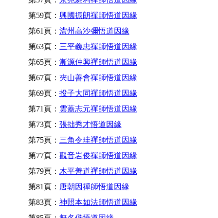
第59頁：
興國振朗禪師悟道因緣
第61頁：
澧州高沙彌悟道因緣
第63頁：
三平義忠禪師悟道因緣
第65頁：
漸源仲興禪師悟道因緣
第67頁：
夾山善會禪師悟道因緣
第69頁：
投子大同禪師悟道因緣
第71頁：
雲蓋志元禪師悟道因緣
第73頁：
張拙秀才悟道因緣
第75頁：
三角令珪禪師悟道因緣
第77頁：
觀音岩俊禪師悟道因緣
第79頁：
木平善道禪師悟道因緣
第81頁：
唐朝因禪師悟道因緣
第83頁：
神照本如法師悟道因緣
第85頁：
無名僧悟道因緣