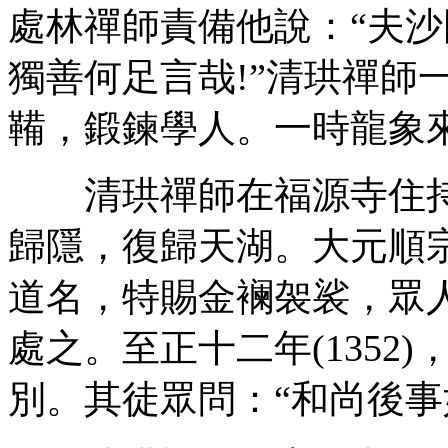
處林禪師責備他說：“夫
獨善何足言哉!”清珙禪師
鞴，鍛鍊學人。一時龍象
清珙禪師在福源寺住持
歸隱，復歸天湖。大元順
道名，特賜金襕袈裟，眾
處之。至正十二年(1352
別。其徒眾問：“和尚後事