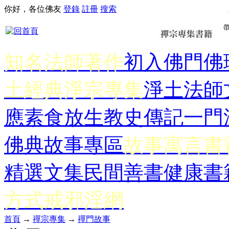
你好，各位佛友
登錄
註冊
搜索
知名法師著作
初入佛門
佛
土經典
淨宗專集
淨土法師
應
素食放生
教史傳記
一門
佛典故事專區
故事寓言書
精選文集
民間善書
健康書
方式
戒邪淫網
首頁
→
禪宗專集
→
禪門故事