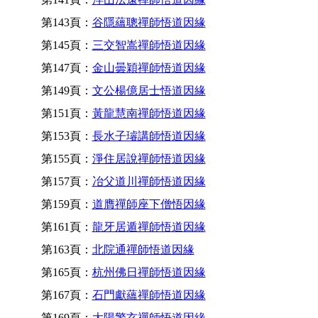
第143頁：
谷隱蘊聰禪師悟道因緣
第145頁：
三交智嵩禪師悟道因緣
第147頁：
金山曇穎禪師悟道因緣
第149頁：
文公楊億居士悟道因緣
第151頁：
黃龍慧南禪師悟道因緣
第153頁：
長水子璿講師悟道因緣
第155頁：
淨住居說禪師悟道因緣
第157頁：
冶父道川禪師悟道因緣
第159頁：
道膺禪師座下僧悟因緣
第161頁：
龍牙居遁禪師悟道因緣
第163頁：
北院通禪師悟道因緣
第165頁：
杭州佛日禪師悟道因緣
第167頁：
石門獻蘊禪師悟道因緣
第169頁：
大陽警玄禪師悟道因緣