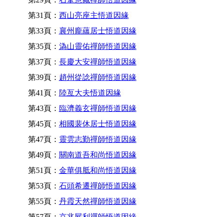
第31頁：
西山亮座主悟道因緣
第33頁：
襄州龐蘊居士悟道因緣
第35頁：
溈山靈佑禪師悟道因緣
第37頁：
長慶大安禪師悟道因緣
第39頁：
趙州從諗禪師悟道因緣
第41頁：
陸亙大夫悟道因緣
第43頁：
臨濟義玄禪師悟道因緣
第45頁：
相國裴休居士悟道因緣
第47頁：
靈雲志勤禪師悟道因緣
第49頁：
關南道吾和尚悟道因緣
第51頁：
金華俱胝和尚悟道因緣
第53頁：
石頭希遷禪師悟道因緣
第55頁：
丹霞天然禪師悟道因緣
第57頁：
京兆屍利禪師悟道因緣