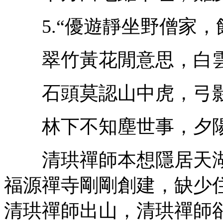
5.“優遊靜坐野僧家，
翠竹黃花閒意思，白雲
石頭莫認山中虎，弓影
林下不知塵世事，夕陽
清珙禪師本想隱居天湖
福源禪寺剛剛創建，缺少
清珙禪師出山，清珙禪師