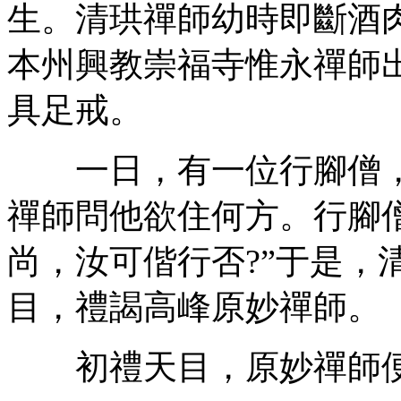
生。清珙禪師幼時即斷酒
本州興教崇福寺惟永禪師
具足戒。
一日，有一位行腳僧，
禪師問他欲住何方。行腳
尚，汝可偕行否?”于是，
目，禮謁高峰原妙禪師。
初禮天目，原妙禪師便問