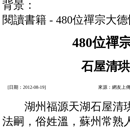
背景：
閱讀書籍 - 480位禪宗大
480位
石屋清珙
[日期：2012-08-19]
來源：網友上傳
湖州福源天湖石屋清珙
法嗣，俗姓溫，蘇州常熟人，