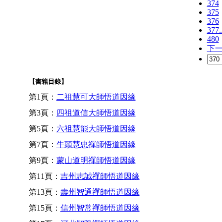
374
375
376
377.
480
下
【書籍目錄】
第1頁：
二祖慧可大師悟道因緣
第3頁：
四祖道信大師悟道因緣
第5頁：
六祖慧能大師悟道因緣
第7頁：
牛頭慧忠禪師悟道因緣
第9頁：
蒙山道明禪師悟道因緣
第11頁：
吉州志誠禪師悟道因緣
第13頁：
壽州智通禪師悟道因緣
第15頁：
信州智常禪師悟道因緣