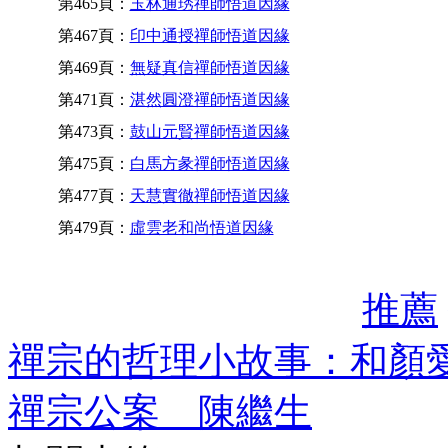
第465頁：
玉林通琇禪師悟道因緣
第467頁：
印中通授禪師悟道因緣
第469頁：
無疑真信禪師悟道因緣
第471頁：
湛然圓澄禪師悟道因緣
第473頁：
鼓山元賢禪師悟道因緣
第475頁：
白馬方彖禪師悟道因緣
第477頁：
天慧實徹禪師悟道因緣
第479頁：
虛雲老和尚悟道因緣
推薦
禪宗的哲理小故事：和顏愛
禪宗公案 陳繼生