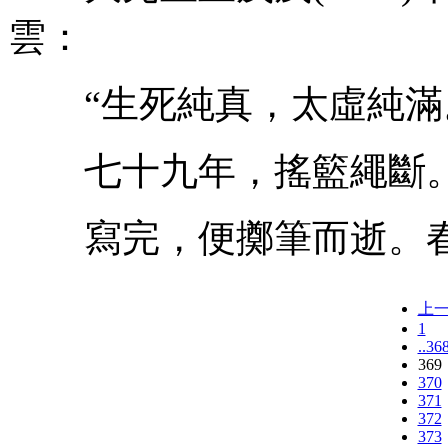
雲：
“生死純真，太虛純滿
七十九年，搖籃繩斷。
寫完，便擲筆而逝。春
上
1
..36
369
370
371
372
373