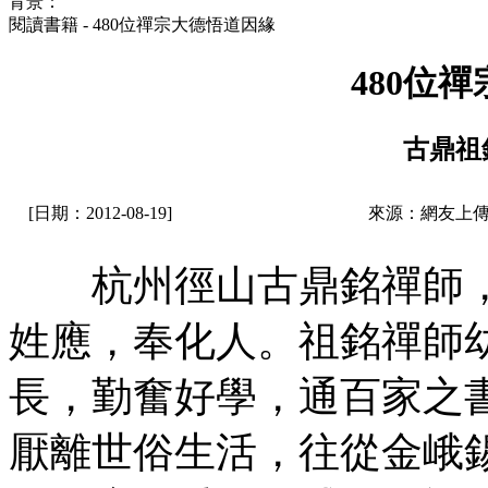
背景：
閱讀書籍 - 480位禪宗大德悟道因緣
480位
古鼎祖
[日期：2012-08-19]
來源：網友上傳
杭州徑山古鼎銘禪師，
姓應，奉化人。祖銘禪師
長，勤奮好學，通百家之
厭離世俗生活，往從金峨