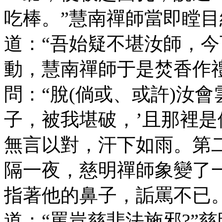
吃棒。”慧南禪師當即瞠
道：“吾始疑不堪汝師，今
動，慧南禪師于是焚香作
問：“脫(倘或、或許)汝
子，被我堪破，’且那裡是
無言以對，汗下如雨。第
隔一夜，慈明禪師象變了
指著他的鼻子，詬罵不已
道：“罵豈慈悲法施邪?”慈