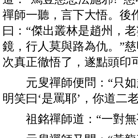
禪師一聽，言下大悟。後
曰：“傑出叢林是趙州，
鏡，行人莫與路為仇。”
次真正徹悟了，遂點頭印
元叟禪師便問：“只如趙
明笑曰‘是罵耶’，你道二
祖銘禪師道：“一對無孔