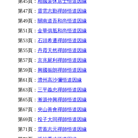
第45頁：
相國裴休居士悟道因緣
第47頁：
靈雲志勤禪師悟道因緣
第49頁：
關南道吾和尚悟道因緣
第51頁：
金華俱胝和尚悟道因緣
第53頁：
石頭希遷禪師悟道因緣
第55頁：
丹霞天然禪師悟道因緣
第57頁：
京兆屍利禪師悟道因緣
第59頁：
興國振朗禪師悟道因緣
第61頁：
澧州高沙彌悟道因緣
第63頁：
三平義忠禪師悟道因緣
第65頁：
漸源仲興禪師悟道因緣
第67頁：
夾山善會禪師悟道因緣
第69頁：
投子大同禪師悟道因緣
第71頁：
雲蓋志元禪師悟道因緣