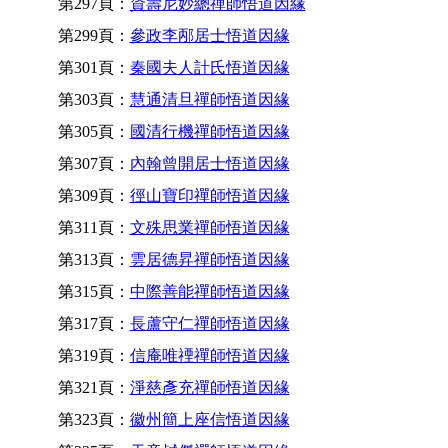
第297頁：
資壽尼妙總禪師悟道因緣
第299頁：
參政李邴居士悟道因緣
第301頁：
秦國夫人計氏悟道因緣
第303頁：
慧通清旦禪師悟道因緣
第305頁：
國清行機禪師悟道因緣
第307頁：
內翰曾開居士悟道因緣
第309頁：
徑山寶印禪師悟道因緣
第311頁：
文殊思業禪師悟道因緣
第313頁：
雲居德昇禪師悟道因緣
第315頁：
中際善能禪師悟道因緣
第317頁：
長蘆守仁禪師悟道因緣
第319頁：
信庵唯禋禪師悟道因緣
第321頁：
淨慈彥充禪師悟道因緣
第323頁：
徽州簡上座信悟道因緣