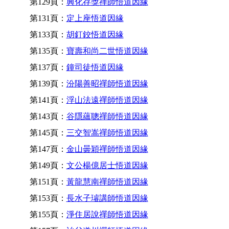
第129頁：
興化存獎禪師悟道因緣
第131頁：
定上座悟道因緣
第133頁：
胡釘鉸悟道因緣
第135頁：
寶壽和尚二世悟道因緣
第137頁：
鐘司徒悟道因緣
第139頁：
汾陽善昭禪師悟道因緣
第141頁：
浮山法遠禪師悟道因緣
第143頁：
谷隱蘊聰禪師悟道因緣
第145頁：
三交智嵩禪師悟道因緣
第147頁：
金山曇穎禪師悟道因緣
第149頁：
文公楊億居士悟道因緣
第151頁：
黃龍慧南禪師悟道因緣
第153頁：
長水子璿講師悟道因緣
第155頁：
淨住居說禪師悟道因緣