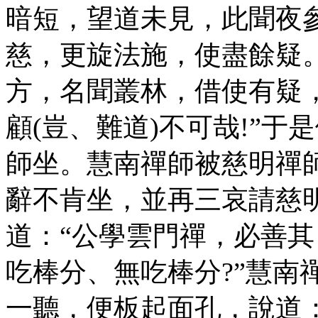
暗短，望道未見，此聞夜
慈，更旋法施，使盡餘疑。
方，名聞叢林，借使有疑
顧(豈、難道)不可哉!”
師坐。慧南禪師被慈明禪
辭不肯坐，並再三哀請慈
道：“公學雲門禪，必善
吃棒分、無吃棒分?”慧南
一聽，便板起面孔，說道