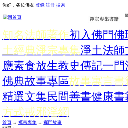
你好，各位佛友
登錄
註冊
搜索
知名法師著作
初入佛門
佛
土經典
淨宗專集
淨土法師
應
素食放生
教史傳記
一門
佛典故事專區
故事寓言書
精選文集
民間善書
健康書
方式
戒邪淫網
首頁
→
禪宗專集
→
禪門故事