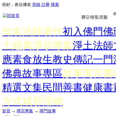
你好，各位佛友
登錄
註冊
搜索
知名法師著作
初入佛門
佛
土經典
淨宗專集
淨土法師
應
素食放生
教史傳記
一門
佛典故事專區
故事寓言書
精選文集
民間善書
健康書
方式
戒邪淫網
首頁
→
禪宗專集
→
禪門故事