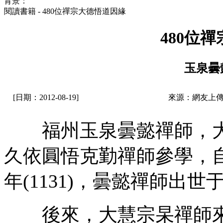
背景：
閱讀書籍 - 480位禪宗大德悟道因緣
480位
玉泉曇
[日期：2012-08-19]
來源：網友上傳
福州玉泉曇懿禪師，大
久依圓悟克勤禪師參學，
年(1131)，曇懿禪師出
後來，大慧宗杲禪師來