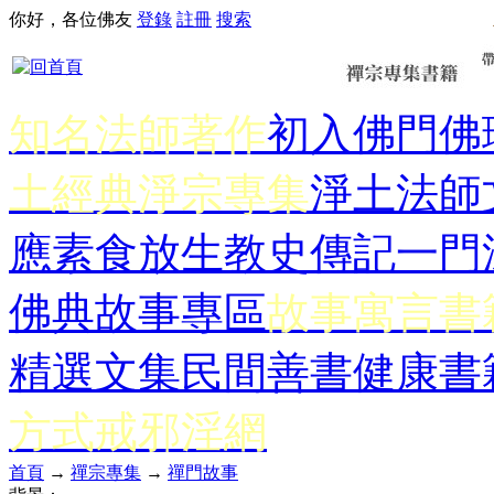
你好，各位佛友
登錄
註冊
搜索
知名法師著作
初入佛門
佛
土經典
淨宗專集
淨土法師
應
素食放生
教史傳記
一門
佛典故事專區
故事寓言書
精選文集
民間善書
健康書
方式
戒邪淫網
首頁
→
禪宗專集
→
禪門故事