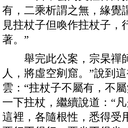
有，二乘析謂之無，緣覺
見拄杖子但喚作拄杖子，
著。”
舉完此公案，宗杲禪師
人，將虛空剜窟。”說到
雲：“拄杖子不屬有，不屬
一下拄杖，繼續說道：“
這裡，各隨根性，悉得受