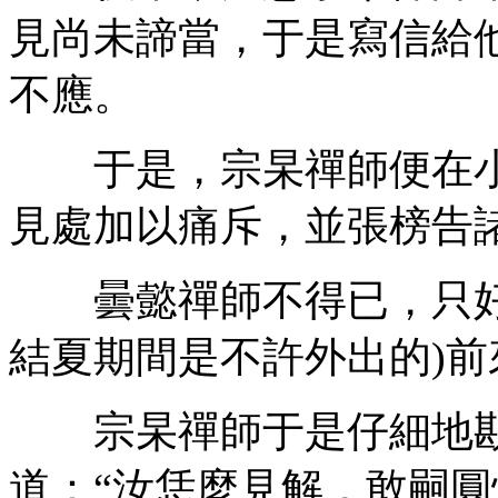
見尚未諦當，于是寫信給
不應。
于是，宗杲禪師便在小
見處加以痛斥，並張榜告
曇懿禪師不得已，只好
結夏期間是不許外出的)
宗杲禪師于是仔細地勘
道：“汝恁麼見解，敢嗣圓