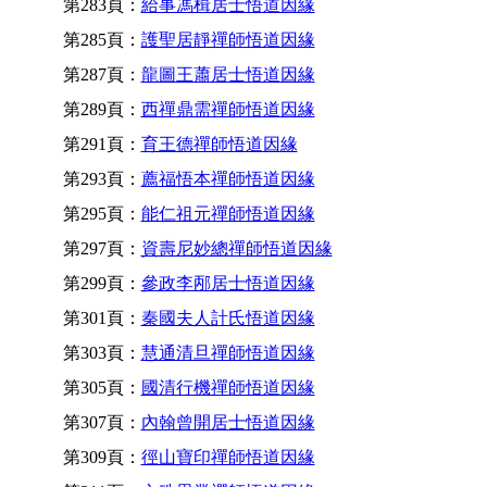
第283頁：
給事馮楫居士悟道因緣
第285頁：
護聖居靜禪師悟道因緣
第287頁：
龍圖王蕭居士悟道因緣
第289頁：
西禪鼎需禪師悟道因緣
第291頁：
育王德禪師悟道因緣
第293頁：
薦福悟本禪師悟道因緣
第295頁：
能仁祖元禪師悟道因緣
第297頁：
資壽尼妙總禪師悟道因緣
第299頁：
參政李邴居士悟道因緣
第301頁：
秦國夫人計氏悟道因緣
第303頁：
慧通清旦禪師悟道因緣
第305頁：
國清行機禪師悟道因緣
第307頁：
內翰曾開居士悟道因緣
第309頁：
徑山寶印禪師悟道因緣