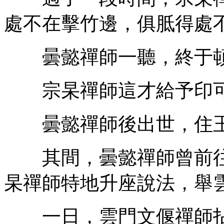
處不在擊竹邊，俱胝得處
曇懿禪師一聽，終于頓
宗杲禪師這才給予印
曇懿禪師後出世，住玉
其間，曇懿禪師曾前往
杲禪師特地升座說法，舉
一日，雲門文偃禪師拈