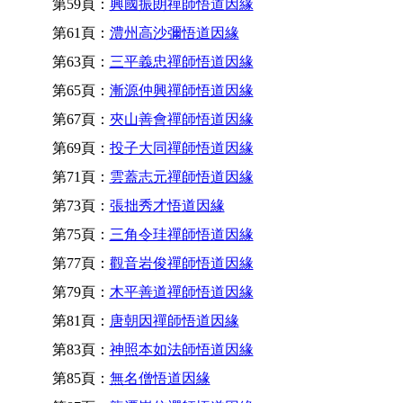
第59頁：
興國振朗禪師悟道因緣
第61頁：
澧州高沙彌悟道因緣
第63頁：
三平義忠禪師悟道因緣
第65頁：
漸源仲興禪師悟道因緣
第67頁：
夾山善會禪師悟道因緣
第69頁：
投子大同禪師悟道因緣
第71頁：
雲蓋志元禪師悟道因緣
第73頁：
張拙秀才悟道因緣
第75頁：
三角令珪禪師悟道因緣
第77頁：
觀音岩俊禪師悟道因緣
第79頁：
木平善道禪師悟道因緣
第81頁：
唐朝因禪師悟道因緣
第83頁：
神照本如法師悟道因緣
第85頁：
無名僧悟道因緣