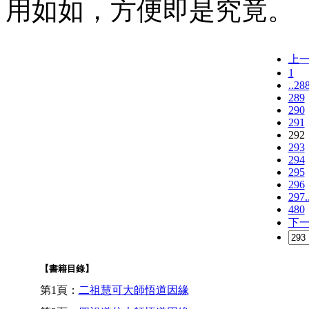
用如如，方便即是究竟。
上
1
..28
289
290
291
292
293
294
295
296
297.
480
下
【書籍目錄】
第1頁：
二祖慧可大師悟道因緣