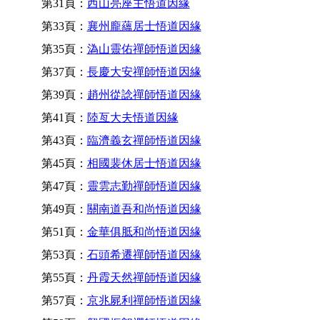
第31頁：
西山亮座主悟道因緣
第33頁：
襄州龐蘊居士悟道因緣
第35頁：
溈山靈佑禪師悟道因緣
第37頁：
長慶大安禪師悟道因緣
第39頁：
趙州從諗禪師悟道因緣
第41頁：
陸亙大夫悟道因緣
第43頁：
臨濟義玄禪師悟道因緣
第45頁：
相國裴休居士悟道因緣
第47頁：
靈雲志勤禪師悟道因緣
第49頁：
關南道吾和尚悟道因緣
第51頁：
金華俱胝和尚悟道因緣
第53頁：
石頭希遷禪師悟道因緣
第55頁：
丹霞天然禪師悟道因緣
第57頁：
京兆屍利禪師悟道因緣