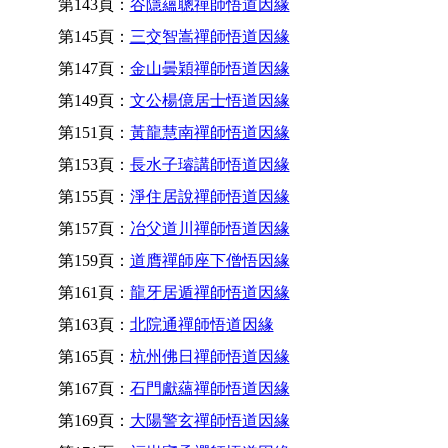
第143頁：
谷隱蘊聰禪師悟道因緣
第145頁：
三交智嵩禪師悟道因緣
第147頁：
金山曇穎禪師悟道因緣
第149頁：
文公楊億居士悟道因緣
第151頁：
黃龍慧南禪師悟道因緣
第153頁：
長水子璿講師悟道因緣
第155頁：
淨住居說禪師悟道因緣
第157頁：
冶父道川禪師悟道因緣
第159頁：
道膺禪師座下僧悟因緣
第161頁：
龍牙居遁禪師悟道因緣
第163頁：
北院通禪師悟道因緣
第165頁：
杭州佛日禪師悟道因緣
第167頁：
石門獻蘊禪師悟道因緣
第169頁：
大陽警玄禪師悟道因緣