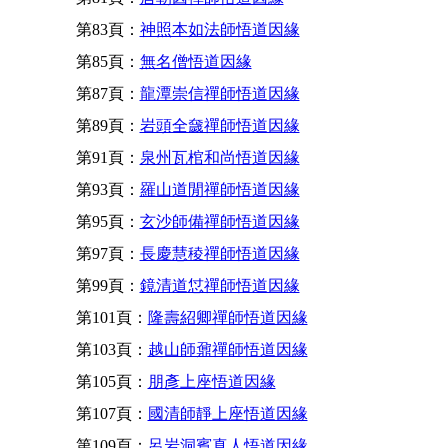
第83頁：
神照本如法師悟道因緣
第85頁：
無名僧悟道因緣
第87頁：
龍潭崇信禪師悟道因緣
第89頁：
岩頭全奯禪師悟道因緣
第91頁：
泉州瓦棺和尚悟道因緣
第93頁：
羅山道閒禪師悟道因緣
第95頁：
玄沙師備禪師悟道因緣
第97頁：
長慶慧稜禪師悟道因緣
第99頁：
鏡清道怤禪師悟道因緣
第101頁：
隆壽紹卿禪師悟道因緣
第103頁：
越山師鼐禪師悟道因緣
第105頁：
朋彥上座悟道因緣
第107頁：
國清師靜上座悟道因緣
第109頁：
呂岩洞賓真人悟道因緣