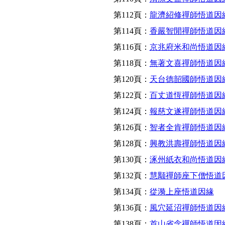
第112頁：
龍濟紹修禪師悟道因
第114頁：
香嚴智閒禪師悟道因
第116頁：
京兆府米和尚悟道因
第118頁：
無著文喜禪師悟道因
第120頁：
天台德韶國師悟道因
第122頁：
百丈道恆禪師悟道因
第124頁：
報慈文遂禪師悟道因
第126頁：
智者全肯禪師悟道因
第128頁：
興教洪壽禪師悟道因
第130頁：
涿州紙衣和尚悟道因
第132頁：
慧颙禪師座下僧悟道
第134頁：
從漪上座悟道因緣
第136頁：
風穴延沼禪師悟道因
第138頁：
首山省念禪師悟道因