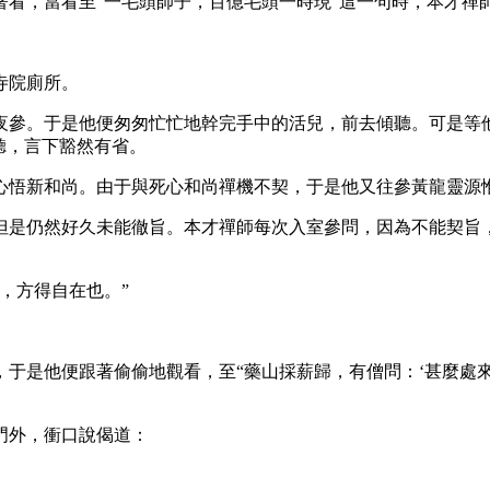
，當看至“一毛頭師子，百億毛頭一時現”這一句時，本才禪師便
寺院廁所。
參。于是他便匆匆忙忙地幹完手中的活兒，前去傾聽。可是等他
聽，言下豁然有省。
悟新和尚。由于與死心和尚禪機不契，于是他又往參黃龍靈源
仍然好久未能徹旨。本才禪師每次入室參問，因為不能契旨，
，方得自在也。”
便跟著偷偷地觀看，至“藥山採薪歸，有僧問：‘甚麼處來?’山
門外，衝口說偈道：