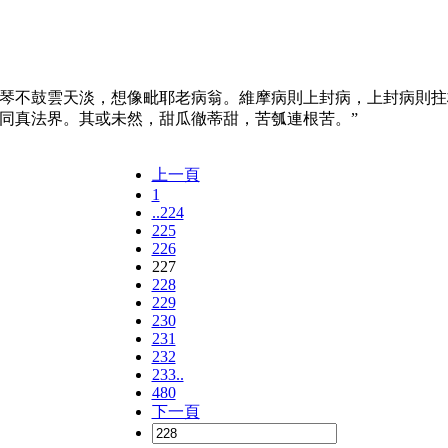
不鼓雲天淡，想像毗耶老病翁。維摩病則上封病，上封病則拄
同真法界。其或未然，甜瓜徹蒂甜，苦瓠連根苦。”
上一頁
1
..224
225
226
227
228
229
230
231
232
233..
480
下一頁