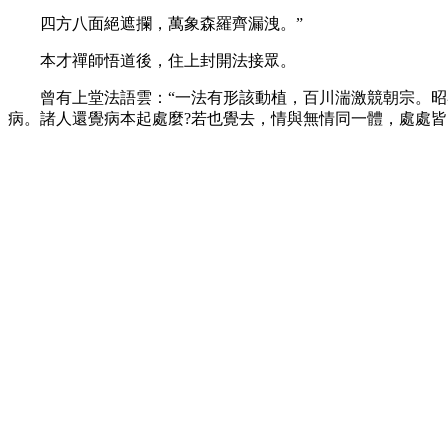
四方八面絕遮攔，萬象森羅齊漏洩。”
本才禪師悟道後，住上封開法接眾。
曾有上堂法語雲：“一法有形該動植，百川湍激競朝宗。昭琴
病。諸人還覺病本起處麼?若也覺去，情與無情同一體，處處皆