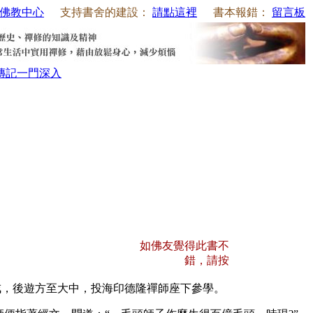
佛教中心
支持書舍的建設：
請點這裡
書本報錯：
留言板
傳記
一門深入
如佛友覺得此書不
錯，請按
，後遊方至大中，投海印德隆禪師座下參學。