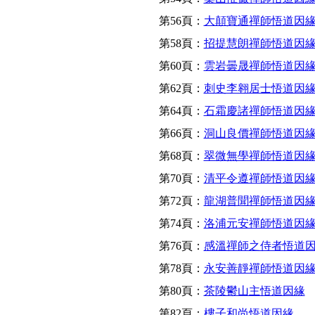
第56頁：
大顛寶通禪師悟道因
第58頁：
招提慧朗禪師悟道因
第60頁：
雲岩曇晟禪師悟道因
第62頁：
刺史李翱居士悟道因
第64頁：
石霜慶諸禪師悟道因
第66頁：
洞山良價禪師悟道因
第68頁：
翠微無學禪師悟道因
第70頁：
清平令遵禪師悟道因
第72頁：
龍湖普聞禪師悟道因
第74頁：
洛浦元安禪師悟道因
第76頁：
感溫禪師之侍者悟道
第78頁：
永安善靜禪師悟道因
第80頁：
茶陵鬱山主悟道因緣
第82頁：
樓子和尚悟道因緣