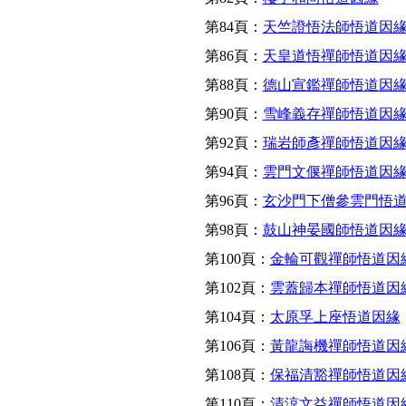
第84頁：
天竺證悟法師悟道因
第86頁：
天皇道悟禪師悟道因
第88頁：
德山宣鑑禪師悟道因
第90頁：
雪峰義存禪師悟道因
第92頁：
瑞岩師彥禪師悟道因
第94頁：
雲門文偃禪師悟道因
第96頁：
玄沙門下僧參雲門悟
第98頁：
鼓山神晏國師悟道因
第100頁：
金輪可觀禪師悟道因
第102頁：
雲蓋歸本禪師悟道因
第104頁：
太原孚上座悟道因緣
第106頁：
黃龍誨機禪師悟道因
第108頁：
保福清豁禪師悟道因
第110頁：
清涼文益禪師悟道因