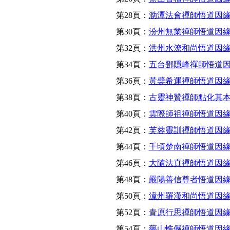
第28頁：
泐潭法會禪師悟道因
第30頁：
汾州無業禪師悟道因
第32頁：
洪州水潦和尚悟道因
第34頁：
五台鄧隱峰禪師悟道
第36頁：
黃檗希運禪師悟道因
第38頁：
古靈神贊禪師點化其
第40頁：
雲際師祖禪師悟道因
第42頁：
芙蓉靈訓禪師悟道因
第44頁：
千頃楚南禪師悟道因
第46頁：
大隨法真禪師悟道因
第48頁：
嚴陽善信尊者悟道因
第50頁：
漳州羅漢和尚悟道因
第52頁：
青原行思禪師悟道因
第54頁：
藥山惟儼禪師悟道因