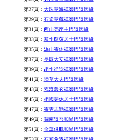
第27頁：
大珠慧海禪師悟道因緣
第29頁：
石鞏慧藏禪師悟道因緣
第31頁：
西山亮座主悟道因緣
第33頁：
襄州龐蘊居士悟道因緣
第35頁：
溈山靈佑禪師悟道因緣
第37頁：
長慶大安禪師悟道因緣
第39頁：
趙州從諗禪師悟道因緣
第41頁：
陸亙大夫悟道因緣
第43頁：
臨濟義玄禪師悟道因緣
第45頁：
相國裴休居士悟道因緣
第47頁：
靈雲志勤禪師悟道因緣
第49頁：
關南道吾和尚悟道因緣
第51頁：
金華俱胝和尚悟道因緣
第53頁：
石頭希遷禪師悟道因緣