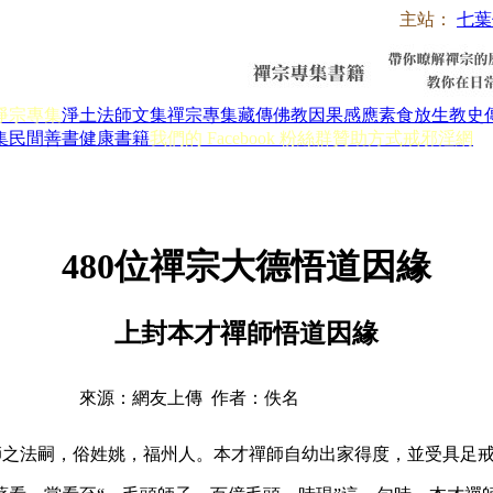
主站：
七葉
淨宗專集
淨土法師文集
禪宗專集
藏傳佛教
因果感應
素食放生
教史
集
民間善書
健康書籍
我們的 Facebook 粉絲群
贊助方式
戒邪淫網
480位禪宗大德悟道因緣
上封本才禪師悟道因緣
來源：網友上傳 作者：佚名
之法嗣，俗姓姚，福州人。本才禪師自幼出家得度，並受具足戒