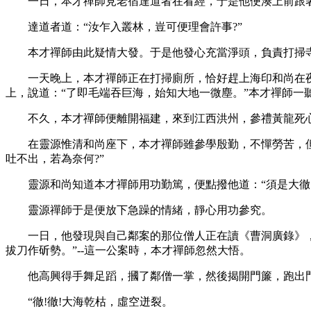
一日，本才禪師見老宿達道者在看經，于是他便湊上前跟著看
達道者道：“汝乍入叢林，豈可便理會許事?”
本才禪師由此疑情大發。于是他發心充當淨頭，負責打掃
一天晚上，本才禪師正在打掃廁所，恰好趕上海印和尚在夜
上，說道：“了即毛端吞巨海，始知大地一微塵。”本才禪師一
不久，本才禪師便離開福建，來到江西洪州，參禮黃龍死心
在靈源惟清和尚座下，本才禪師雖參學殷勤，不憚勞苦，但是
吐不出，若為奈何?”
靈源和尚知道本才禪師用功勤篤，便點撥他道：“須是大徹
靈源禪師于是便放下急躁的情緒，靜心用功參究。
一日，他發現與自己鄰案的那位僧人正在讀《曹洞廣錄》，于是他
拔刀作斫勢。”--這一公案時，本才禪師忽然大悟。
他高興得手舞足蹈，摑了鄰僧一掌，然後揭開門簾，跑出
“徹!徹!大海乾枯，虛空迸裂。