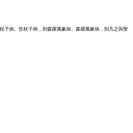
杖子病。拄杖子病，則森羅萬象病。森羅萬象病，則凡之與聖