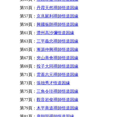
第55頁：
丹霞天然禪師悟道因緣
第57頁：
京兆屍利禪師悟道因緣
第59頁：
興國振朗禪師悟道因緣
第61頁：
澧州高沙彌悟道因緣
第63頁：
三平義忠禪師悟道因緣
第65頁：
漸源仲興禪師悟道因緣
第67頁：
夾山善會禪師悟道因緣
第69頁：
投子大同禪師悟道因緣
第71頁：
雲蓋志元禪師悟道因緣
第73頁：
張拙秀才悟道因緣
第75頁：
三角令珪禪師悟道因緣
第77頁：
觀音岩俊禪師悟道因緣
第79頁：
木平善道禪師悟道因緣
第81頁：
唐朝因禪師悟道因緣