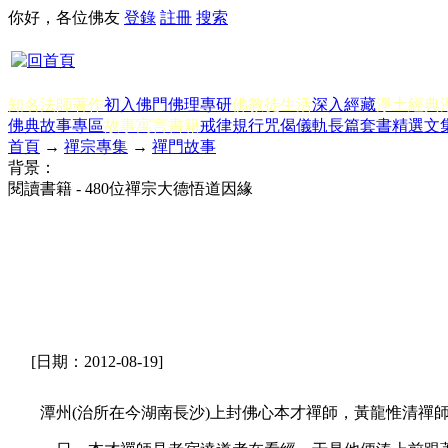
你好，各位佛友
登錄
註冊
搜索
知名法師著作
初入佛門
佛理專研
佛教徒生活
深入經藏
淨土經典
佛典故事專區
故事寓言書籍
戒律規行
咒偈儀軌
長篇套書
精選文
首頁
→
禪宗專集
→
禪門故事
背景：
閱讀書籍 - 480位禪宗大德悟道因緣
[日期：2012-08-19]
潭州(治所在今湖南長沙)上封佛心本才禪師，黃龍惟清禪師