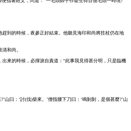
指著經文，問道：“一毛頭師子作麼生得百億毛頭一時現?”
趕到的時候，夜參正好結束。他聽見海印和尚將拄杖仍在地
惟清和尚。
出來的時候，必揮淚自責道：“此事我見得甚分明，只是臨機
曰：‘討(伐)柴來。’僧指腰下刀曰：‘鳴剝剝，是個甚麼?’山