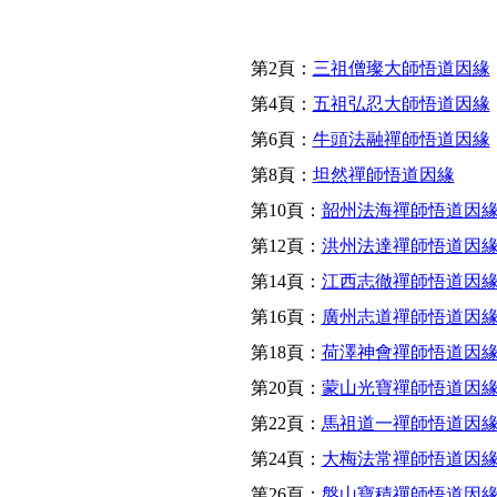
第2頁：
三祖僧璨大師悟道因緣
第4頁：
五祖弘忍大師悟道因緣
第6頁：
牛頭法融禪師悟道因緣
第8頁：
坦然禪師悟道因緣
第10頁：
韶州法海禪師悟道因
第12頁：
洪州法達禪師悟道因
第14頁：
江西志徹禪師悟道因
第16頁：
廣州志道禪師悟道因
第18頁：
荷澤神會禪師悟道因
第20頁：
蒙山光寶禪師悟道因
第22頁：
馬祖道一禪師悟道因
第24頁：
大梅法常禪師悟道因
第26頁：
盤山寶積禪師悟道因