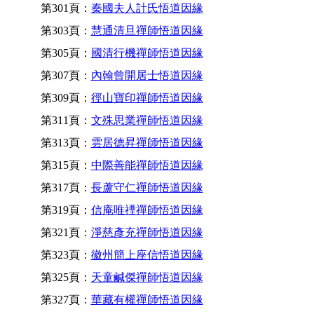
第301頁：
秦國夫人計氏悟道因緣
第303頁：
慧通清旦禪師悟道因緣
第305頁：
國清行機禪師悟道因緣
第307頁：
內翰曾開居士悟道因緣
第309頁：
徑山寶印禪師悟道因緣
第311頁：
文殊思業禪師悟道因緣
第313頁：
雲居德昇禪師悟道因緣
第315頁：
中際善能禪師悟道因緣
第317頁：
長蘆守仁禪師悟道因緣
第319頁：
信庵唯禋禪師悟道因緣
第321頁：
淨慈彥充禪師悟道因緣
第323頁：
徽州簡上座信悟道因緣
第325頁：
天童鹹傑禪師悟道因緣
第327頁：
華藏有權禪師悟道因緣