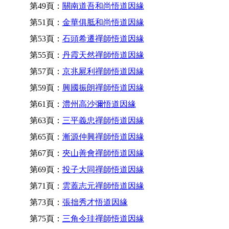
第49頁：
關南道吾和尚悟道因緣
第51頁：
金華俱胝和尚悟道因緣
第53頁：
石頭希遷禪師悟道因緣
第55頁：
丹霞天然禪師悟道因緣
第57頁：
京兆屍利禪師悟道因緣
第59頁：
興國振朗禪師悟道因緣
第61頁：
澧州高沙彌悟道因緣
第63頁：
三平義忠禪師悟道因緣
第65頁：
漸源仲興禪師悟道因緣
第67頁：
夾山善會禪師悟道因緣
第69頁：
投子大同禪師悟道因緣
第71頁：
雲蓋志元禪師悟道因緣
第73頁：
張拙秀才悟道因緣
第75頁：
三角令珪禪師悟道因緣