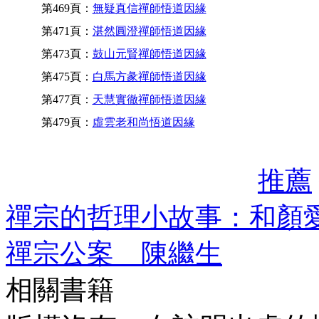
第469頁：
無疑真信禪師悟道因緣
第471頁：
湛然圓澄禪師悟道因緣
第473頁：
鼓山元賢禪師悟道因緣
第475頁：
白馬方彖禪師悟道因緣
第477頁：
天慧實徹禪師悟道因緣
第479頁：
虛雲老和尚悟道因緣
推薦
禪宗的哲理小故事：和顏愛
禪宗公案 陳繼生
相關書籍