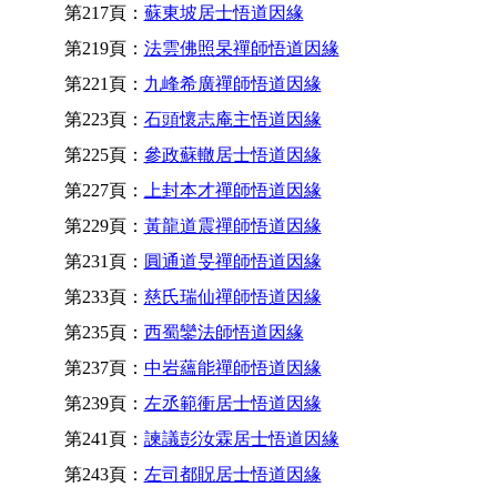
第217頁：
蘇東坡居士悟道因緣
第219頁：
法雲佛照杲禪師悟道因緣
第221頁：
九峰希廣禪師悟道因緣
第223頁：
石頭懷志庵主悟道因緣
第225頁：
參政蘇轍居士悟道因緣
第227頁：
上封本才禪師悟道因緣
第229頁：
黃龍道震禪師悟道因緣
第231頁：
圓通道旻禪師悟道因緣
第233頁：
慈氏瑞仙禪師悟道因緣
第235頁：
西蜀鑾法師悟道因緣
第237頁：
中岩蘊能禪師悟道因緣
第239頁：
左丞範衝居士悟道因緣
第241頁：
諫議彭汝霖居士悟道因緣
第243頁：
左司都貺居士悟道因緣