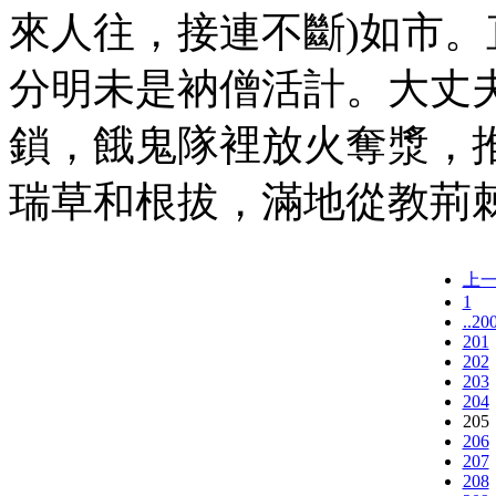
來人往，接連不斷)如市。
分明未是衲僧活計。大丈
鎖，餓鬼隊裡放火奪漿，
瑞草和根拔，滿地從教荊棘
上
1
..20
201
202
203
204
205
206
207
208