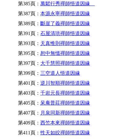
第385頁：
萬鬆行秀禪師悟道因緣
第387頁：
本源永寧禪師悟道因緣
第389頁：
斷崖了義禪師悟道因緣
第391頁：
石屋清珙禪師悟道因緣
第393頁：
天真惟則禪師悟道因緣
第395頁：
恕中無慍禪師悟道因緣
第397頁：
大千慧照禪師悟道因緣
第399頁：
三空道人悟道因緣
第401頁：
逆川智順禪師悟道因緣
第403頁：
千岩元長禪師悟道因緣
第405頁：
呆庵普莊禪師悟道因緣
第407頁：
月泉同新禪師悟道因緣
第409頁：
西竺本來禪師悟道因緣
第411頁：
性天如皎禪師悟道因緣