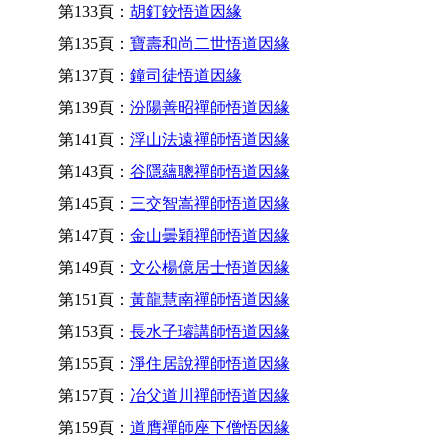
第133頁：
胡釘鉸悟道因緣
第135頁：
寶壽和尚二世悟道因緣
第137頁：
鐘司徒悟道因緣
第139頁：
汾陽善昭禪師悟道因緣
第141頁：
浮山法遠禪師悟道因緣
第143頁：
谷隱蘊聰禪師悟道因緣
第145頁：
三交智嵩禪師悟道因緣
第147頁：
金山曇穎禪師悟道因緣
第149頁：
文公楊億居士悟道因緣
第151頁：
黃龍慧南禪師悟道因緣
第153頁：
長水子璿講師悟道因緣
第155頁：
淨住居說禪師悟道因緣
第157頁：
冶父道川禪師悟道因緣
第159頁：
道膺禪師座下僧悟因緣