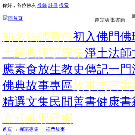
你好，各位佛友
登錄
註冊
搜索
知名法師著作
初入佛門
佛
土經典
淨宗專集
淨土法師
應
素食放生
教史傳記
一門
佛典故事專區
故事寓言書
精選文集
民間善書
健康書
方式
戒邪淫網
首頁
→
禪宗專集
→
禪門故事