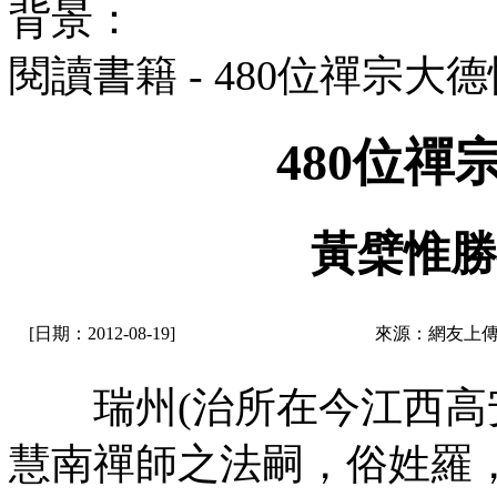
背景：
閱讀書籍 - 480位禪宗大
480位
黃檗惟勝
[日期：2012-08-19]
來源：網友上傳
瑞州(治所在今江西高安
慧南禪師之法嗣，俗姓羅，