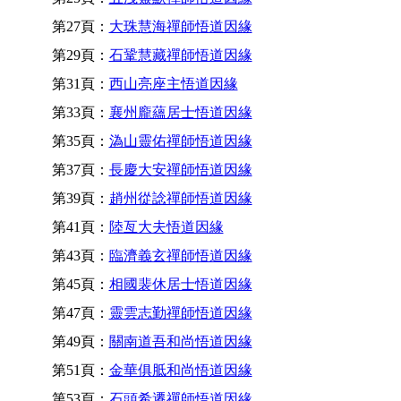
第27頁：
大珠慧海禪師悟道因緣
第29頁：
石鞏慧藏禪師悟道因緣
第31頁：
西山亮座主悟道因緣
第33頁：
襄州龐蘊居士悟道因緣
第35頁：
溈山靈佑禪師悟道因緣
第37頁：
長慶大安禪師悟道因緣
第39頁：
趙州從諗禪師悟道因緣
第41頁：
陸亙大夫悟道因緣
第43頁：
臨濟義玄禪師悟道因緣
第45頁：
相國裴休居士悟道因緣
第47頁：
靈雲志勤禪師悟道因緣
第49頁：
關南道吾和尚悟道因緣
第51頁：
金華俱胝和尚悟道因緣
第53頁：
石頭希遷禪師悟道因緣