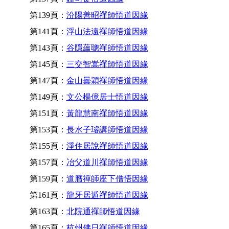
第139頁：
汾陽善昭禪師悟道因緣
第141頁：
浮山法遠禪師悟道因緣
第143頁：
谷隱蘊聰禪師悟道因緣
第145頁：
三交智嵩禪師悟道因緣
第147頁：
金山曇穎禪師悟道因緣
第149頁：
文公楊億居士悟道因緣
第151頁：
黃龍慧南禪師悟道因緣
第153頁：
長水子璿講師悟道因緣
第155頁：
淨住居說禪師悟道因緣
第157頁：
冶父道川禪師悟道因緣
第159頁：
道膺禪師座下僧悟因緣
第161頁：
龍牙居遁禪師悟道因緣
第163頁：
北院通禪師悟道因緣
第165頁：
杭州佛日禪師悟道因緣