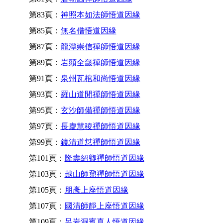
第83頁：
神照本如法師悟道因緣
第85頁：
無名僧悟道因緣
第87頁：
龍潭崇信禪師悟道因緣
第89頁：
岩頭全奯禪師悟道因緣
第91頁：
泉州瓦棺和尚悟道因緣
第93頁：
羅山道閒禪師悟道因緣
第95頁：
玄沙師備禪師悟道因緣
第97頁：
長慶慧稜禪師悟道因緣
第99頁：
鏡清道怤禪師悟道因緣
第101頁：
隆壽紹卿禪師悟道因緣
第103頁：
越山師鼐禪師悟道因緣
第105頁：
朋彥上座悟道因緣
第107頁：
國清師靜上座悟道因緣
第109頁：
呂岩洞賓真人悟道因緣