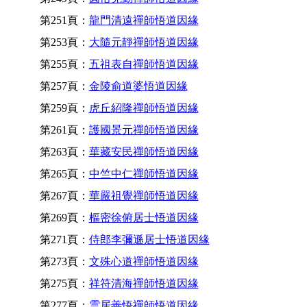
第251頁：
龍門清遠禪師悟道因緣
第253頁：
大隨元靜禪師悟道因緣
第255頁：
五祖表自禪師悟道因緣
第257頁：
金陵俞道婆悟道因緣
第259頁：
虎丘紹隆禪師悟道因緣
第261頁：
護國景元禪師悟道因緣
第263頁：
華藏安民禪師悟道因緣
第265頁：
中竺中仁禪師悟道因緣
第267頁：
華嚴祖覺禪師悟道因緣
第269頁：
樞密徐俯居士悟道因緣
第271頁：
侍郎李彌遜居士悟道因緣
第273頁：
文殊心道禪師悟道因緣
第275頁：
祥符清海禪師悟道因緣
第277頁：
雲居善悟禪師悟道因緣