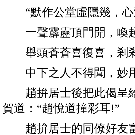
“默作公堂虛隱幾，心
一聲霹靂頂門開，喚起
舉頭蒼蒼喜復喜，剎剎
中下之人不得聞，妙用
趙拚居士後把此偈呈給
賀道：“趙悅道撞彩耳!”
趙拚居士的同僚好友富鄭