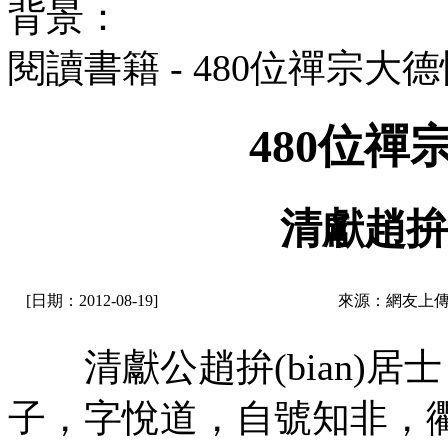
背景：
閱讀書籍 - 480位禪宗大
480位
清獻趙拚
[日期：2012-08-19]
來源：網友上傳
清獻公趙拚(bian)居
子，字悅道，自號知非，衢