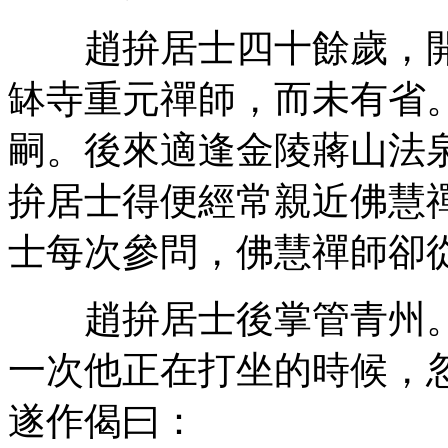
趙拚居士四十餘歲，開
缽寺重元禪師，而未有省
嗣。後來適逢金陵蔣山法
拚居士得便經常親近佛慧
士每次參問，佛慧禪師卻
趙拚居士後掌管青州。
一次他正在打坐的時候，
遂作偈曰：