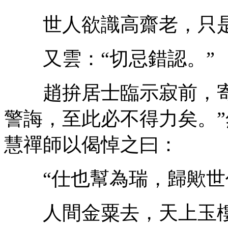
世人欲識高齋老，只是
又雲：“切忌錯認。”
趙拚居士臨示寂前，寄
警誨，至此必不得力矣。
慧禪師以偈悼之曰：
“仕也幫為瑞，歸歟世
人間金粟去，天上玉