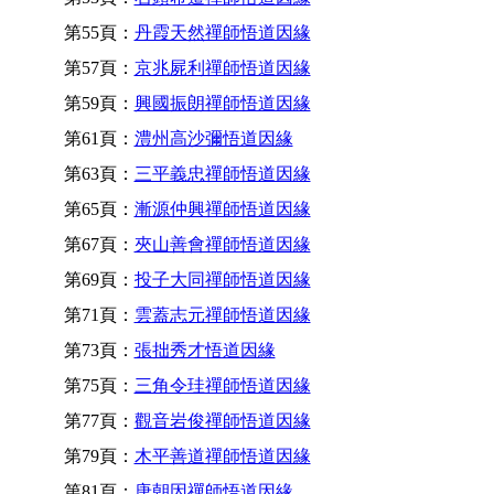
第55頁：
丹霞天然禪師悟道因緣
第57頁：
京兆屍利禪師悟道因緣
第59頁：
興國振朗禪師悟道因緣
第61頁：
澧州高沙彌悟道因緣
第63頁：
三平義忠禪師悟道因緣
第65頁：
漸源仲興禪師悟道因緣
第67頁：
夾山善會禪師悟道因緣
第69頁：
投子大同禪師悟道因緣
第71頁：
雲蓋志元禪師悟道因緣
第73頁：
張拙秀才悟道因緣
第75頁：
三角令珪禪師悟道因緣
第77頁：
觀音岩俊禪師悟道因緣
第79頁：
木平善道禪師悟道因緣
第81頁：
唐朝因禪師悟道因緣