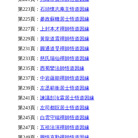
第223頁：
石頭懷志庵主悟道因緣
第225頁：
參政蘇轍居士悟道因緣
第227頁：
上封本才禪師悟道因緣
第229頁：
黃龍道震禪師悟道因緣
第231頁：
圓通道旻禪師悟道因緣
第233頁：
慈氏瑞仙禪師悟道因緣
第235頁：
西蜀鑾法師悟道因緣
第237頁：
中岩蘊能禪師悟道因緣
第239頁：
左丞範衝居士悟道因緣
第241頁：
諫議彭汝霖居士悟道因緣
第243頁：
左司都貺居士悟道因緣
第245頁：
白雲守端禪師悟道因緣
第247頁：
五祖法演禪師悟道因緣
第249頁：
圓悟克勤禪師悟道因緣