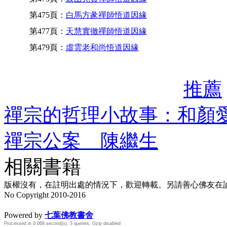
第475頁：
白馬方彖禪師悟道因緣
第477頁：
天慧實徹禪師悟道因緣
第479頁：
虛雲老和尚悟道因緣
推薦
禪宗的哲理小故事：和顏愛
禪宗公案 陳繼生
相關書籍
版權沒有，在註明出處的情況下，歡迎轉載。另請善心佛友在論壇
No Copyright 2010-2016
水晶
順正府大王公求道
Powered by
七葉佛教書舍
Processed in 0.068 second(s), 3 queries, Gzip disabled