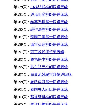
第279頁：
白楊法順禪師悟道因緣
第281頁：
道場明辯禪師悟道因緣
第283頁：
給事馮楫居士悟道因緣
第285頁：
護聖居靜禪師悟道因緣
第287頁：
龍圖王蕭居士悟道因緣
第289頁：
西禪鼎需禪師悟道因緣
第291頁：
育王德禪師悟道因緣
第293頁：
薦福悟本禪師悟道因緣
第295頁：
能仁祖元禪師悟道因緣
第297頁：
資壽尼妙總禪師悟道因緣
第299頁：
參政李邴居士悟道因緣
第301頁：
秦國夫人計氏悟道因緣
第303頁：
慧通清旦禪師悟道因緣
第305頁：
國清行機禪師悟道因緣