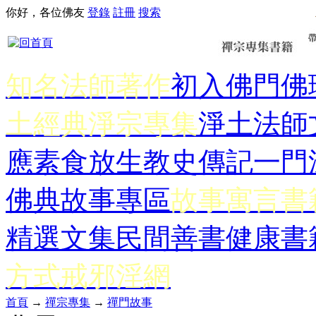
你好，各位佛友
登錄
註冊
搜索
知名法師著作
初入佛門
佛
土經典
淨宗專集
淨土法師
應
素食放生
教史傳記
一門
佛典故事專區
故事寓言書
精選文集
民間善書
健康書
方式
戒邪淫網
首頁
→
禪宗專集
→
禪門故事