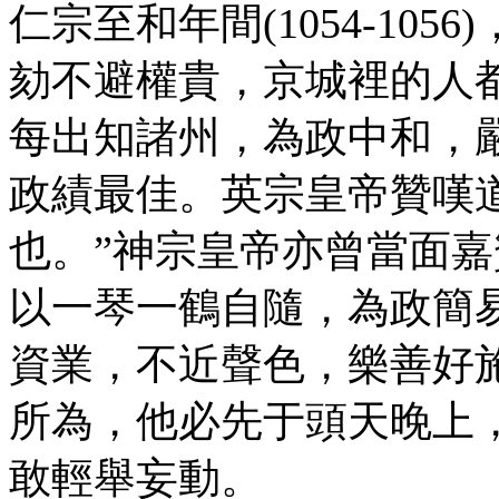
仁宗至和年間(1054-10
劾不避權貴，京城裡的人都
每出知諸州，為政中和，
政績最佳。英宗皇帝贊嘆
也。”神宗皇帝亦曾當面嘉
以一琴一鶴自隨，為政簡
資業，不近聲色，樂善好
所為，他必先于頭天晚上
敢輕舉妄動。