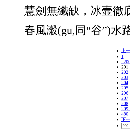
慧劍無纖缺，冰壸徹
春風濲(gu,同“谷”)水
上
1
..20
201
202
203
204
205
206
207
208
209.
480
下