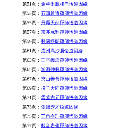
第51頁：
金華俱胝和尚悟道因緣
第53頁：
石頭希遷禪師悟道因緣
第55頁：
丹霞天然禪師悟道因緣
第57頁：
京兆屍利禪師悟道因緣
第59頁：
興國振朗禪師悟道因緣
第61頁：
澧州高沙彌悟道因緣
第63頁：
三平義忠禪師悟道因緣
第65頁：
漸源仲興禪師悟道因緣
第67頁：
夾山善會禪師悟道因緣
第69頁：
投子大同禪師悟道因緣
第71頁：
雲蓋志元禪師悟道因緣
第73頁：
張拙秀才悟道因緣
第75頁：
三角令珪禪師悟道因緣
第77頁：
觀音岩俊禪師悟道因緣