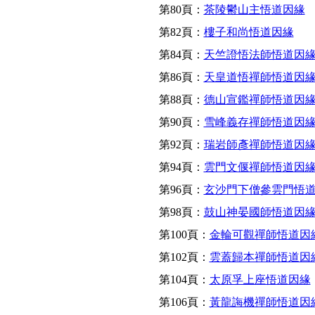
第80頁：
茶陵鬱山主悟道因緣
第82頁：
樓子和尚悟道因緣
第84頁：
天竺證悟法師悟道因
第86頁：
天皇道悟禪師悟道因
第88頁：
德山宣鑑禪師悟道因
第90頁：
雪峰義存禪師悟道因
第92頁：
瑞岩師彥禪師悟道因
第94頁：
雲門文偃禪師悟道因
第96頁：
玄沙門下僧參雲門悟
第98頁：
鼓山神晏國師悟道因
第100頁：
金輪可觀禪師悟道因
第102頁：
雲蓋歸本禪師悟道因
第104頁：
太原孚上座悟道因緣
第106頁：
黃龍誨機禪師悟道因