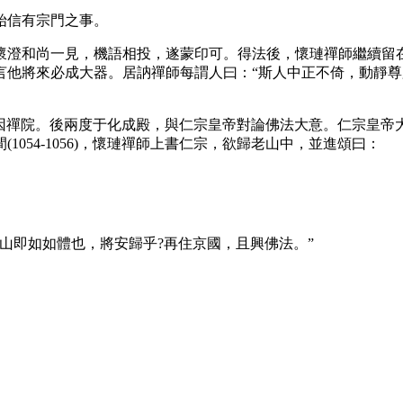
始信有宗門之事。
澄和尚一見，機語相投，遂蒙印可。得法後，懷璉禪師繼續留在
言他將來必成大器。居訥禪師每謂人曰：“斯人中正不倚，動靜
，住淨因禪院。後兩度于化成殿，與仁宗皇帝對論佛法大意。仁宗皇
054-1056)，懷璉禪師上書仁宗，欲歸老山中，並進頌曰：
即如如體也，將安歸乎?再住京國，且興佛法。”