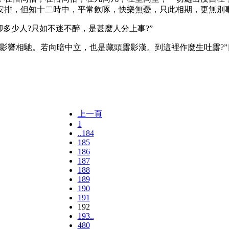
安排，但知十二時中，平常飲啄，快樂無憂，只此相期，更無別
多少人?只如不迷不醉，是甚麼人分上事?”
相馳。若向暗中立，也是藏頭露影漢。到這裡作麼生吐露?”良
。
上一頁
1
..184
185
186
187
188
189
190
191
192
193..
480