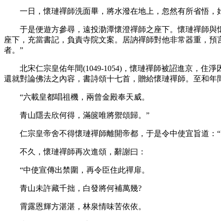
一日，懷璉禪師洗面畢，將水潑在地上，忽然有所省悟，
于是便遊方參尋，遠投泐潭懷澄禪師之座下。懷璉禪師與懷
座下，充當書記，負責寺院文案。居訥禪師對他非常器重，預
者。”
北宋仁宗皇佑年間(1049-1054)，懷璉禪師被詔進京
還就對論佛法之內容，書詩頌十七首，贈給懷璉禪師。至和年間(1
“六載皇都唱祖機，兩曾金殿奉天威。
青山隱去欣何得，滿篋唯將禦頌歸。”
仁宗皇帝舍不得懷璉禪師離開帝都，于是令中使宜旨道：“山
不久，懷璉禪師再次進頌，辭謝曰：
“中使宣傳出禁圍，再令臣住此禪扉。
青山未許藏千拙，白發將何補萬幾?
霄露恩輝方湛湛，林泉情味苦依依。