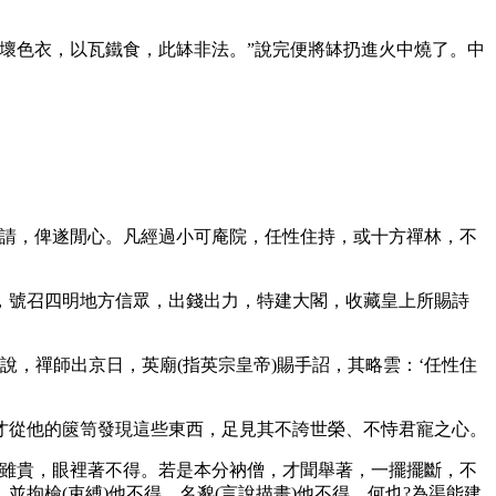
壞色衣，以瓦鐵食，此缽非法。”說完便將缽扔進火中燒了。中
請，俾遂閒心。凡經過小可庵院，任性住持，或十方禪林，不
號召四明地方信眾，出錢出力，特建大閣，收藏皇上所賜詩
，禪師出京日，英廟(指英宗皇帝)賜手詔，其略雲：‘任性住
從他的篋笥發現這些東西，足見其不誇世榮、不恃君寵之心。
雖貴，眼裡著不得。若是本分衲僧，才聞舉著，一擺擺斷，不
拘檢(束縛)他不得，名邈(言說描畫)他不得。何也?為渠能建