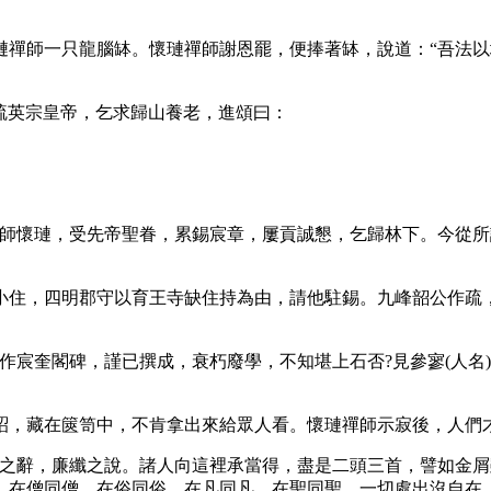
師一只龍腦缽。懷璉禪師謝恩罷，便捧著缽，說道：“吾法以
上疏英宗皇帝，乞求歸山養老，進頌曰：
懷璉，受先帝聖眷，累錫宸章，屢貢誠懇，乞歸林下。今從所
住，四明郡守以育王寺缺住持為由，請他駐錫。九峰韶公作疏，
奎閣碑，謹已撰成，衰朽廢學，不知堪上石否?見參寥(人名)說
，藏在篋笥中，不肯拿出來給眾人看。懷璉禪師示寂後，人們才
辭，廉纖之說。諸人向這裡承當得，盡是二頭三首，譬如金屑
在僧同僧，在俗同俗，在凡同凡，在聖同聖，一切處出沒自在，並