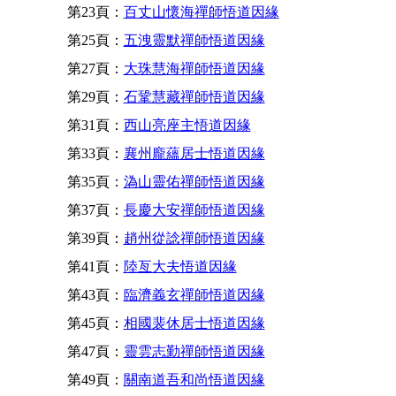
第23頁：
百丈山懷海禪師悟道因緣
第25頁：
五洩靈默禪師悟道因緣
第27頁：
大珠慧海禪師悟道因緣
第29頁：
石鞏慧藏禪師悟道因緣
第31頁：
西山亮座主悟道因緣
第33頁：
襄州龐蘊居士悟道因緣
第35頁：
溈山靈佑禪師悟道因緣
第37頁：
長慶大安禪師悟道因緣
第39頁：
趙州從諗禪師悟道因緣
第41頁：
陸亙大夫悟道因緣
第43頁：
臨濟義玄禪師悟道因緣
第45頁：
相國裴休居士悟道因緣
第47頁：
靈雲志勤禪師悟道因緣
第49頁：
關南道吾和尚悟道因緣