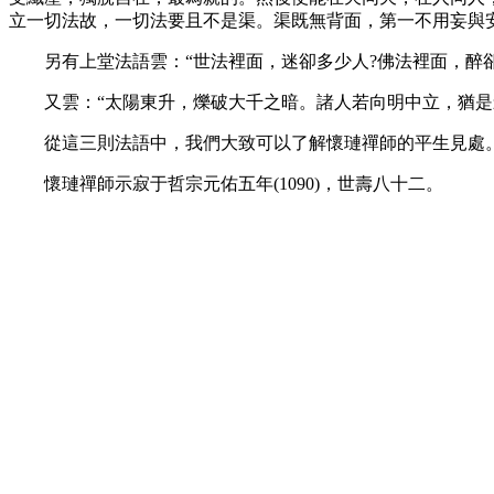
立一切法故，一切法要且不是渠。渠既無背面，第一不用妄與
另有上堂法語雲：“世法裡面，迷卻多少人?佛法裡面，醉卻
又雲：“太陽東升，爍破大千之暗。諸人若向明中立，猶是影響
從這三則法語中，我們大致可以了解懷璉禪師的平生見處
懷璉禪師示寂于哲宗元佑五年(1090)，世壽八十二。