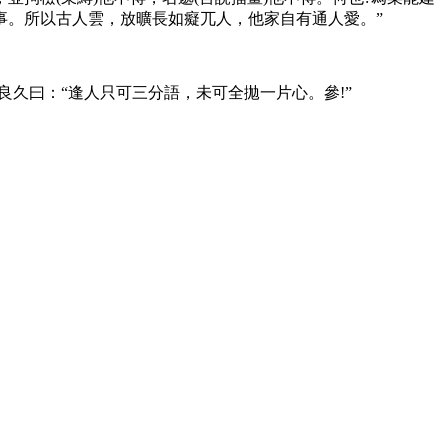
事。所以古人雲，放曠長如癡兀人，他家自有通人愛。”
久曰：“逢人只可三分語，未可全拋一片心。參!”