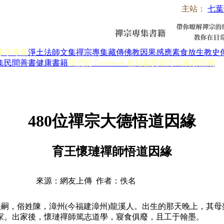
主站：
七葉
淨宗專集
淨土法師文集
禪宗專集
藏傳佛教
因果感應
素食放生
教史
集
民間善書
健康書籍
我們的 Facebook 粉絲群
贊助方式
戒邪淫網
480位禪宗大德悟道因緣
育王懷璉禪師悟道因緣
來源：網友上傳 作者：佚名
嗣，俗姓陳，漳州(今福建漳州)龍溪人。出生的那天晚上，其母
家。出家後，懷璉禪師篤志道學，寢食俱廢，且工于翰墨。