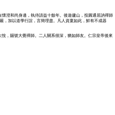
懷澄和尚身邊，執侍請益十餘年。後遊廬山，投圓通居訥禪師
尊嚴，加以道學行誼，言簡理盡。凡人資稟如此，鮮有不成器
帝大悅，賜號大覺禪師。二人關系很深，猶如師友。仁宗皇帝後來