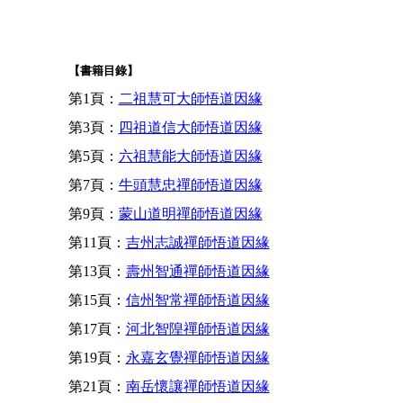
【書籍目錄】
第1頁：
二祖慧可大師悟道因緣
第3頁：
四祖道信大師悟道因緣
第5頁：
六祖慧能大師悟道因緣
第7頁：
牛頭慧忠禪師悟道因緣
第9頁：
蒙山道明禪師悟道因緣
第11頁：
吉州志誠禪師悟道因緣
第13頁：
壽州智通禪師悟道因緣
第15頁：
信州智常禪師悟道因緣
第17頁：
河北智隍禪師悟道因緣
第19頁：
永嘉玄覺禪師悟道因緣
第21頁：
南岳懷讓禪師悟道因緣