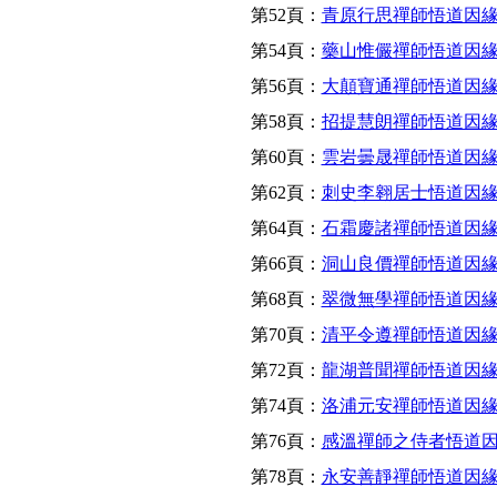
第52頁：
青原行思禪師悟道因
第54頁：
藥山惟儼禪師悟道因
第56頁：
大顛寶通禪師悟道因
第58頁：
招提慧朗禪師悟道因
第60頁：
雲岩曇晟禪師悟道因
第62頁：
刺史李翱居士悟道因
第64頁：
石霜慶諸禪師悟道因
第66頁：
洞山良價禪師悟道因
第68頁：
翠微無學禪師悟道因
第70頁：
清平令遵禪師悟道因
第72頁：
龍湖普聞禪師悟道因
第74頁：
洛浦元安禪師悟道因
第76頁：
感溫禪師之侍者悟道
第78頁：
永安善靜禪師悟道因