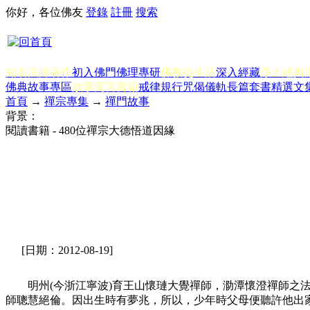
你好，各位佛友
登錄
註冊
搜索
知名法師著作
初入佛門
佛理專研
佛教徒生活
深入經藏
淨土經典
佛典故事專區
故事寓言書籍
戒律規行
咒偈儀軌
長篇套書
精選文
首頁
→
禪宗專集
→
禪門故事
背景：
閱讀書籍 - 480位禪宗大德悟道因緣
[日期：2012-08-19]
明州(今浙江寧波)育王山懷璉大覺禪師，泐潭懷澄禪師之法
師聰慧絕倫。因出生時有夢兆，所以，少年時父母便聽許他出