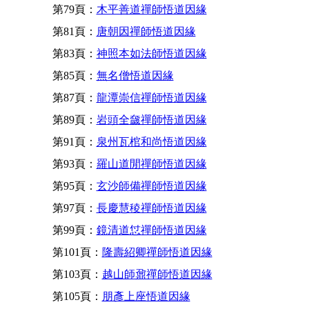
第79頁：
木平善道禪師悟道因緣
第81頁：
唐朝因禪師悟道因緣
第83頁：
神照本如法師悟道因緣
第85頁：
無名僧悟道因緣
第87頁：
龍潭崇信禪師悟道因緣
第89頁：
岩頭全奯禪師悟道因緣
第91頁：
泉州瓦棺和尚悟道因緣
第93頁：
羅山道閒禪師悟道因緣
第95頁：
玄沙師備禪師悟道因緣
第97頁：
長慶慧稜禪師悟道因緣
第99頁：
鏡清道怤禪師悟道因緣
第101頁：
隆壽紹卿禪師悟道因緣
第103頁：
越山師鼐禪師悟道因緣
第105頁：
朋彥上座悟道因緣