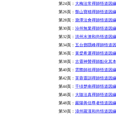
第24頁：
大梅法常禪師悟道因
第26頁：
盤山寶積禪師悟道因
第28頁：
泐潭法會禪師悟道因
第30頁：
汾州無業禪師悟道因
第32頁：
洪州水潦和尚悟道因
第34頁：
五台鄧隱峰禪師悟道
第36頁：
黃檗希運禪師悟道因
第38頁：
古靈神贊禪師點化其
第40頁：
雲際師祖禪師悟道因
第42頁：
芙蓉靈訓禪師悟道因
第44頁：
千頃楚南禪師悟道因
第46頁：
大隨法真禪師悟道因
第48頁：
嚴陽善信尊者悟道因
第50頁：
漳州羅漢和尚悟道因