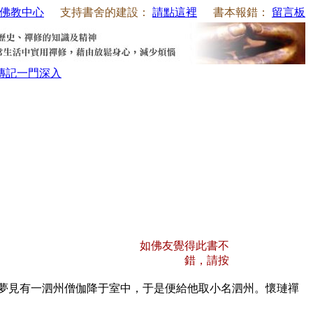
佛教中心
支持書舍的建設：
請點這裡
書本報錯：
留言板
傳記
一門深入
如佛友覺得此書不
錯，請按
夢見有一泗州僧伽降于室中，于是便給他取小名泗州。懷璉禪