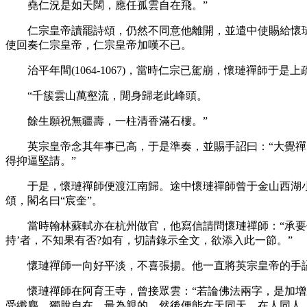
堯仁況是如天闊，應任孤雲自在飛。”
仁宗皇帝讀罷詩頌，仍然不同意他離開，並遣中使賜給懷璉禪
使回奏仁宗皇帝，仁宗皇帝加嘆不已。
治平年間(1064-1067)，當時仁宗已駕崩，懷璉禪師于是
“千簇雲山萬壑流，閒身歸老此峰頭。
餘生願祝無疆壽，一柱清香滿石樓。”
英宗皇帝念其年事已高，于是準奏，並賜手詔曰：“大覺禪師
得抑逼堅請。”
于是，懷璉禪師便渡江南歸。途中懷璉禪師曾于金山西湖小
頌，閣名曰“宸奎”。
當時翰林蘇軾亦在杭州做官，他寫信請問懷璉禪師：“承要作宸
持’者，不知果有否?如有，切請錄示全文，欲添入此一節。”
懷璉禪師一向好平淡，不喜張揚。他一直將英宗皇帝的手詔
懷璉禪師在阿育王寺，曾接眾雲：“若論佛法兩字，是加增之
受纖塵，獨脫自在，最為親的。然後便能在天同天，在人同人，