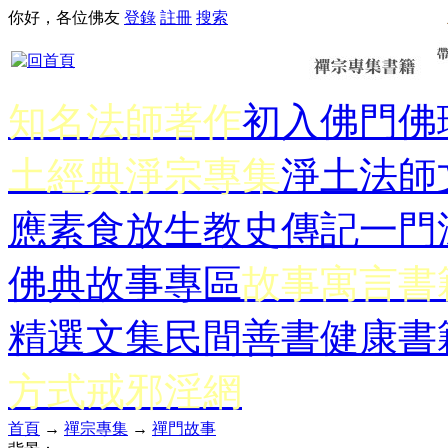
你好，各位佛友
登錄
註冊
搜索
知名法師著作
初入佛門
佛
土經典
淨宗專集
淨土法師
應
素食放生
教史傳記
一門
佛典故事專區
故事寓言書
精選文集
民間善書
健康書
方式
戒邪淫網
首頁
→
禪宗專集
→
禪門故事