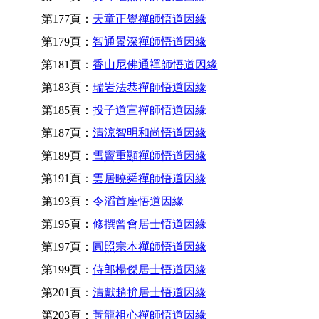
第177頁：
天童正覺禪師悟道因緣
第179頁：
智通景深禪師悟道因緣
第181頁：
香山尼佛通禪師悟道因緣
第183頁：
瑞岩法恭禪師悟道因緣
第185頁：
投子道宣禪師悟道因緣
第187頁：
清涼智明和尚悟道因緣
第189頁：
雪竇重顯禪師悟道因緣
第191頁：
雲居曉舜禪師悟道因緣
第193頁：
令滔首座悟道因緣
第195頁：
修撰曾會居士悟道因緣
第197頁：
圓照宗本禪師悟道因緣
第199頁：
侍郎楊傑居士悟道因緣
第201頁：
清獻趙拚居士悟道因緣
第203頁：
黃龍祖心禪師悟道因緣