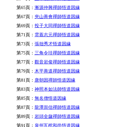
第65頁：
漸源仲興禪師悟道因緣
第67頁：
夾山善會禪師悟道因緣
第69頁：
投子大同禪師悟道因緣
第71頁：
雲蓋志元禪師悟道因緣
第73頁：
張拙秀才悟道因緣
第75頁：
三角令珪禪師悟道因緣
第77頁：
觀音岩俊禪師悟道因緣
第79頁：
木平善道禪師悟道因緣
第81頁：
唐朝因禪師悟道因緣
第83頁：
神照本如法師悟道因緣
第85頁：
無名僧悟道因緣
第87頁：
龍潭崇信禪師悟道因緣
第89頁：
岩頭全奯禪師悟道因緣
第91頁：
泉州瓦棺和尚悟道因緣