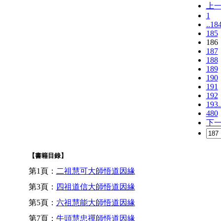
上
1
..18
185
186
187
188
189
190
191
192
193.
480
下
【書籍目錄】
第1頁：
二祖慧可大師悟道因緣
第3頁：
四祖道信大師悟道因緣
第5頁：
六祖慧能大師悟道因緣
第7頁：
牛頭慧忠禪師悟道因緣