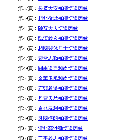
第37頁：
長慶大安禪師悟道因緣
第39頁：
趙州從諗禪師悟道因緣
第41頁：
陸亙大夫悟道因緣
第43頁：
臨濟義玄禪師悟道因緣
第45頁：
相國裴休居士悟道因緣
第47頁：
靈雲志勤禪師悟道因緣
第49頁：
關南道吾和尚悟道因緣
第51頁：
金華俱胝和尚悟道因緣
第53頁：
石頭希遷禪師悟道因緣
第55頁：
丹霞天然禪師悟道因緣
第57頁：
京兆屍利禪師悟道因緣
第59頁：
興國振朗禪師悟道因緣
第61頁：
澧州高沙彌悟道因緣
第63頁：
三平義忠禪師悟道因緣