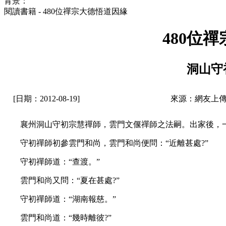
背景：
閱讀書籍 - 480位禪宗大德悟道因緣
480位
洞山守
[日期：2012-08-19]
來源：網友上傳
襄州洞山守初宗慧禪師，雲門文偃禪師之法嗣。出家後，一
守初禪師初參雲門和尚，雲門和尚便問：“近離甚處?”
守初禪師道：“查渡。”
雲門和尚又問：“夏在甚處?”
守初禪師道：“湖南報慈。”
雲門和尚道：“幾時離彼?”