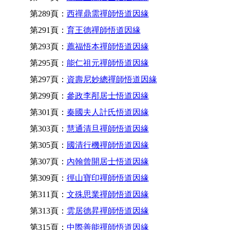
第289頁：
西禪鼎需禪師悟道因緣
第291頁：
育王德禪師悟道因緣
第293頁：
薦福悟本禪師悟道因緣
第295頁：
能仁祖元禪師悟道因緣
第297頁：
資壽尼妙總禪師悟道因緣
第299頁：
參政李邴居士悟道因緣
第301頁：
秦國夫人計氏悟道因緣
第303頁：
慧通清旦禪師悟道因緣
第305頁：
國清行機禪師悟道因緣
第307頁：
內翰曾開居士悟道因緣
第309頁：
徑山寶印禪師悟道因緣
第311頁：
文殊思業禪師悟道因緣
第313頁：
雲居德昇禪師悟道因緣
第315頁：
中際善能禪師悟道因緣