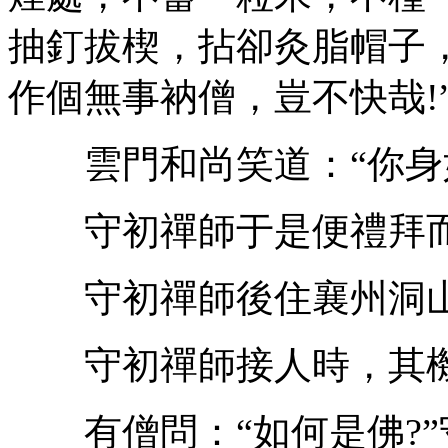
抽釘拔楔，拈卻灸脂帽子
作個無事衲僧，豈不快哉!
雲門和尚笑道：“你身如
守初禪師于是便禮拜
守初禪師後住襄州洞山
守初禪師接人時，其機
有僧問：“如何是佛?”