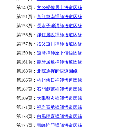
第149頁：
文公楊億居士悟道因緣
第151頁：
黃龍慧南禪師悟道因緣
第153頁：
長水子璿講師悟道因緣
第155頁：
淨住居說禪師悟道因緣
第157頁：
冶父道川禪師悟道因緣
第159頁：
道膺禪師座下僧悟因緣
第161頁：
龍牙居遁禪師悟道因緣
第163頁：
北院通禪師悟道因緣
第165頁：
杭州佛日禪師悟道因緣
第167頁：
石門獻蘊禪師悟道因緣
第169頁：
大陽警玄禪師悟道因緣
第171頁：
福岩審承禪師悟道因緣
第173頁：
白馬歸喜禪師悟道因緣
第175頁：
寶峰惟照禪師悟道因緣