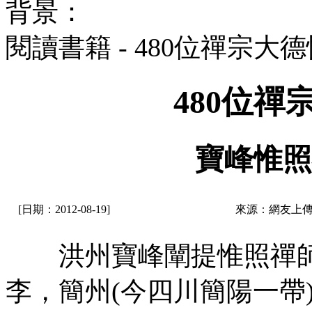
背景：
閱讀書籍 - 480位禪宗大
480位
寶峰惟照
[日期：2012-08-19]
來源：網友上傳
洪州寶峰闡提惟照禪師
李，簡州(今四川簡陽一帶