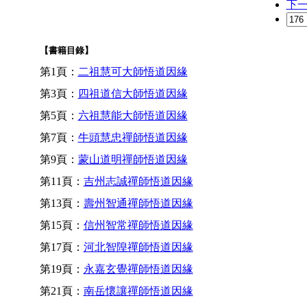
下
【書籍目錄】
第1頁：
二祖慧可大師悟道因緣
第3頁：
四祖道信大師悟道因緣
第5頁：
六祖慧能大師悟道因緣
第7頁：
牛頭慧忠禪師悟道因緣
第9頁：
蒙山道明禪師悟道因緣
第11頁：
吉州志誠禪師悟道因緣
第13頁：
壽州智通禪師悟道因緣
第15頁：
信州智常禪師悟道因緣
第17頁：
河北智隍禪師悟道因緣
第19頁：
永嘉玄覺禪師悟道因緣
第21頁：
南岳懷讓禪師悟道因緣