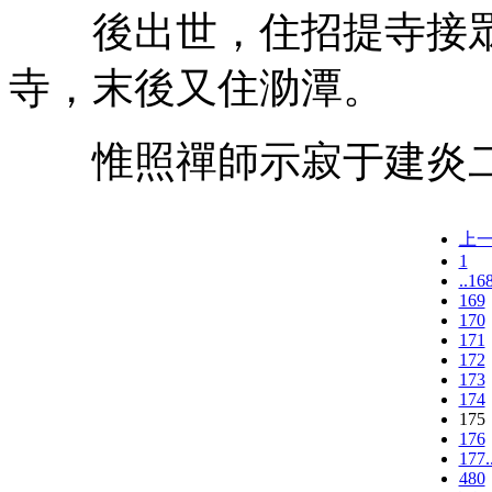
後出世，住招提寺接眾
寺，末後又住泐潭。
惟照禪師示寂于建炎二年(
上
1
..16
169
170
171
172
173
174
175
176
177.
480