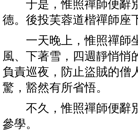
于是，惟照禪師便辭別
德。後投芙蓉道楷禪師座
一天晚上，惟照禪師坐
風、下著雪，四週靜悄悄
負責巡夜，防止盜賊的僧
驚，豁然有所省悟。
不久，惟照禪師便辭別
參學。