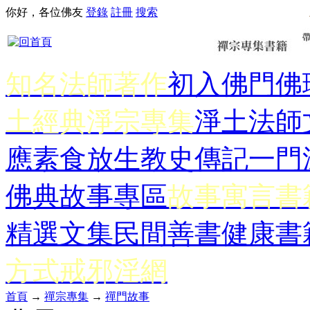
你好，各位佛友
登錄
註冊
搜索
知名法師著作
初入佛門
佛
土經典
淨宗專集
淨土法師
應
素食放生
教史傳記
一門
佛典故事專區
故事寓言書
精選文集
民間善書
健康書
方式
戒邪淫網
首頁
→
禪宗專集
→
禪門故事