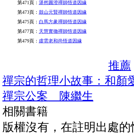
第471頁：
湛然圓澄禪師悟道因緣
第473頁：
鼓山元賢禪師悟道因緣
第475頁：
白馬方彖禪師悟道因緣
第477頁：
天慧實徹禪師悟道因緣
第479頁：
虛雲老和尚悟道因緣
推薦
禪宗的哲理小故事：和顏愛
禪宗公案 陳繼生
相關書籍
版權沒有，在註明出處的