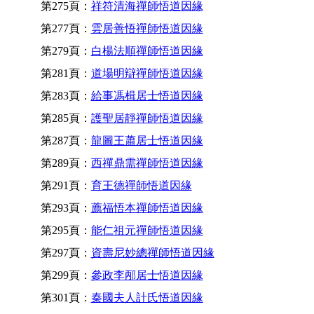
第275頁：
祥符清海禪師悟道因緣
第277頁：
雲居善悟禪師悟道因緣
第279頁：
白楊法順禪師悟道因緣
第281頁：
道場明辯禪師悟道因緣
第283頁：
給事馮楫居士悟道因緣
第285頁：
護聖居靜禪師悟道因緣
第287頁：
龍圖王蕭居士悟道因緣
第289頁：
西禪鼎需禪師悟道因緣
第291頁：
育王德禪師悟道因緣
第293頁：
薦福悟本禪師悟道因緣
第295頁：
能仁祖元禪師悟道因緣
第297頁：
資壽尼妙總禪師悟道因緣
第299頁：
參政李邴居士悟道因緣
第301頁：
秦國夫人計氏悟道因緣