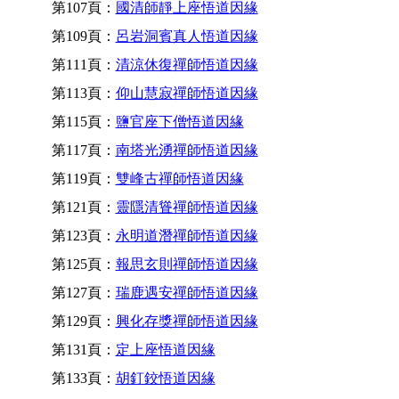
第107頁：
國清師靜上座悟道因緣
第109頁：
呂岩洞賓真人悟道因緣
第111頁：
清涼休復禪師悟道因緣
第113頁：
仰山慧寂禪師悟道因緣
第115頁：
鹽官座下僧悟道因緣
第117頁：
南塔光湧禪師悟道因緣
第119頁：
雙峰古禪師悟道因緣
第121頁：
靈隱清聳禪師悟道因緣
第123頁：
永明道潛禪師悟道因緣
第125頁：
報思玄則禪師悟道因緣
第127頁：
瑞鹿遇安禪師悟道因緣
第129頁：
興化存獎禪師悟道因緣
第131頁：
定上座悟道因緣
第133頁：
胡釘鉸悟道因緣