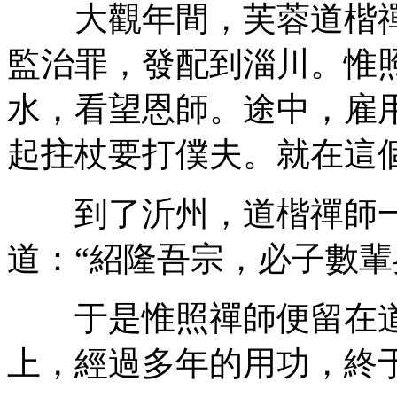
大觀年間，芙蓉道楷禪
監治罪，發配到淄川。惟
水，看望恩師。途中，雇
起拄杖要打僕夫。就在這
到了沂州，道楷禪師一
道：“紹隆吾宗，必子數輩矣
于是惟照禪師便留在道
上，經過多年的用功，終