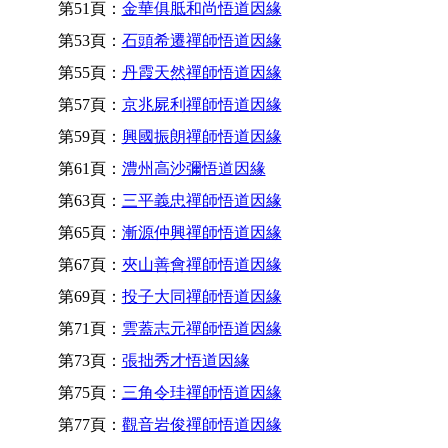
第51頁：
金華俱胝和尚悟道因緣
第53頁：
石頭希遷禪師悟道因緣
第55頁：
丹霞天然禪師悟道因緣
第57頁：
京兆屍利禪師悟道因緣
第59頁：
興國振朗禪師悟道因緣
第61頁：
澧州高沙彌悟道因緣
第63頁：
三平義忠禪師悟道因緣
第65頁：
漸源仲興禪師悟道因緣
第67頁：
夾山善會禪師悟道因緣
第69頁：
投子大同禪師悟道因緣
第71頁：
雲蓋志元禪師悟道因緣
第73頁：
張拙秀才悟道因緣
第75頁：
三角令珪禪師悟道因緣
第77頁：
觀音岩俊禪師悟道因緣