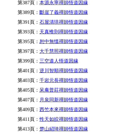
第387頁：
本源永寧禪師悟道因緣
第389頁：
斷崖了義禪師悟道因緣
第391頁：
石屋清珙禪師悟道因緣
第393頁：
天真惟則禪師悟道因緣
第395頁：
恕中無慍禪師悟道因緣
第397頁：
大千慧照禪師悟道因緣
第399頁：
三空道人悟道因緣
第401頁：
逆川智順禪師悟道因緣
第403頁：
千岩元長禪師悟道因緣
第405頁：
呆庵普莊禪師悟道因緣
第407頁：
月泉同新禪師悟道因緣
第409頁：
西竺本來禪師悟道因緣
第411頁：
性天如皎禪師悟道因緣
第413頁：
楚山紹琦禪師悟道因緣