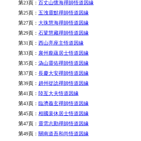
第23頁：
百丈山懷海禪師悟道因緣
第25頁：
五洩靈默禪師悟道因緣
第27頁：
大珠慧海禪師悟道因緣
第29頁：
石鞏慧藏禪師悟道因緣
第31頁：
西山亮座主悟道因緣
第33頁：
襄州龐蘊居士悟道因緣
第35頁：
溈山靈佑禪師悟道因緣
第37頁：
長慶大安禪師悟道因緣
第39頁：
趙州從諗禪師悟道因緣
第41頁：
陸亙大夫悟道因緣
第43頁：
臨濟義玄禪師悟道因緣
第45頁：
相國裴休居士悟道因緣
第47頁：
靈雲志勤禪師悟道因緣
第49頁：
關南道吾和尚悟道因緣