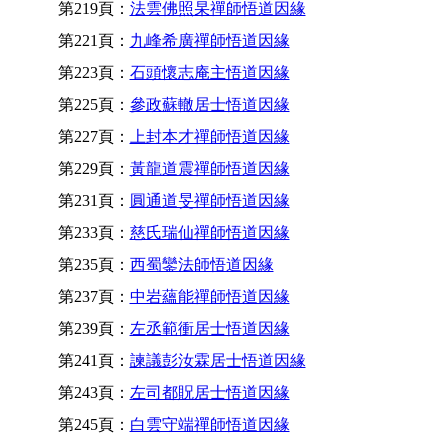
第219頁：
法雲佛照杲禪師悟道因緣
第221頁：
九峰希廣禪師悟道因緣
第223頁：
石頭懷志庵主悟道因緣
第225頁：
參政蘇轍居士悟道因緣
第227頁：
上封本才禪師悟道因緣
第229頁：
黃龍道震禪師悟道因緣
第231頁：
圓通道旻禪師悟道因緣
第233頁：
慈氏瑞仙禪師悟道因緣
第235頁：
西蜀鑾法師悟道因緣
第237頁：
中岩蘊能禪師悟道因緣
第239頁：
左丞範衝居士悟道因緣
第241頁：
諫議彭汝霖居士悟道因緣
第243頁：
左司都貺居士悟道因緣
第245頁：
白雲守端禪師悟道因緣