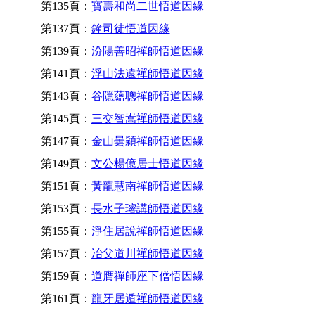
第135頁：
寶壽和尚二世悟道因緣
第137頁：
鐘司徒悟道因緣
第139頁：
汾陽善昭禪師悟道因緣
第141頁：
浮山法遠禪師悟道因緣
第143頁：
谷隱蘊聰禪師悟道因緣
第145頁：
三交智嵩禪師悟道因緣
第147頁：
金山曇穎禪師悟道因緣
第149頁：
文公楊億居士悟道因緣
第151頁：
黃龍慧南禪師悟道因緣
第153頁：
長水子璿講師悟道因緣
第155頁：
淨住居說禪師悟道因緣
第157頁：
冶父道川禪師悟道因緣
第159頁：
道膺禪師座下僧悟因緣
第161頁：
龍牙居遁禪師悟道因緣