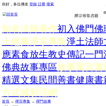
你好，各位佛友
登錄
註冊
搜索
知名法師著作
初入佛門
佛
土經典
淨宗專集
淨土法師
應
素食放生
教史傳記
一門
佛典故事專區
故事寓言書
精選文集
民間善書
健康書
方式
戒邪淫網
首頁
→
禪宗專集
→
禪門故事