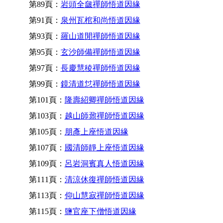
第89頁：
岩頭全奯禪師悟道因緣
第91頁：
泉州瓦棺和尚悟道因緣
第93頁：
羅山道閒禪師悟道因緣
第95頁：
玄沙師備禪師悟道因緣
第97頁：
長慶慧稜禪師悟道因緣
第99頁：
鏡清道怤禪師悟道因緣
第101頁：
隆壽紹卿禪師悟道因緣
第103頁：
越山師鼐禪師悟道因緣
第105頁：
朋彥上座悟道因緣
第107頁：
國清師靜上座悟道因緣
第109頁：
呂岩洞賓真人悟道因緣
第111頁：
清涼休復禪師悟道因緣
第113頁：
仰山慧寂禪師悟道因緣
第115頁：
鹽官座下僧悟道因緣