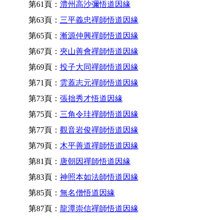
第61頁：
澧州高沙彌悟道因緣
第63頁：
三平義忠禪師悟道因緣
第65頁：
漸源仲興禪師悟道因緣
第67頁：
夾山善會禪師悟道因緣
第69頁：
投子大同禪師悟道因緣
第71頁：
雲蓋志元禪師悟道因緣
第73頁：
張拙秀才悟道因緣
第75頁：
三角令珪禪師悟道因緣
第77頁：
觀音岩俊禪師悟道因緣
第79頁：
木平善道禪師悟道因緣
第81頁：
唐朝因禪師悟道因緣
第83頁：
神照本如法師悟道因緣
第85頁：
無名僧悟道因緣
第87頁：
龍潭崇信禪師悟道因緣