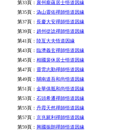
第33頁：
襄州龐蘊居士悟道因緣
第35頁：
溈山靈佑禪師悟道因緣
第37頁：
長慶大安禪師悟道因緣
第39頁：
趙州從諗禪師悟道因緣
第41頁：
陸亙大夫悟道因緣
第43頁：
臨濟義玄禪師悟道因緣
第45頁：
相國裴休居士悟道因緣
第47頁：
靈雲志勤禪師悟道因緣
第49頁：
關南道吾和尚悟道因緣
第51頁：
金華俱胝和尚悟道因緣
第53頁：
石頭希遷禪師悟道因緣
第55頁：
丹霞天然禪師悟道因緣
第57頁：
京兆屍利禪師悟道因緣
第59頁：
興國振朗禪師悟道因緣