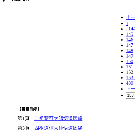
上
1
..14
145
146
147
148
149
150
151
152
153.
480
下
【書籍目錄】
第1頁：
二祖慧可大師悟道因緣
第3頁：
四祖道信大師悟道因緣