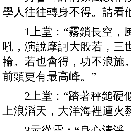
學人往往轉身不得。請看他
1上堂：“霧鎖長空，風
吼，演說摩訶大般若，三
輪。若也會得，功不浪施
前頭更有最高峰。”
2上堂：“踏著秤鎚硬似
上浪滔天，大洋海裡遭火爇
3示從雲：“身心清淨，