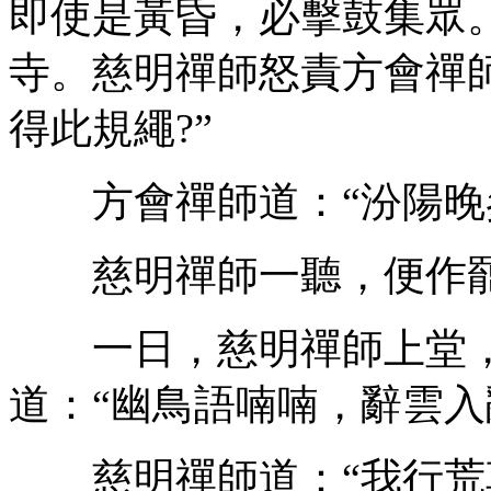
即使是黃昏，必擊鼓集眾
寺。慈明禪師怒責方會禪
得此規繩?”
方會禪師道：“汾陽晚參
慈明禪師一聽，便作
一日，慈明禪師上堂，
道：“幽鳥語喃喃，辭雲入
慈明禪師道：“我行荒草