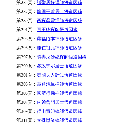
第285頁：
護聖居靜禪師悟道因緣
第287頁：
龍圖王蕭居士悟道因緣
第289頁：
西禪鼎需禪師悟道因緣
第291頁：
育王德禪師悟道因緣
第293頁：
薦福悟本禪師悟道因緣
第295頁：
能仁祖元禪師悟道因緣
第297頁：
資壽尼妙總禪師悟道因緣
第299頁：
參政李邴居士悟道因緣
第301頁：
秦國夫人計氏悟道因緣
第303頁：
慧通清旦禪師悟道因緣
第305頁：
國清行機禪師悟道因緣
第307頁：
內翰曾開居士悟道因緣
第309頁：
徑山寶印禪師悟道因緣
第311頁：
文殊思業禪師悟道因緣