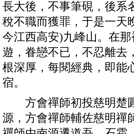
長大後，不事筆硯，後系
稅不職而獲罪，于是一天
今江西高安)九峰山。在
遊，眷戀不已，不忍離去
根深厚，每閱經典，即能
宿。
方會禪師初投慈明楚圓
源，方會禪師輔佐慈明禪
禪師由南源遷道吾、石霜