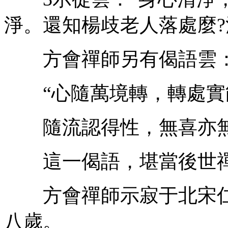
淨。還知楊歧老人落處麼?
方會禪師另有偈語雲
“心隨萬境轉，轉處實
隨流認得性，無喜亦無
這一偈語，堪當後世禪
方會禪師示寂于北宋仁宗皇
八歲。