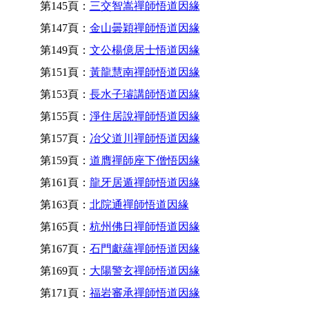
第145頁：
三交智嵩禪師悟道因緣
第147頁：
金山曇穎禪師悟道因緣
第149頁：
文公楊億居士悟道因緣
第151頁：
黃龍慧南禪師悟道因緣
第153頁：
長水子璿講師悟道因緣
第155頁：
淨住居說禪師悟道因緣
第157頁：
冶父道川禪師悟道因緣
第159頁：
道膺禪師座下僧悟因緣
第161頁：
龍牙居遁禪師悟道因緣
第163頁：
北院通禪師悟道因緣
第165頁：
杭州佛日禪師悟道因緣
第167頁：
石門獻蘊禪師悟道因緣
第169頁：
大陽警玄禪師悟道因緣
第171頁：
福岩審承禪師悟道因緣