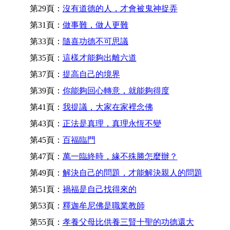
第29頁：
沒有道德的人，才會被鬼神捉弄
第31頁：
做事難，做人更難
第33頁：
隨喜功德不可思議
第35頁：
這樣才能夠出離六道
第37頁：
提高自己的境界
第39頁：
你能夠回心轉意，就能夠得度
第41頁：
我提議，大家在家裡念佛
第43頁：
正法是真理，真理永恆不變
第45頁：
百福臨門
第47頁：
萬一臨終時，緣不殊勝怎麼辦？
第49頁：
解決自己的問題，才能解決親人的問題
第51頁：
禍福是自己找得來的
第53頁：
釋迦牟尼佛是職業教師
第55頁：
孝養父母比供養三賢十聖的功德還大