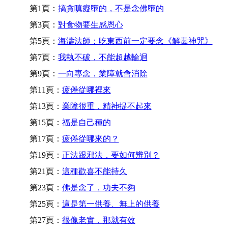
第1頁：
搞貪嗔癡墮的，不是念佛墮的
第3頁：
對食物要生感恩心
第5頁：
海濤法師：吃東西前一定要念《解毒神咒》
第7頁：
我執不破，不能超越輪迴
第9頁：
一向專念，業障就會消除
第11頁：
疲倦從哪裡來
第13頁：
業障很重，精神提不起來
第15頁：
福是自己種的
第17頁：
疲倦從哪來的？
第19頁：
正法跟邪法，要如何辨別？
第21頁：
這種歡喜不能持久
第23頁：
佛是念了，功夫不夠
第25頁：
這是第一供養、無上的供養
第27頁：
很像老實，那就有效