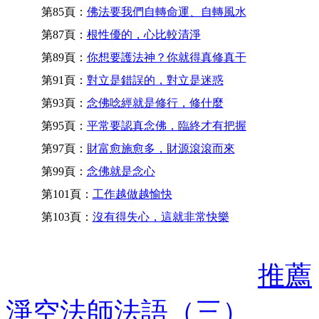
第85頁：
佛法要我們自轉命運、自轉風水
第87頁：
根性優的，心比較清淨
第89頁：
你想要護法神？你就得真修真干
第91頁：
對立是錯誤的，對立是迷惑
第93頁：
念佛唸經就是修行，修什麼
第95頁：
平常要認真念佛，臨終才有把握
第97頁：
財富愈施愈多，財源滾滾而來
第99頁：
念佛就是念心
第101頁：
工作越做越愉快
第103頁：
沒有得失心，這就非常快樂
推薦
淨空法師法語（三）