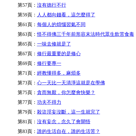
第57頁：
沒有德行不行
第59頁：
人人都向錢看，這怎麼得了
第61頁：
每個人的煩惱習氣不同
第63頁：
怪不得佛三千年前形容末法時代眾生飲苦食毒
第65頁：
一味去修就是了
第67頁：
修行最重要的是修心
第69頁：
修行要專一
第71頁：
經教懂得多，麻煩多
第73頁：
心一天比一天清淨這就是在學佛
第75頁：
貪而無厭，你怎麼會快樂？
第77頁：
功夫不得力
第79頁：
殺盜淫妄沒斷，這一生就完了
第81頁：
沒有妄念，念久了會開悟
第83頁：
誰的生活自在，誰的生活苦？