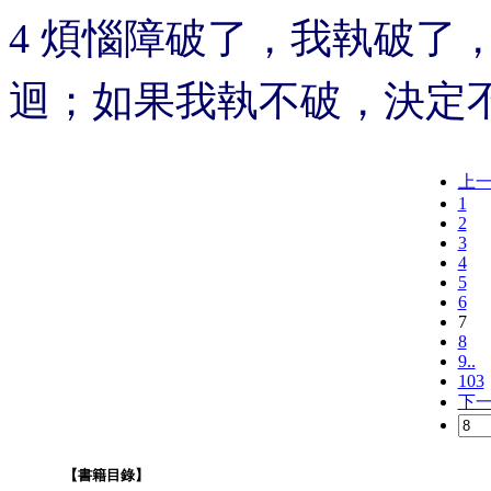
4 煩惱障破了，我執破了
迴；如果我執不破，決定
上
1
2
3
4
5
6
7
8
9..
103
下
【書籍目錄】