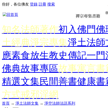
你好，各位佛友
登錄
註冊
搜索
知名法師著作
初入佛門
佛
土經典
淨宗專集
淨土法師
應
素食放生
教史傳記
一門
佛典故事專區
故事寓言書
精選文集
民間善書
健康書
方式
戒邪淫網
首頁
→
淨土法師文集
→
淨空法師法語系列