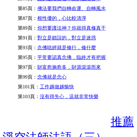
第85頁：
佛法要我們自轉命運、自轉風水
第87頁：
根性優的，心比較清淨
第89頁：
你想要護法神？你就得真修真干
第91頁：
對立是錯誤的，對立是迷惑
第93頁：
念佛唸經就是修行，修什麼
第95頁：
平常要認真念佛，臨終才有把握
第97頁：
財富愈施愈多，財源滾滾而來
第99頁：
念佛就是念心
第101頁：
工作越做越愉快
第103頁：
沒有得失心，這就非常快樂
推薦