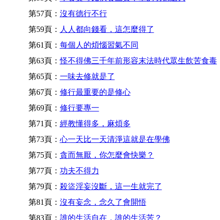
第57頁：
沒有德行不行
第59頁：
人人都向錢看，這怎麼得了
第61頁：
每個人的煩惱習氣不同
第63頁：
怪不得佛三千年前形容末法時代眾生飲苦食毒
第65頁：
一味去修就是了
第67頁：
修行最重要的是修心
第69頁：
修行要專一
第71頁：
經教懂得多，麻煩多
第73頁：
心一天比一天清淨這就是在學佛
第75頁：
貪而無厭，你怎麼會快樂？
第77頁：
功夫不得力
第79頁：
殺盜淫妄沒斷，這一生就完了
第81頁：
沒有妄念，念久了會開悟
第83頁：
誰的生活自在，誰的生活苦？