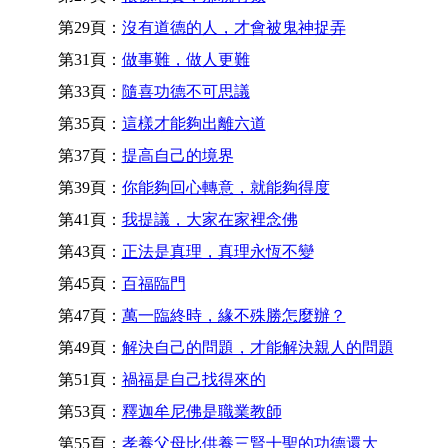
第29頁：
沒有道德的人，才會被鬼神捉弄
第31頁：
做事難，做人更難
第33頁：
隨喜功德不可思議
第35頁：
這樣才能夠出離六道
第37頁：
提高自己的境界
第39頁：
你能夠回心轉意，就能夠得度
第41頁：
我提議，大家在家裡念佛
第43頁：
正法是真理，真理永恆不變
第45頁：
百福臨門
第47頁：
萬一臨終時，緣不殊勝怎麼辦？
第49頁：
解決自己的問題，才能解決親人的問題
第51頁：
禍福是自己找得來的
第53頁：
釋迦牟尼佛是職業教師
第55頁：
孝養父母比供養三賢十聖的功德還大