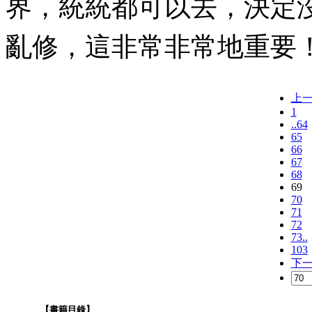
界，統統都可以去，決定
亂修，這非常非常地重要
上
1
..64
65
66
67
68
69
70
71
72
73..
103
下
【書籍目錄】