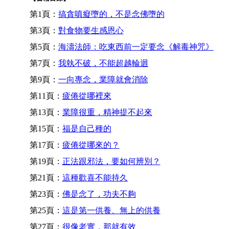
第1頁：
搞貪嗔癡墮的，不是念佛墮的
第3頁：
對食物要生感恩心
第5頁：
海濤法師：吃東西前一定要念《解毒神咒》
第7頁：
我執不破，不能超越輪迴
第9頁：
一向專念，業障就會消除
第11頁：
疲倦從哪裡來
第13頁：
業障很重，精神提不起來
第15頁：
福是自己種的
第17頁：
疲倦從哪來的？
第19頁：
正法跟邪法，要如何辨別？
第21頁：
這種歡喜不能持久
第23頁：
佛是念了，功夫不夠
第25頁：
這是第一供養、無上的供養
第27頁：
很像老實，那就有效