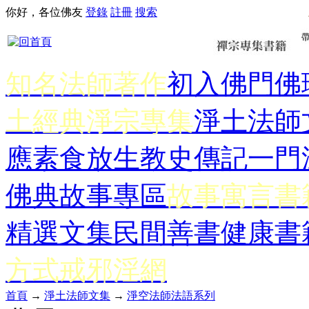
你好，各位佛友
登錄
註冊
搜索
知名法師著作
初入佛門
佛
土經典
淨宗專集
淨土法師
應
素食放生
教史傳記
一門
佛典故事專區
故事寓言書
精選文集
民間善書
健康書
方式
戒邪淫網
首頁
→
淨土法師文集
→
淨空法師法語系列