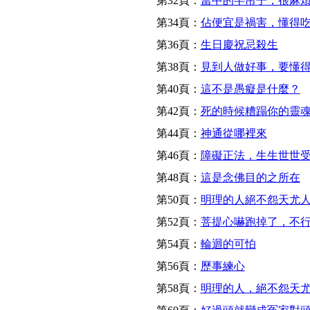
第32頁：
當中的半吊子，很麻
第34頁：
佔便宜是禍害，懂得
第36頁：
生日慶祝忌殺生
第38頁：
見到人做好事，要懂
第40頁：
這不是愚癡是什麼？
第42頁：
死的時候糟蹋你的靈
第44頁：
神通從哪裡來
第46頁：
障礙正法，生生世世
第48頁：
這是念佛目的之所在
第50頁：
明理的人絕不怨天尤
第52頁：
菩提心嚇跑掉了，不
第54頁：
輪迴的可怕
第56頁：
歷事練心
第58頁：
明理的人，絕不怨天