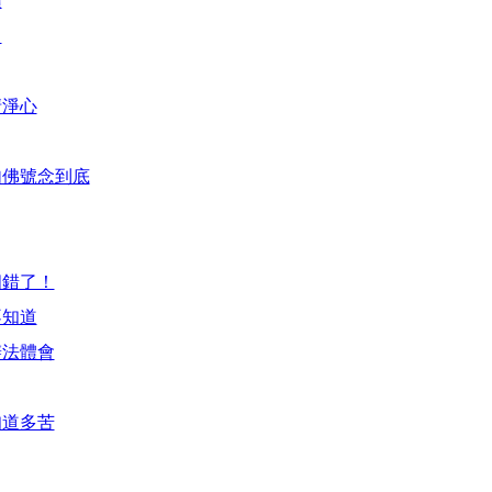
頭
力
清淨心
句佛號念到底
個錯了！
不知道
辦法體會
知道多苦