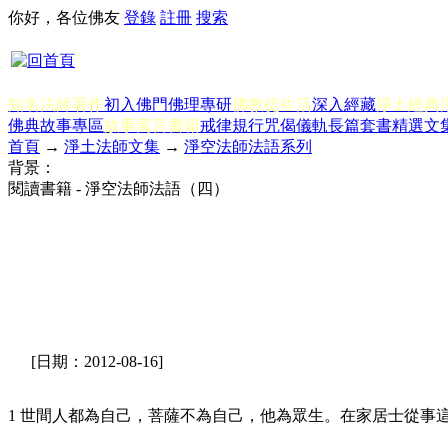
你好，各位佛友
登錄
註冊
搜索
知名法師著作
初入佛門
佛理專研
佛教徒生活
深入經藏
淨土經典
佛典故事專區
故事寓言書籍
戒律規行
咒偈儀軌
長篇套書
精選文
首頁
→
淨土法師文集
→
淨空法師法語系列
背景：
閱讀書籍 - 淨空法師法語（四）
[日期：2012-08-16]
1 世間人都為自己，菩薩不為自己，他為眾生。在家居士從事