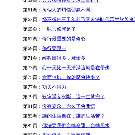
第59頁：
人人都向錢看，這怎麼得了
第61頁：
每個人的煩惱習氣不同
第63頁：
怪不得佛三千年前形容末法時代眾生飲苦食
第65頁：
一味去修就是了
第67頁：
修行最重要的是修心
第69頁：
修行要專一
第71頁：
經教懂得多，麻煩多
第73頁：
心一天比一天清淨這就是在學佛
第75頁：
貪而無厭，你怎麼會快樂？
第77頁：
功夫不得力
第79頁：
殺盜淫妄沒斷，這一生就完了
第81頁：
沒有妄念，念久了會開悟
第83頁：
誰的生活自在，誰的生活苦？
第85頁：
佛法要我們自轉命運、自轉風水