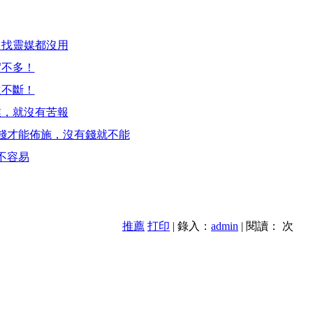
、找靈媒都沒用
實不多！
遠不斷！
業，就沒有苦報
錢才能佈施，沒有錢就不能
不容易
推薦
打印
| 錄入：
admin
| 閱讀：
次