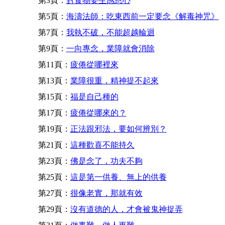
第3頁：
對食物要生感恩心
第5頁：
海濤法師：吃東西前一定要念《解毒神咒》
第7頁：
我執不破，不能超越輪迴
第9頁：
一向專念，業障就會消除
第11頁：
疲倦從哪裡來
第13頁：
業障很重，精神提不起來
第15頁：
福是自己種的
第17頁：
疲倦從哪來的？
第19頁：
正法跟邪法，要如何辨別？
第21頁：
這種歡喜不能持久
第23頁：
佛是念了，功夫不夠
第25頁：
這是第一供養、無上的供養
第27頁：
很像老實，那就有效
第29頁：
沒有道德的人，才會被鬼神捉弄