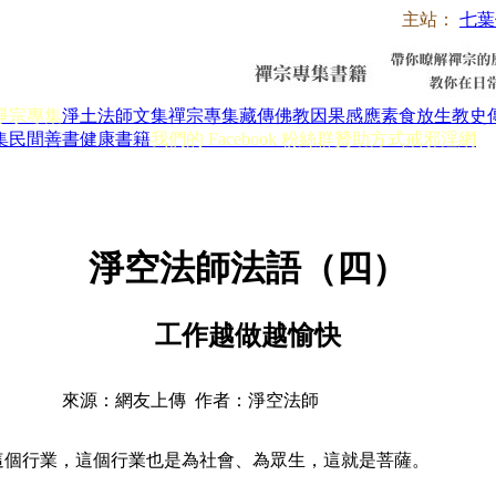
主站：
七葉
淨宗專集
淨土法師文集
禪宗專集
藏傳佛教
因果感應
素食放生
教史
集
民間善書
健康書籍
我們的 Facebook 粉絲群
贊助方式
戒邪淫網
淨空法師法語（四）
工作越做越愉快
來源：網友上傳 作者：淨空法師
這個行業，這個行業也是為社會、為眾生，這就是菩薩。