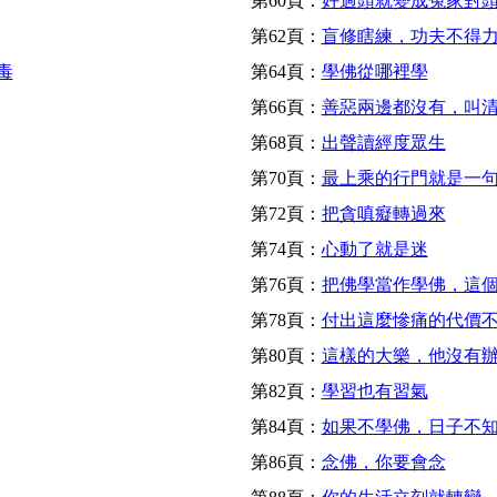
第60頁：
好過頭就變成冤家對
第62頁：
盲修瞎練，功夫不得
毒
第64頁：
學佛從哪裡學
第66頁：
善惡兩邊都沒有，叫
第68頁：
出聲讀經度眾生
第70頁：
最上乘的行門就是一
第72頁：
把貪嗔癡轉過來
第74頁：
心動了就是迷
第76頁：
把佛學當作學佛，這
第78頁：
付出這麼慘痛的代價
第80頁：
這樣的大樂，他沒有
第82頁：
學習也有習氣
第84頁：
如果不學佛，日子不
第86頁：
念佛，你要會念