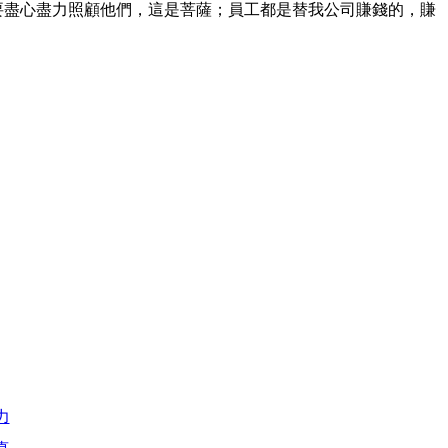
要盡心盡力照顧他們，這是菩薩；員工都是替我公司賺錢的，賺
力