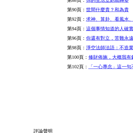
第88頁：
你的生活立刻就轉變
第90頁：
世間什麼貴？和為貴
第92頁：
求神、算卦、看風水
第94頁：
這個事情知道的人確
第96頁：
你還有對立，苦難永
第98頁：
淨空法師法語：不造
第100頁：
修財佈施，大概我有
第102頁：
「一心專念」這一句
評論聲明