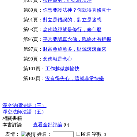
第87頁：
根性優的，心比較清淨
第89頁：
你想要護法神？你就得真修真干
第91頁：
對立是錯誤的，對立是迷惑
第93頁：
念佛唸經就是修行，修什麼
第95頁：
平常要認真念佛，臨終才有把握
第97頁：
財富愈施愈多，財源滾滾而來
第99頁：
念佛就是念心
第101頁：
工作越做越愉快
第103頁：
沒有得失心，這就非常快樂
淨空法師法語（三）
淨空法師法語（五）
相關書籍
本書評論
查看全部評論
(0)
表情：
姓名：
匿名
字數