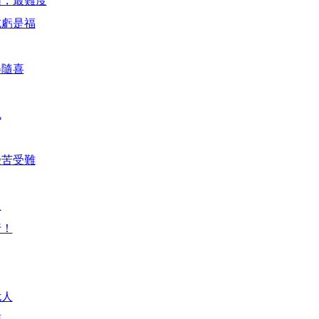
煩，最難度
吃虧是福
得隨喜
魂
受苦受難
人
行！
尤人