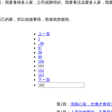
念頭：我要養很多人家，公司就辦得好。我要養活這麼多人家，我
自己的家，所以他做事情，愈做就愈愉快。
上一頁
1
..96
97
98
99
100
101
102
103
下一頁
第2頁：
洗除心垢，念佛才會得