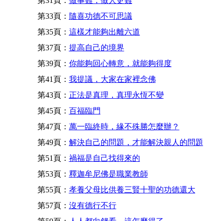
第31頁：
做事難，做人更難
第33頁：
隨喜功德不可思議
第35頁：
這樣才能夠出離六道
第37頁：
提高自己的境界
第39頁：
你能夠回心轉意，就能夠得度
第41頁：
我提議，大家在家裡念佛
第43頁：
正法是真理，真理永恆不變
第45頁：
百福臨門
第47頁：
萬一臨終時，緣不殊勝怎麼辦？
第49頁：
解決自己的問題，才能解決親人的問題
第51頁：
禍福是自己找得來的
第53頁：
釋迦牟尼佛是職業教師
第55頁：
孝養父母比供養三賢十聖的功德還大
第57頁：
沒有德行不行