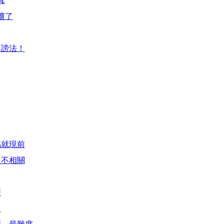
真
壞了
不謗法！
福就現前
人不相關
便
了