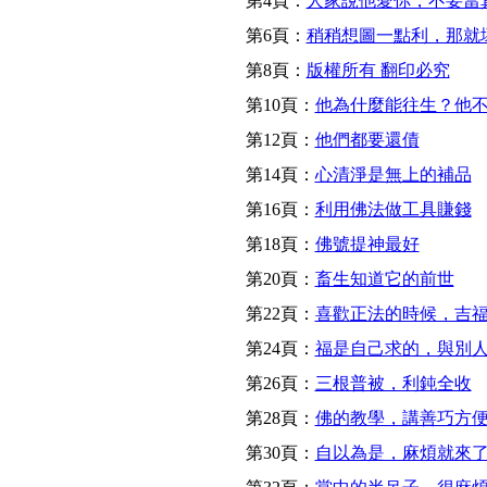
第4頁：
人家說他愛你，不要當
第6頁：
稍稍想圖一點利，那就
第8頁：
版權所有 翻印必究
第10頁：
他為什麼能往生？他
第12頁：
他們都要還債
第14頁：
心清淨是無上的補品
第16頁：
利用佛法做工具賺錢
第18頁：
佛號提神最好
第20頁：
畜生知道它的前世
第22頁：
喜歡正法的時候，吉
第24頁：
福是自己求的，與別
第26頁：
三根普被，利鈍全收
第28頁：
佛的教學，講善巧方
第30頁：
自以為是，麻煩就來