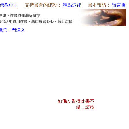
佛教中心
支持書舍的建設：
請點這裡
書本報錯：
留言板
傳記
一門深入
如佛友覺得此書不
錯，請按